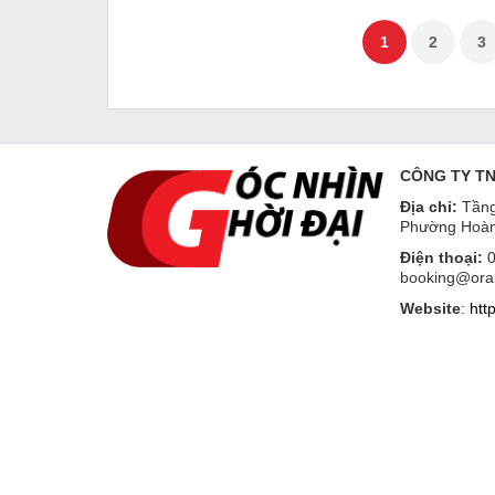
1
2
3
CÔNG TY T
Địa chỉ:
Tầng
Phường Hoàn
Điện thoại:
0
booking@ora
Website
:
htt