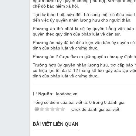
người được uỷ quyền không phù hợp với nội dung c
chế độ bảo hiểm xã hội.
Tại dự thảo Luật sửa đổi, bổ sung một số điều của 
đến việc ủy quyền nhận lương hưu cho người thân.
Phương án thứ nhất là sẽ ủy quyền bằng văn bản c
quyền theo quy định của pháp luật về dân sự.
Phương án này đã bỏ điều kiện văn bản ủy quyền có h
định của pháp luật về chứng thực.
Phương án 2 được đưa ra giữ nguyên như quy định h
Trường hợp ủy quyền nhận lương hưu, trợ cấp bảo h
có hiệu lực tối đa là 12 tháng kể từ ngày xác lập 
định của pháp luật về chứng thực.
Nguồn:
laodong.vn
Tổng số điểm của bài viết là:
0
trong
0
đánh giá
Click để đánh giá bài viết
BÀI VIẾT LIÊN QUAN