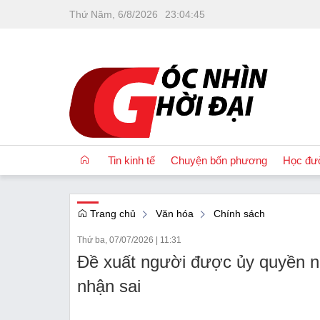
Thứ Năm, 6/8/2026
23
:
04
:
45
Tin kinh tế
Chuyện bốn phương
Học đư
Trang chủ
Văn hóa
Chính sách
OCOP
Thứ ba, 07/07/2026
|
11:31
Quốc tế
Đề xuất người được ủy quyền nh
Tài chính
nhận sai
Nhà đất