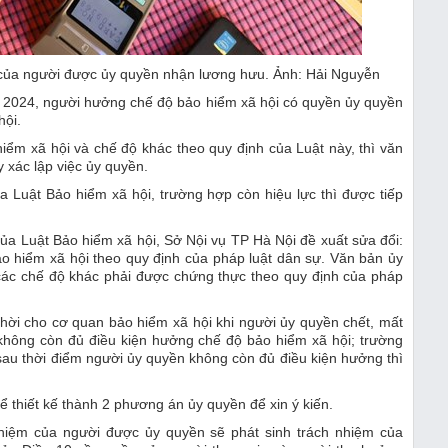
m của người được ủy quyền nhận lương hưu. Ảnh: Hải Nguyễn
2024, người hưởng chế độ bảo hiểm xã hội có quyền ủy quyền
hội.
ểm xã hội và chế độ khác theo quy định của Luật này, thì văn
y xác lập việc ủy quyền.
a Luật Bảo hiểm xã hội, trường hợp còn hiệu lực thì được tiếp
ủa Luật Bảo hiểm xã hội, Sở Nội vụ TP Hà Nội đề xuất sửa đổi:
o hiểm xã hội theo quy định của pháp luật dân sự. Văn bản ủy
các chế độ khác phải được chứng thực theo quy định của pháp
hời cho cơ quan bảo hiểm xã hội khi người ủy quyền chết, mất
 không còn đủ điều kiện hưởng chế độ bảo hiểm xã hội; trường
sau thời điểm người ủy quyền không còn đủ điều kiện hưởng thì
ể thiết kế thành 2 phương án ủy quyền để xin ý kiến.
nhiệm của người được ủy quyền sẽ phát sinh trách nhiệm của