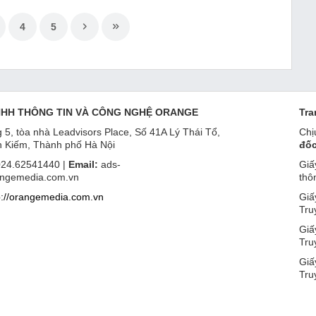
4
5
NHH THÔNG TIN VÀ CÔNG NGHỆ ORANGE
Tra
 5, tòa nhà Leadvisors Place, Số 41A Lý Thái Tổ,
Chị
 Kiếm, Thành phố Hà Nội
đốc
24.62541440 |
Email:
ads-
Giấ
ngemedia.com.vn
thô
p://orangemedia.com.vn
Giấ
Tru
Giấ
Tru
Giấ
Tru