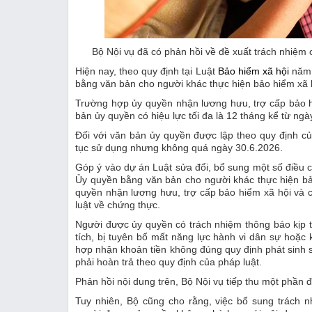
Bộ Nội vụ đã có phản hồi về đề xuất trách nhiệ
Hiện nay, theo quy định tại Luật
Bảo hiểm xã hội
năm 
bằng văn bản cho người khác thực hiện bảo hiểm xã 
Trường hợp ủy quyền nhận lương hưu, trợ cấp bảo hi
bản ủy quyền có hiệu lực tối đa là 12 tháng kể từ ngà
Đối với văn bản ủy quyền được lập theo quy định củ
tục sử dụng nhưng không quá ngày 30.6.2026.
Góp ý vào dự án Luật sửa đổi, bổ sung một số điều c
Ủy quyền bằng văn bản cho người khác thực hiện bả
quyền nhận lương hưu, trợ cấp bảo hiểm xã hội và 
luật về chứng thực.
Người được ủy quyền có trách nhiệm thông báo kịp t
tích, bị tuyên bố mất năng lực hành vi dân sự hoặc
hợp nhận khoản tiền không đúng quy định phát sinh 
phải hoàn trả theo quy định của pháp luật.
Phản hồi nội dung trên, Bộ Nội vụ tiếp thu một phần đ
Tuy nhiên, Bộ cũng cho rằng, việc bổ sung trách 