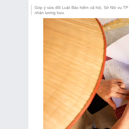
Thị trường
Góp ý sửa đổi Luật Bảo hiểm xã hội, Sở Nội vụ TP
Emagazine
nhận lương hưu.