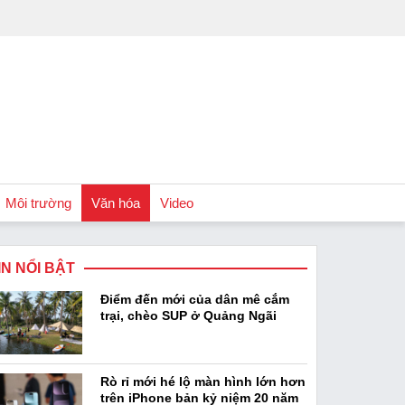
Môi trường
Văn hóa
Video
IN NỔI BẬT
Chính sách
Điểm đến mới của dân mê cắm
Podcast
trại, chèo SUP ở Quảng Ngãi
Rò rỉ mới hé lộ màn hình lớn hơn
trên iPhone bản kỷ niệm 20 năm