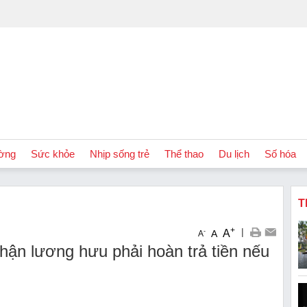
ờng
Sức khỏe
Nhịp sống trẻ
Thể thao
Du lịch
Số hóa
T
+
|
A
-
A
A
ận lương hưu phải hoàn trả tiền nếu