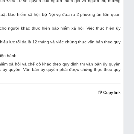
ủa Điều 10 về quyền của người tham gia và người thụ hưởng
Luật Bảo hiểm xã hội,
Bộ Nội vụ
đưa ra 2 phương án liên quan
ho người khác thực hiện bảo hiểm xã hội. Việc thực hiện ủy
iệu lực tối đa là 12 tháng và việc chứng thực văn bản theo quy
iện hành.
iểm xã hội và chế độ khác theo quy định thì văn bản ủy quyền
việc ủy quyền. Văn bản ủy quyền phải được chứng thực theo quy
Copy link