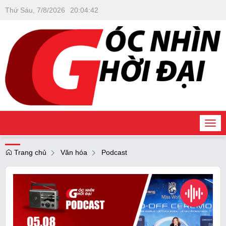
Thứ Sáu, 7/8/2026
20
:
04
:
44
Togg
navi
Trang chủ
Văn hóa
Podcast