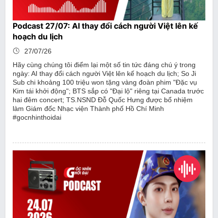
Podcast 27/07: AI thay đổi cách người Việt lên kế
hoạch du lịch
27/07/26
Hãy cùng chúng tôi điểm lại một số tin tức đáng chú ý trong
ngày: AI thay đổi cách người Việt lên kế hoạch du lịch; So Ji
Sub chi khoảng 100 triệu won tặng vàng đoàn phim "Đặc vụ
Kim tái khởi động"; BTS sắp có "Đại lộ" riêng tại Canada trước
hai đêm concert; TS.NSND Đỗ Quốc Hưng được bổ nhiệm
làm Giám đốc Nhạc viện Thành phố Hồ Chí Minh
#gocnhinthoidai