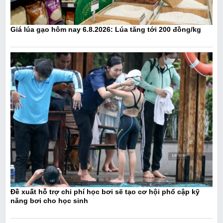
Giá lúa gạo hôm nay 6.8.2026: Lúa tăng tới 200 đồng/kg
Đề xuất hỗ trợ chi phí học bơi sẽ tạo cơ hội phổ cập kỹ
năng bơi cho học sinh