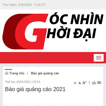
Thứ Năm, 6/8/2026
3
:
16
:
39
Togg
navi
Trang chủ
Báo giá quảng cáo
Thứ hai, 25/01/2021
|
15:51
+
|
A
-
A
A
Báo giá quảng cáo 2021