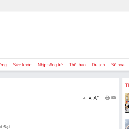
ờng
Sức khỏe
Nhịp sống trẻ
Thể thao
Du lịch
Số hóa
T
+
|
A
-
A
A
i Đại