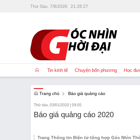
Thứ Sáu, 7/8/2026
21
:
28
:
29
Tin kinh tế
Chuyện bốn phương
Học đư
Trang chủ
Báo giá quảng cáo
OCOP
Thứ sáu, 03/01/2020
|
09:05
Quốc tế
Báo giá quảng cáo 2020
Tài chính
Nhà đất
Trang Thông tin Điện tử tổng hợp Góc Nhìn Thờ