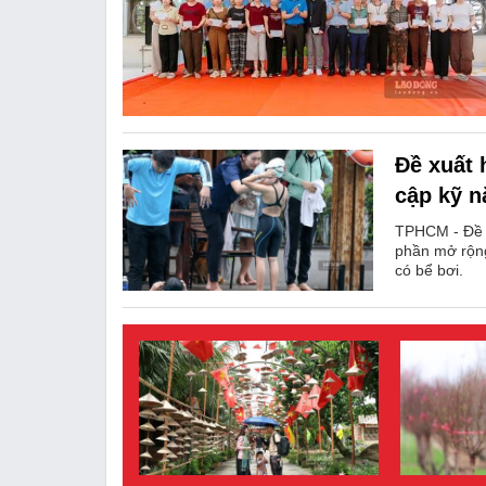
Đề xuất 
cập kỹ n
TPHCM - Đề x
phần mở rộng
có bể bơi.