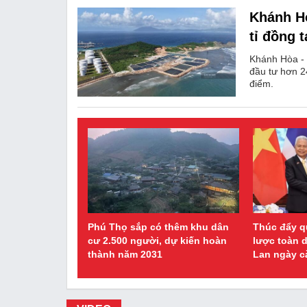
Khánh H
tỉ đồng 
Khánh Hòa - 
đầu tư hơn 2
điểm.
Phú Thọ sắp có thêm khu dân
Thúc đẩy q
cư 2.500 người, dự kiến hoàn
lược toàn d
thành năm 2031
Lan ngày c