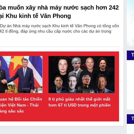
òa muốn xây nhà máy nước sạch hơn 242
tại Khu kinh tế Vân Phong
Dự án Nhà máy nước sạch Khu kinh tế Vân Phong có tổng vốn
42 tỉ đồng, đáp ứng nhu cầu cấp nước cho các dự án trọng
uan hệ Đối tác Chiến
8 tỉ phú giàu nhất thế giới mất
iện Việt Nam - Thái
hơn 67 tỉ USD trong một phiên
àng sâu sắc