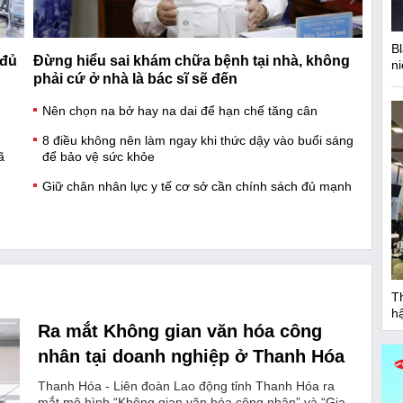
B
 đủ
Đừng hiểu sai khám chữa bệnh tại nhà, không
n
phải cứ ở nhà là bác sĩ sẽ đến
Nên chọn na bở hay na dai để hạn chế tăng cân
8 điều không nên làm ngay khi thức dậy vào buổi sáng
ã
để bảo vệ sức khỏe
Giữ chân nhân lực y tế cơ sở cần chính sách đủ mạnh
Th
h
Ra mắt Không gian văn hóa công
nhân tại doanh nghiệp ở Thanh Hóa
Thanh Hóa - Liên đoàn Lao động tỉnh Thanh Hóa ra
mắt mô hình “Không gian văn hóa công nhân” và “Gia