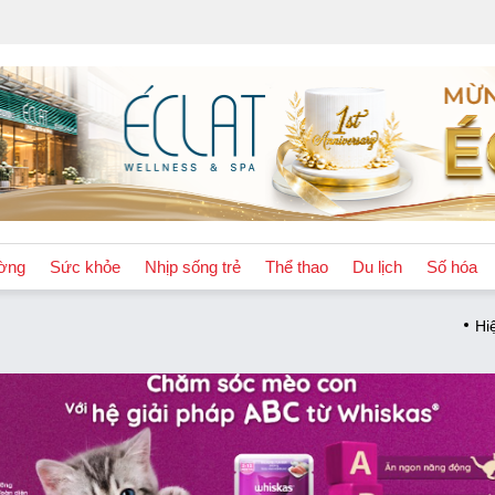
ờng
Sức khỏe
Nhịp sống trẻ
Thể thao
Du lịch
Số hóa
Hiệu trưởng, hiệu phó d