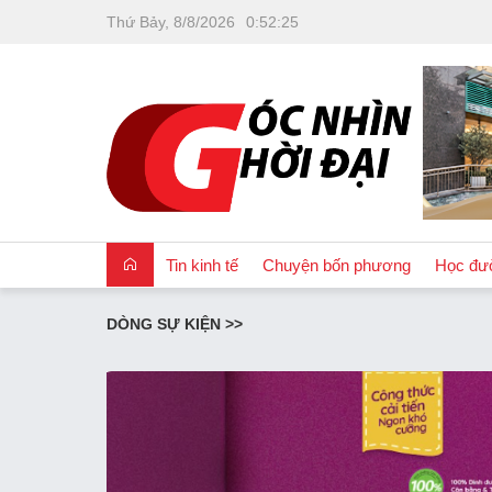
Thứ Bảy, 8/8/2026
0
:
52
:
28
Tin kinh tế
Chuyện bốn phương
Học đư
DÒNG SỰ KIỆN >>
OCOP
Quốc tế
Tài chính
Nhà đất