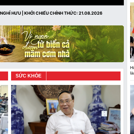
 NGHỈ HƯU | KHỞI CHIẾU CHÍNH THỨC: 21.08.2026
H
là
SỨC KHỎE