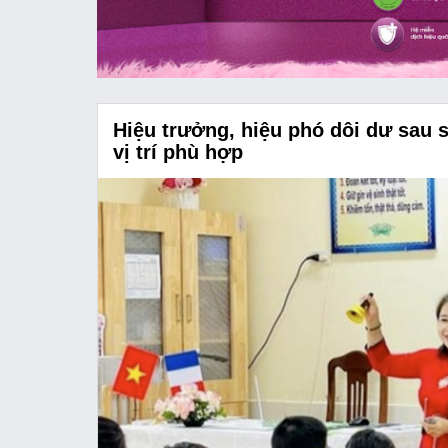
Thị trường
Emagazine
 hoặc
Blackpink xác nhận đủ 4 thành viê
động