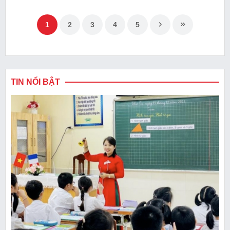
1
2
3
4
5
TIN NỔI BẬT