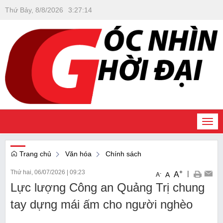
Thứ Bảy, 8/8/2026
3
:
27
:
15
Togg
navi
Trang chủ
Văn hóa
Chính sách
Thứ hai, 06/07/2026
|
09:23
+
|
A
-
A
A
Lực lượng Công an Quảng Trị chung
tay dựng mái ấm cho người nghèo