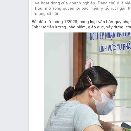
Thị trường
và hoạt động của doanh nghiệp. Đáng chú ý là việc
hưu, mở rộng quyền lợi bảo hiểm y tế, rút ngắn t
Emagazine
mạng xã hội.
Bắt đầu từ tháng 7/2026, hàng loạt văn bản quy phạm 
lĩnh vực tiền lương, bảo hiểm, giáo dục, xây dựng, c