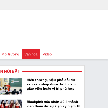
Môi trường
Văn hóa
Video
IN NỔI BẬT
Chính sách
Hiệu trưởng, hiệu phó dôi dư
Podcast
sau sáp nhập được bố trí làm
giáo viên hoặc vị trí phù hợp
Blackpink xác nhận đủ 4 thành
viên tham dự sự kiện kỷ niệm 10