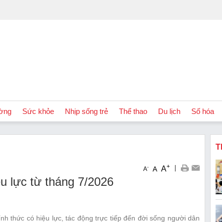
ờng
Sức khỏe
Nhịp sống trẻ
Thể thao
Du lịch
Số hóa
T
+
|
A
-
A
A
u lực từ tháng 7/2026
nh thức có hiệu lực, tác động trực tiếp đến đời sống người dân