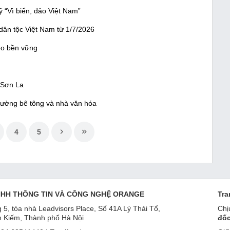
 “Vì biển, đảo Việt Nam”
 dân tộc Việt Nam từ 1/7/2026
èo bền vững
 Sơn La
đường bê tông và nhà văn hóa
4
5
NHH THÔNG TIN VÀ CÔNG NGHỆ ORANGE
Tra
 5, tòa nhà Leadvisors Place, Số 41A Lý Thái Tổ,
Chị
 Kiếm, Thành phố Hà Nội
đốc