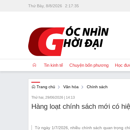
Thứ Bảy, 8/8/2026
2
:
17
:
36
Tin kinh tế
Chuyện bốn phương
Học đư
Trang chủ
Văn hóa
Chính sách
OCOP
Thứ hai, 29/06/2026
|
14:13
Quốc tế
Hàng loạt chính sách mới có hiệ
Tài chính
Nhà đất
Từ ngày 1/7/2026, nhiều chính sách quan trọng chí