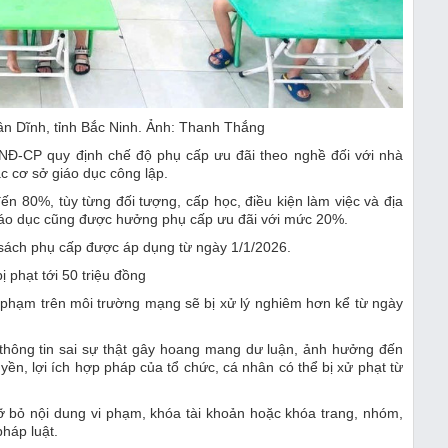
ân Dĩnh, tỉnh Bắc Ninh. Ảnh: Thanh Thắng
/NĐ-CP quy định chế độ phụ cấp ưu đãi theo nghề đối với nhà
ác cơ sở giáo dục công lập.
 80%, tùy từng đối tượng, cấp học, điều kiện làm việc và địa
 giáo dục cũng được hưởng phụ cấp ưu đãi với mức 20%.
 sách phụ cấp được áp dụng từ ngày 1/1/2026.
ị phạt tới 50 triệu đồng
 phạm trên môi trường mạng sẽ bị xử lý nghiêm hơn kể từ ngày
 thông tin sai sự thật gây hoang mang dư luận, ảnh hưởng đến
, lợi ích hợp pháp của tổ chức, cá nhân có thể bị xử phạt từ
gỡ bỏ nội dung vi phạm, khóa tài khoản hoặc khóa trang, nhóm,
pháp luật.