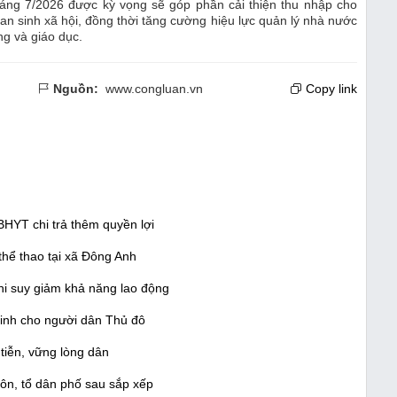
tháng 7/2026 được kỳ vọng sẽ góp phần cải thiện thu nhập cho
n sinh xã hội, đồng thời tăng cường hiệu lực quản lý nhà nước
ng và giáo dục.
Nguồn:
www.congluan.vn
Copy link
BHYT chi trả thêm quyền lợi
 thể thao tại xã Đông Anh
i suy giảm khả năng lao động
inh cho người dân Thủ đô
tiễn, vững lòng dân
ôn, tổ dân phố sau sắp xếp