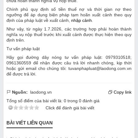
chưa hoàn thành nghĩa vụ nộp thuế.
Chính phủ quy định số tiền thuế nợ và thời gian nợ theo
ngưỡng để áp dụng biện pháp tạm hoãn xuất cảnh theo quy
định của pháp luật về xuất cảnh,
nhập cảnh
.
Như vậy, từ ngày 1.7.2026, các trường hợp phải hoàn thành
nghĩa vụ nộp thuế trước khi xuất cảnh được thực hiện theo quy
định trên.
Tư vấn pháp luật
Hãy gọi đường dây nóng tư vấn pháp luật: 0979310518;
0961360559 để nhận được câu trả lời nhanh chóng, kịp thời
hoặc gửi email cho chúng tôi: tuvanphapluat@laodong.com.vn
để được trả lời.
Nguồn:
laodong.vn
Copy link
Tổng số điểm của bài viết là:
0
trong
0
đánh giá
Click để đánh giá bài viết
BÀI VIẾT LIÊN QUAN