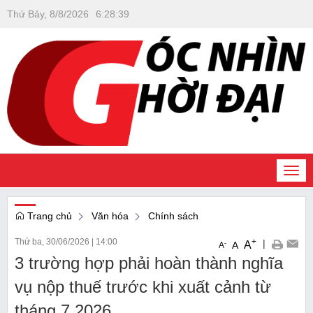
Thứ Bảy, 8/8/2026
6
:
28
:
40
Togg
navi
Trang chủ
Văn hóa
Chính sách
Thứ ba, 30/06/2026
|
14:00
+
|
A
-
A
A
3 trường hợp phải hoàn thành nghĩa
vụ nộp thuế trước khi xuất cảnh từ
tháng 7.2026