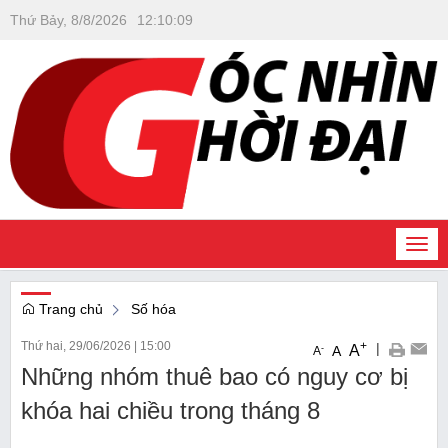
Thứ Bảy, 8/8/2026
12
:
10
:
10
Togg
navi
Trang chủ
Số hóa
Thứ hai, 29/06/2026
|
15:00
+
|
A
-
A
A
Những nhóm thuê bao có nguy cơ bị
khóa hai chiều trong tháng 8