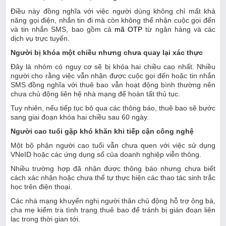
Điều này đồng nghĩa với việc người dùng không chỉ mất khả
năng gọi điện, nhắn tin đi mà còn không thể nhận cuộc gọi đến
và tin nhắn SMS, bao gồm cả
mã OTP
từ ngân hàng và các
dịch vụ trực tuyến.
Người bị khóa một chiều nhưng chưa quay lại xác thực
Đây là nhóm có nguy cơ sẽ bị khóa hai chiều cao nhất. Nhiều
người cho rằng việc vẫn nhận được cuộc gọi đến hoặc tin nhắn
SMS đồng nghĩa với thuê bao vẫn hoạt động bình thường nên
chưa chủ động liên hệ nhà mạng để hoàn tất thủ tục.
Tuy nhiên, nếu tiếp tục bỏ qua các thông báo, thuê bao sẽ bước
sang giai đoạn khóa hai chiều sau 60 ngày.
Người cao tuổi gặp khó khăn khi tiếp cận công nghệ
Một bộ phận người cao tuổi vẫn chưa quen với việc sử dụng
VNeID hoặc các ứng dụng số của doanh nghiệp viễn thông.
Nhiều trường hợp đã nhận được thông báo nhưng chưa biết
cách xác nhận hoặc chưa thể tự thực hiện các thao tác sinh trắc
học trên điện thoại.
Các nhà mạng khuyến nghị người thân chủ động hỗ trợ ông bà,
cha mẹ kiểm tra tình trạng thuê bao để tránh bị gián đoạn liên
lạc trong thời gian tới.