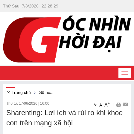
Thứ Sáu, 7/8/2026
22
:
28
:
30
Togg
navi
Trang chủ
Số hóa
Thứ tư, 17/06/2026
|
16:00
+
|
A
-
A
A
Sharenting: Lợi ích và rủi ro khi khoe
con trên mạng xã hội