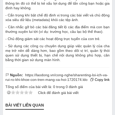
thông tin đó có thể bị kẻ xấu lợi dụng để tấn công bạn hoặc gia
đình hay không.
- Cẩn trọng khi bật chế độ định vị trong các bài viết và chủ động
xóa siêu dữ liệu (metadata) khỏi các tệp ảnh.
- Cân nhắc gỡ bỏ các bài đăng tiết lộ các địa điểm mà con bạn
thường xuyên lui tới (ví dụ: trường học, câu lạc bộ thể thao).
- Chủ động giám sát các hoạt động trực tuyến của con trẻ.
- Sử dụng các công cụ chuyên dụng giúp việc quản lý của cha
mẹ trở nên dễ dàng hơn, bao gồm theo dõi vị trí, quản lý thói
quen sử dụng thiết bị, hạn chế nội dung không phù hợp, cân
bằng thời gian sử dụng màn hình.
Nguồn:
https://laodong.vn/cong-nghe/sharenting-loi-ich-va-
rui-ro-khi-khoe-con-tren-mang-xa-hoi-1720174.ldo
Copy link
Tổng số điểm của bài viết là:
0
trong
0
đánh giá
Click để đánh giá bài viết
BÀI VIẾT LIÊN QUAN