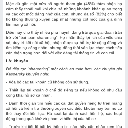
Mặc dù gần một nửa số người tham gia (48%) thừa nhận họ
cảm thấy thoải mái khi chia sẻ những khoảnh khắc quan trọng
và các cột mốc đáng nhớ của con, nhưng đa số (82%) cho biết
họ không thường xuyên cập nhật những cột mốc của gia đình
lên mạng xã hội.
Điều này cho thấy nhiều phụ huynh đang trải qua giai đoạn trăn
trở với “bài toán sharenting”. Họ nhận thấy lợi ích của việc chia
sẻ, duy trì kết nối xã hội, nhận được sự hỗ trợ từ cộng đồng và
tìm kiếm sự công nhận, nhưng đồng thời vẫn lựa chọn cách tiếp
cận thận trọng hơn đối với việc đăng tải thông tin về con cái.
Lời khuyên
Để tiếp tục “sharenting” một cách an toàn hơn, các chuyên gia
Kaspersky khuyến nghị:
- Xóa bỏ các tài khoản cũ không còn sử dụng.
- Thiết lập tài khoản ở chế độ riêng tư nếu không có nhu cầu
công khai hồ sơ cá nhân.
- Dành thời gian tìm hiểu các cài đặt quyền riêng tư trên mạng
xã hội và kiểm tra thường xuyên các điều khoản này bởi nó có
thể thay đổi liên tục. Rà soát lại danh sách liên hệ, các hoạt
động trong quá khứ và phạm vi hiển thị của hồ sơ.
- Trước khi tiết lộ bất kỳ thông tin nào, hãy cân nhắc xem liệu