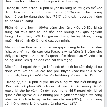
đăng của họ có khả năng bị người khác lợi dụng.
Tương tự, hơn 7 trên 10 phụ huynh tin rằng người lạ có thể xác
định được nơi gia đình họ sinh sống (74%) cũng như trường
học mà con họ đang theo học (73%) bằng cách dựa vào thông
tin từ các bài đăng.
Phần lớn phụ huynh (80%) cũng cho rằng việc dữ liệu bị sử
dụng sai mục đích có thể dẫn đến những hậu quả nghiêm
trọng. Đồng thời, 82% lo ngại về những hệ lụy không mong
muốn khi vô tình để lộ nơi ở của con mình.
Mặc dù nhận thức rõ các rủi ro về quyền riêng tư liên quan đến
“sharenting”, nghiên cứu của Kaspersky và Viện SIT cũng cho
thấy phụ huynh đưa ra nhiều quan điểm khác nhau về việc chia
sẻ nội dung liên quan đến con cái trên mạng.
Một nửa số người tham gia khảo sát cho biết họ cảm thấy có sự
đồng cảm, kết nối với các bậc phụ huynh khác khi chia sẻ về
con mình, trong khi một nửa còn lại không có cảm giác đó.
Tương tự, cứ 10 phụ huynh thì có 5 người cho biết những lời
động viên và phản hồi tích cực về con cái trên mạng xã hội
mang lại cho họ cảm xúc tích cực, trong khi 5 người còn lại có
quan điểm ngược lại. Có những phụ huynh cảm thấy được công
nhận và khích lệ trong vai trò làm cha mẹ (48%), nhưng cũng
có những người không cảm thấy như vậy (52%).