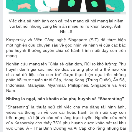
Việc chia sẻ hình ảnh con cái trên mạng xã hội mang lại niềm
vui kết nối nhưng cũng tiềm ẩn nhiều rủi ro khôn lường. Ảnh:
Nhi Lê
Kaspersky và Viện Công nghệ Singapore (SIT) đã thực hiện
một nghiên cứu chuyên sâu về góc nhìn và hành vi của các bậc
phụ huynh thường xuyên chia sẻ hành trình nuôi dạy con trên
mạng.
Nghiên cứu mang tên “Chia sẻ giản đơn, Rủi ro khó lường: Phụ
huynh đánh giá các mối đe dọa và ứng phó như thế nào khi
chia sẻ dữ liệu của con trẻ” được thực hiện dựa trên những
phản hồi trực tuyến từ Ai Cập, Hong Kong (Trung Quốc), Ấn Độ,
Indonesia, Malaysia, Myanmar, Philippines, Singapore và Việt
Nam.
Những lo ngại, băn khoăn của phụ huynh về “Sharenting”
“Sharenting” là thuật ngữ chỉ việc cha mẹ đăng tải hình ảnh,
video và thông tin về con cái hoặc hành trình nuôi dạy con
trên
mạng xã hội
và các nền tảng trực tuyến. Nghiên cứu mới
của Kaspersky cho thấy 75% phụ huynh được khảo sát tại khu
vực Châu Á - Thái Bình Dương và Ai Cập cho rằng những bài