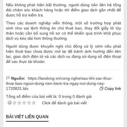
Nếu không phát hiện bất thường, người dùng nên liên hệ tổng
đài chăm sóc khách hàng hoặc tới điểm giao dịch gần nhất để
được hỗ trợ kiểm tra.
Theo các doanh nghiệp viễn thông, một số trường hợp phát
sinh như sai lệch thông tin chủ thuê bao, thay đổi giấy tờ tùy
thân hoặc cần bổ sung hồ sơ có thể khiến quá trình khôi phục
dịch vụ kéo dài hơn thông thường.
Người dùng được khuyến nghị chủ động xử lý sớm nếu phát
hiện thuê bao chưa được mở lại để tránh ảnh hưởng đến liên
lạc, giao dịch điện tử và các dịch vụ đang sử dụng số điện thoại
để xác thực tài khoản.
Nguồn:
https://laodong.vn/cong-nghe/sau-khi-xac-thuc-
thue-bao-nguoi-dung-nen-kiem-tra-ngay-noi-dung-nay-
1720831.ldo
Copy link
Tổng số điểm của bài viết là:
0
trong
0
đánh giá
Click để đánh giá bài viết
BÀI VIẾT LIÊN QUAN