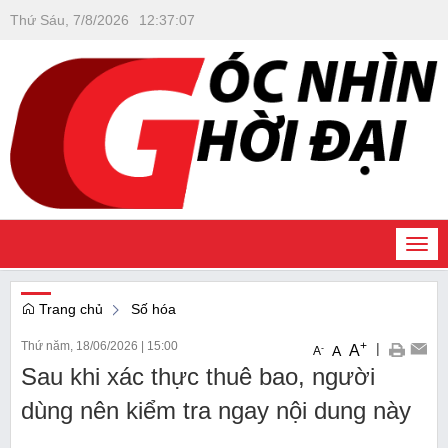
Thứ Sáu, 7/8/2026
12
:
37
:
07
Togg
navi
Trang chủ
Số hóa
Thứ năm, 18/06/2026
|
15:00
+
|
A
-
A
A
Sau khi xác thực thuê bao, người
dùng nên kiểm tra ngay nội dung này