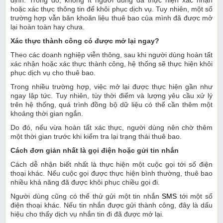
định. Trong đó, không ít người dùng đã thực hiện xác nhận
hoặc xác thực thông tin để khôi phục dịch vụ. Tuy nhiên, một số
trường hợp vẫn băn khoăn liệu thuê bao của mình đã được mở
lại hoàn toàn hay chưa.
Xác thực thành công có được mở lại ngay?
Theo các doanh nghiệp viễn thông, sau khi người dùng hoàn tất
xác nhận hoặc xác thực thành công, hệ thống sẽ thực hiện khôi
phục dịch vụ cho thuê bao.
Trong nhiều trường hợp, việc mở lại được thực hiện gần như
ngay lập tức. Tuy nhiên, tùy thời điểm và lượng yêu cầu xử lý
trên hệ thống, quá trình đồng bộ dữ liệu có thể cần thêm một
khoảng thời gian ngắn.
Do đó, nếu vừa hoàn tất xác thực, người dùng nên chờ thêm
một thời gian trước khi kiểm tra lại trạng thái thuê bao.
Cách đơn giản nhất là gọi điện hoặc gửi tin nhắn
Cách dễ nhận biết nhất là thực hiện một cuộc gọi tới số điện
thoại khác. Nếu cuộc gọi được thực hiện bình thường, thuê bao
nhiều khả năng đã được khôi phục chiều gọi đi.
Người dùng cũng có thể thử gửi một tin nhắn
SMS
tới một số
điện thoại khác. Nếu tin nhắn được gửi thành công, đây là dấu
hiệu cho thấy dịch vụ nhắn tin đi đã được mở lại.