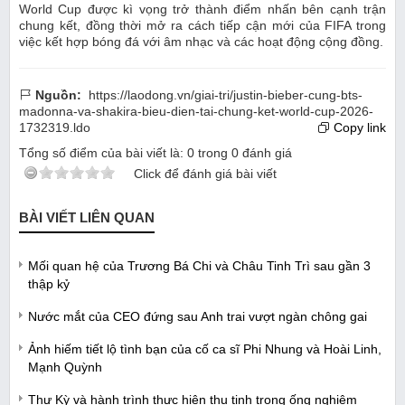
World Cup được kì vọng trở thành điểm nhấn bên cạnh trận
chung kết, đồng thời mở ra cách tiếp cận mới của FIFA trong
việc kết hợp bóng đá với âm nhạc và các hoạt động cộng đồng.
Nguồn:
https://laodong.vn/giai-tri/justin-bieber-cung-bts-
madonna-va-shakira-bieu-dien-tai-chung-ket-world-cup-2026-
1732319.ldo
Copy link
Tổng số điểm của bài viết là:
0
trong
0
đánh giá
Click để đánh giá bài viết
BÀI VIẾT LIÊN QUAN
Mối quan hệ của Trương Bá Chi và Châu Tinh Trì sau gần 3
thập kỷ
Nước mắt của CEO đứng sau Anh trai vượt ngàn chông gai
Ảnh hiếm tiết lộ tình bạn của cố ca sĩ Phi Nhung và Hoài Linh,
Mạnh Quỳnh
Thư Kỳ và hành trình thực hiện thụ tinh trong ống nghiệm