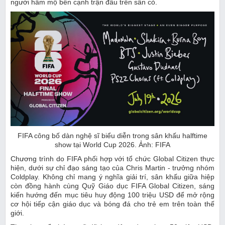
người hâm mộ bên cạnh trận đấu trên sân cỏ.
FIFA công bố dàn nghệ sĩ biểu diễn trong sân khấu halftime
show tại World Cup 2026. Ảnh: FIFA
Chương trình do FIFA phối hợp với tổ chức Global Citizen thực
hiện, dưới sự chỉ đạo sáng tạo của Chris Martin - trưởng nhóm
Coldplay. Không chỉ mang ý nghĩa giải trí, sân khấu giữa hiệp
còn đồng hành cùng Quỹ Giáo dục FIFA Global Citizen, sáng
kiến hướng đến mục tiêu huy động 100 triệu USD để mở rộng
cơ hội tiếp cận giáo dục và bóng đá cho trẻ em trên toàn thế
giới.