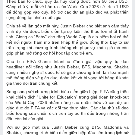
Theo ban tổ chức, quỹ đã huy động được hơn 50 triệu USD.
Đáng chú ý, mỗi vé bán ra của World Cup 2026 sẽ trích 1 USD
để đóng góp vào quỹ, hỗ trợ các dự án giáo dục và phát triển
cộng đồng tại nhiều quốc gia.
Chia sẻ về lần góp mặt này, Justin Bieber cho biết anh cảm thấy
vinh dự khi được biểu diễn tại sự kiện thể thao lớn nhất hành
tinh. Giọng ca “Baby” cho rằng World Cup là dịp hiếm hoi có thể
kết nối người hâm mộ trên khắp thế giới, đồng thời bày tỏ sự
trân trọng khi chương trình không chỉ phục vụ khán giả mà còn
góp phần mở rộng cơ hội học tập cho trẻ em.
Chủ tịch FIFA Gianni Infantino đánh giá việc quy tụ dàn
headliner nổi tiếng như Justin Bieber, BTS, Madonna, Shakira
cùng nhiều nghệ sĩ quốc tế sẽ giúp chương trình lan tỏa mạnh
mẽ thông điệp về giáo dục, đoàn kết và hi vọng tới hàng tỉ khán
giả theo dõi trận chung kết.
Song song với chương trình biểu diễn giữa hiệp, FIFA cũng triển
khai chiến dịch “Unite for Education” trong giai đoạn knock-out
của World Cup 2026 nhằm nâng cao nhận thức về các dự án
giáo dục do FIFA và các đối tác thực hiện. Các cầu thủ sẽ đeo
biểu tượng của chiến dịch trên tay áo thi đấu trong những trận
đấu còn lại của giải.
Với sự góp mặt của Justin Bieber cùng BTS, Madonna và
Shakira, chương trình biểu diễn giữa hiệp đầu tiên trong lịch sử