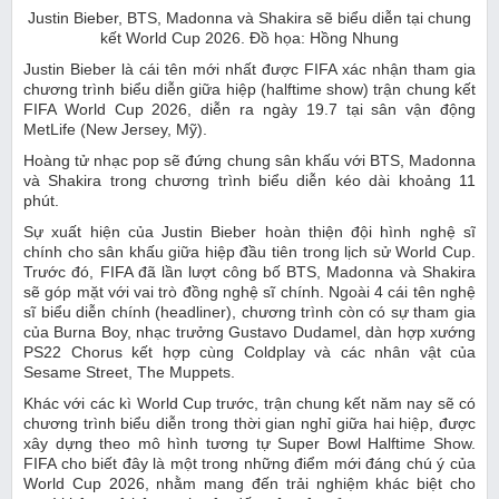
Justin Bieber, BTS, Madonna và Shakira sẽ biểu diễn tại chung
kết World Cup 2026. Đồ họa: Hồng Nhung
Justin Bieber là cái tên mới nhất được FIFA xác nhận tham gia
chương trình biểu diễn giữa hiệp (halftime show) trận chung kết
FIFA World Cup 2026, diễn ra ngày 19.7 tại sân vận động
MetLife (New Jersey, Mỹ).
Hoàng tử nhạc pop sẽ đứng chung sân khấu với BTS, Madonna
và Shakira trong chương trình biểu diễn kéo dài khoảng 11
phút.
Sự xuất hiện của Justin Bieber hoàn thiện đội hình nghệ sĩ
chính cho sân khấu giữa hiệp đầu tiên trong lịch sử World Cup.
Trước đó, FIFA đã lần lượt công bố BTS, Madonna và Shakira
sẽ góp mặt với vai trò đồng nghệ sĩ chính. Ngoài 4 cái tên nghệ
sĩ biểu diễn chính (headliner), chương trình còn có sự tham gia
của Burna Boy, nhạc trưởng Gustavo Dudamel, dàn hợp xướng
PS22 Chorus kết hợp cùng Coldplay và các nhân vật của
Sesame Street, The Muppets.
Khác với các kì World Cup trước, trận chung kết năm nay sẽ có
chương trình biểu diễn trong thời gian nghỉ giữa hai hiệp, được
xây dựng theo mô hình tương tự Super Bowl Halftime Show.
FIFA cho biết đây là một trong những điểm mới đáng chú ý của
World Cup 2026, nhằm mang đến trải nghiệm khác biệt cho