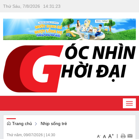
Thứ Sáu, 7/8/2026
14
:
31
:
23
Togg
navi
Trang chủ
Nhịp sống trẻ
Thứ năm, 09/07/2026
|
14:30
+
|
A
-
A
A