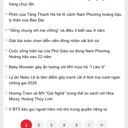
hàng chục lần
Phim của Tăng Thanh Hà hé lộ cảnh Nam Phương hoàng hậu
ly thân vua Bảo Đại
“Sống chung với mẹ chồng” và điều ít biết sau 9 năm
Giải bài toán chọn diễn viên đóng nhân vật lịch sử
Cuộc sống hiện tại của Phó Giáo sư đóng Nam Phương
Hoàng hậu sau 22 năm
Baby Monster gây ấn tượng với MV mùa hè “I Like It”
Lý do Neko Lê là tâm điểm gây tranh cãi ở Anh trai vượt ngàn
chông gai 2026
Hương Tràm và MV "Gái Nghệ" trong thế so sánh với Hòa
Minzy, Hoàng Thùy Linh
V BTS kêu gọi người hâm mộ tôn trọng quyền riêng tư
1
2
3
4
5