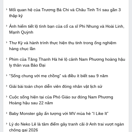
Mối quan hệ của Trương Bá Chi và Châu Tinh Trì sau gần 3
thập kỷ
Ảnh hiếm tiết lộ tình bạn của cố ca sĩ Phi Nhung và Hoài Linh,
Mạnh Quỳnh
Thư Kỳ và hành trình thực hiện thụ tinh trong ống nghiệm
hàng chục lần
Phim của Tăng Thanh Hà hé lộ cảnh Nam Phương hoàng hậu
ly thân vua Bảo Đại
“Sống chung với mẹ chồng” và điều ít biết sau 9 năm
Giải bài toán chọn diễn viên đóng nhân vật lịch sử
Cuộc sống hiện tại của Phó Giáo sư đóng Nam Phương
Hoàng hậu sau 22 năm
Baby Monster gây ấn tượng với MV mùa hè “I Like It”
Lý do Neko Lê là tâm điểm gây tranh cãi ở Anh trai vượt ngàn
chông gai 2026