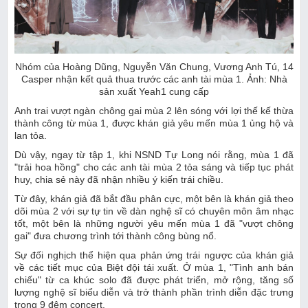
Nhóm của Hoàng Dũng, Nguyễn Văn Chung, Vương Anh Tú, 14
Casper nhận kết quả thua trước các anh tài mùa 1. Ảnh: Nhà
sản xuất Yeah1 cung cấp
Anh trai vượt ngàn chông gai mùa 2 lên sóng với lợi thế kế thừa
thành công từ mùa 1, được khán giả yêu mến mùa 1 ủng hộ và
lan tỏa.
Dù vậy, ngay từ tập 1, khi NSND Tự Long nói rằng, mùa 1 đã
"trải hoa hồng" cho các anh tài mùa 2 tỏa sáng và tiếp tục phát
huy, chia sẻ này đã nhận nhiều ý kiến trái chiều.
Từ đây, khán giả đã bắt đầu phân cực, một bên là khán giả theo
dõi mùa 2 với sự tự tin về dàn nghệ sĩ có chuyên môn âm nhạc
tốt, một bên là những người yêu mến mùa 1 đã "vượt chông
gai" đưa chương trình tới thành công bùng nổ.
Sự đối nghịch thể hiện qua phản ứng trái ngược của khán giả
về các tiết mục của Biệt đội tái xuất. Ở mùa 1, "Tình anh bán
chiếu" từ ca khúc solo đã được phát triển, mở rộng, tăng số
lượng nghệ sĩ biểu diễn và trở thành phần trình diễn đặc trưng
trong 9 đêm concert.