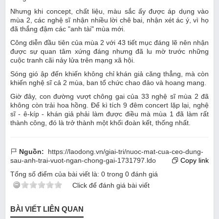
Nhưng khi concept, chất liệu, màu sắc ấy được áp dụng vào
mùa 2, các nghệ sĩ nhận nhiều lời chê bai, nhận xét ác ý, vì họ
đã thắng đậm các "anh tài" mùa mới.
Công diễn đầu tiên của mùa 2 với 43 tiết mục đáng lẽ nên nhận
được sự quan tâm xứng đáng nhưng đã lu mờ trước những
cuộc tranh cãi nảy lửa trên mạng xã hội.
Sóng gió ập đến khiến không chỉ khán giả căng thẳng, mà còn
khiến nghệ sĩ cả 2 mùa, ban tổ chức chao đảo và hoang mang.
Giờ đây, con đường vượt chông gai của 33 nghệ sĩ mùa 2 đã
không còn trải hoa hồng. Để kì tích 9 đêm concert lặp lại, nghệ
sĩ - ê-kíp - khán giả phải làm được điều mà mùa 1 đã làm rất
thành công, đó là trở thành một khối đoàn kết, thống nhất.
Nguồn:
https://laodong.vn/giai-tri/nuoc-mat-cua-ceo-dung-
sau-anh-trai-vuot-ngan-chong-gai-1731797.ldo
Copy link
Tổng số điểm của bài viết là:
0
trong
0
đánh giá
Click để đánh giá bài viết
BÀI VIẾT LIÊN QUAN