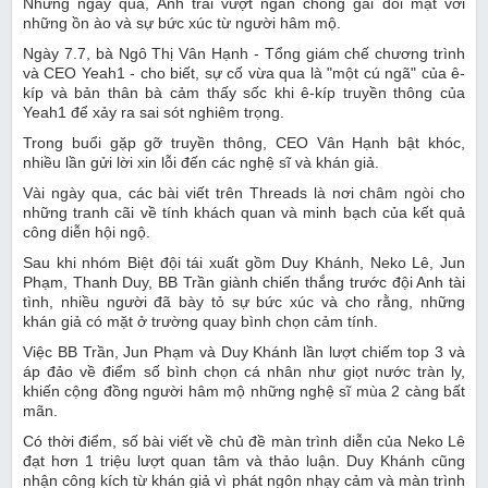
Những ngày qua, Anh trai vượt ngàn chông gai đối mặt với
những ồn ào và sự bức xúc từ người hâm mộ.
Ngày 7.7, bà Ngô Thị Vân Hạnh - Tổng giám chế chương trình
và CEO Yeah1 - cho biết, sự cố vừa qua là "một cú ngã" của ê-
kíp và bản thân bà cảm thấy sốc khi ê-kíp truyền thông của
Yeah1 để xảy ra sai sót nghiêm trọng.
Trong buổi gặp gỡ truyền thông, CEO Vân Hạnh bật khóc,
nhiều lần gửi lời xin lỗi đến các nghệ sĩ và khán giả.
Vài ngày qua, các bài viết trên Threads là nơi châm ngòi cho
những tranh cãi về tính khách quan và minh bạch của kết quả
công diễn hội ngộ.
Sau khi nhóm Biệt đội tái xuất gồm Duy Khánh, Neko Lê, Jun
Phạm, Thanh Duy, BB Trần giành chiến thắng trước đội Anh tài
tình, nhiều người đã bày tỏ sự bức xúc và cho rằng, những
khán giả có mặt ở trường quay bình chọn cảm tính.
Việc BB Trần, Jun Phạm và Duy Khánh lần lượt chiếm top 3 và
áp đảo về điểm số bình chọn cá nhân như giọt nước tràn ly,
khiến cộng đồng người hâm mộ những nghệ sĩ mùa 2 càng bất
mãn.
Có thời điểm, số bài viết về chủ đề màn trình diễn của Neko Lê
đạt hơn 1 triệu lượt quan tâm và thảo luận. Duy Khánh cũng
nhận công kích từ khán giả vì phát ngôn nhạy cảm và màn trình