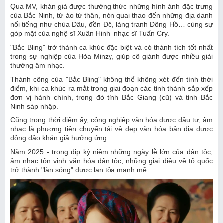
Qua MV, khán giả được thưởng thức những hình ảnh đặc trưng
của Bắc Ninh, từ áo tứ thân, nón quai thao đến những địa danh
nổi tiếng như chùa Dâu, đền Đô, làng tranh Đông Hồ… cùng sự
góp mặt của nghệ sĩ Xuân Hinh, nhạc sĩ Tuấn Cry.
"Bắc Bling" trở thành ca khúc đặc biệt và có thành tích tốt nhất
trong sự nghiệp của Hòa Minzy, giúp cô giành được nhiều giải
thưởng âm nhạc.
Thành công của "Bắc Bling" không thể không xét đến tính thời
điểm, khi ca khúc ra mắt trong giai đoạn các tỉnh thành sắp xếp
đơn vị hành chính, trong đó tỉnh Bắc Giang (cũ) và tỉnh Bắc
Ninh sáp nhập.
Cũng trong thời điểm ấy, công nghiệp văn hóa được đầu tư, âm
nhạc là phương tiện chuyển tải vẻ đẹp văn hóa bản địa được
đông đảo khán giả hưởng ứng.
Năm 2025 - trong dịp kỷ niệm những ngày lễ lớn của dân tộc,
âm nhạc tôn vinh văn hóa dân tộc, những giai điệu về tổ quốc
trở thành "làn sóng" được lan tỏa mạnh mẽ.