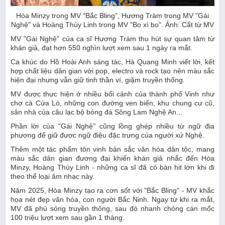
Hòa Minzy trong MV "Bắc Bling", Hương Tràm trong MV "Gái
Nghệ" và Hoàng Thùy Linh trong MV "Bo xì bo". Ảnh: Cắt từ MV
MV "Gái Nghệ" của ca sĩ Hương Tràm thu hút sự quan tâm từ
khán giả, đạt hơn 550 nghìn lượt xem sau 1 ngày ra mắt.
Ca khúc do Hồ Hoài Anh sáng tác, Hà Quang Minh viết lời, kết
hợp chất liệu dân gian với pop, electro và rock tạo nên màu sắc
hiện đại nhưng vẫn giữ tinh thần ví, giặm truyền thống.
MV được thực hiện ở nhiều bối cảnh của thành phố Vinh như
chợ cá Cửa Lò, những con đường ven biển, khu chung cư cũ,
sân nhà của câu lạc bộ bóng đá Sông Lam Nghệ An...
Phần lời của "Gái Nghệ" cũng lồng ghép nhiều từ ngữ địa
phương để giữ được ngữ điệu đặc trưng của người xứ Nghệ.
Thêm một tác phẩm tôn vinh bản sắc văn hóa dân tộc, mang
màu sắc dân gian đương đại khiến khán giả nhắc đến Hòa
Minzy, Hoàng Thùy Linh - những ca sĩ đã có bản hit lớn khi đi
theo thể loại âm nhạc này.
Năm 2025, Hòa Minzy tạo ra cơn sốt với "Bắc Bling" - MV khắc
họa nét đẹp văn hóa, con người Bắc Ninh. Ngay từ khi ra mắt,
MV đã phủ sóng truyền thông, sau đó nhanh chóng cán mốc
100 triệu lượt xem sau gần 1 tháng.