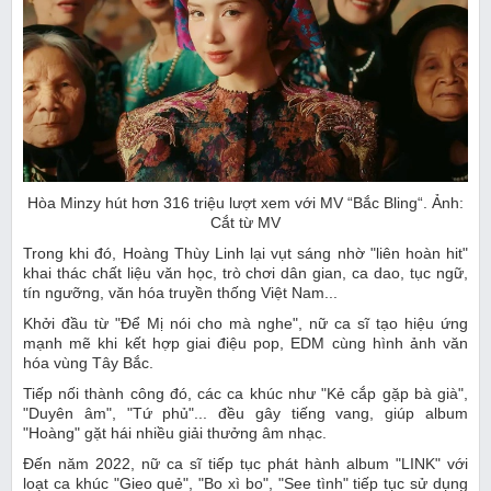
Hòa Minzy hút hơn 316 triệu lượt xem với MV “Bắc Bling“. Ảnh:
Cắt từ MV
Trong khi đó, Hoàng Thùy Linh lại vụt sáng nhờ "liên hoàn hit"
khai thác chất liệu văn học, trò chơi dân gian, ca dao, tục ngữ,
tín ngưỡng, văn hóa truyền thống Việt Nam...
Khởi đầu từ "Để Mị nói cho mà nghe", nữ ca sĩ tạo hiệu ứng
mạnh mẽ khi kết hợp giai điệu pop, EDM cùng hình ảnh văn
hóa vùng Tây Bắc.
Tiếp nối thành công đó, các ca khúc như "Kẻ cắp gặp bà già",
"Duyên âm", "Tứ phủ"... đều gây tiếng vang, giúp album
"Hoàng" gặt hái nhiều giải thưởng âm nhạc.
Đến năm 2022, nữ ca sĩ tiếp tục phát hành album "LINK" với
loạt ca khúc "Gieo quẻ", "Bo xì bo", "See tình" tiếp tục sử dụng