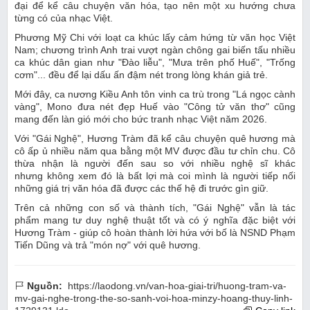
đại để kể câu chuyện văn hóa, tạo nên một xu hướng chưa
từng có của nhạc Việt.
Phương Mỹ Chi với loạt ca khúc lấy cảm hứng từ văn học Việt
Nam; chương trình Anh trai vượt ngàn chông gai biến tấu nhiều
ca khúc dân gian như "Đào liễu", "Mưa trên phố Huế", "Trống
cơm"... đều để lại dấu ấn đậm nét trong lòng khán giả trẻ.
Mới đây, ca nương Kiều Anh tôn vinh ca trù trong "Lá ngọc cành
vàng", Mono đưa nét đẹp Huế vào "Công tử văn thơ" cũng
mang đến làn gió mới cho bức tranh nhạc Việt năm 2026.
Với "Gái Nghệ", Hương Tràm đã kể câu chuyện quê hương mà
cô ấp ủ nhiều năm qua bằng một MV được đầu tư chỉn chu. Cô
thừa nhận là người đến sau so với nhiều nghệ sĩ khác
nhưng không xem đó là bất lợi mà coi mình là người tiếp nối
những giá trị văn hóa đã được các thế hệ đi trước gìn giữ.
Trên cả những con số và thành tích, "Gái Nghệ" vẫn là tác
phẩm mang tư duy nghệ thuật tốt và có ý nghĩa đặc biệt với
Hương Tràm - giúp cô hoàn thành lời hứa với bố là NSND Phạm
Tiến Dũng và trả "món nợ" với quê hương.
Nguồn:
https://laodong.vn/van-hoa-giai-tri/huong-tram-va-
mv-gai-nghe-trong-the-so-sanh-voi-hoa-minzy-hoang-thuy-linh-