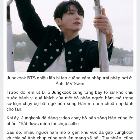
Jungkook BTS nhiều lần bị fan cuồng xâm nhập trái phép nơi ở.
Ảnh: MV Swim
Trước đó, em út BTS
Jungkook
cũng từng bày tỏ sự khó chịu
trước hành vi quá khích của một bộ phận người hâm mộ trong
sự kiện chạy bộ bất ngờ bên sông Hàn mà anh chuẩn bị dành
cho fan.
Khi ấy, Jungkook đã đăng video chạy bộ bên sông Hàn cùng lời
nhắn: "Bắt được mình thì chụp selfie”.
Sau đó, nhiều người hâm mộ ở gần khu vực đã gặp Jungkook
và chia sẻ ảnh chụp cùng anh lên mạng xã hội. Tuy nhiên, cũng