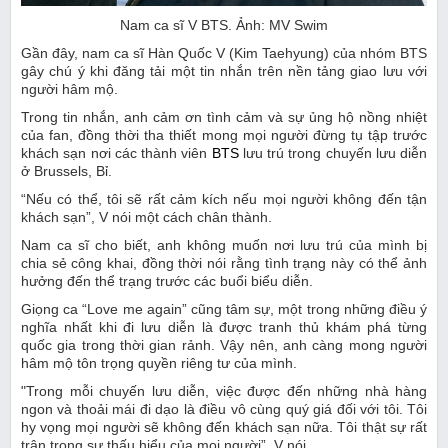
Nam ca sĩ V BTS. Ảnh: MV Swim
Gần đây, nam ca sĩ Hàn Quốc V (Kim Taehyung) của nhóm BTS
gây chú ý khi đăng tải một tin nhắn trên nền tảng giao lưu với
người hâm mộ.
Trong tin nhắn, anh cảm ơn tình cảm và sự ủng hộ nồng nhiệt
của fan, đồng thời tha thiết mong mọi người đừng tụ tập trước
khách sạn nơi các thành viên
BTS
lưu trú trong chuyến lưu diễn
ở Brussels, Bỉ.
“Nếu có thể, tôi sẽ rất cảm kích nếu mọi người không đến tận
khách sạn”, V nói một cách chân thành.
Nam ca sĩ cho biết, anh không muốn nơi lưu trú của mình bị
chia sẻ công khai, đồng thời nói rằng tình trạng này có thể ảnh
hưởng đến thể trạng trước các buổi biểu diễn.
Giọng ca “Love me again” cũng tâm sự, một trong những điều ý
nghĩa nhất khi đi lưu diễn là được tranh thủ khám phá từng
quốc gia trong thời gian rảnh. Vậy nên, anh càng mong người
hâm mộ tôn trọng quyền riêng tư của mình.
"Trong mỗi chuyến lưu diễn, việc được đến những nhà hàng
ngon và thoải mái đi dạo là điều vô cùng quý giá đối với tôi. Tôi
hy vọng mọi người sẽ không đến khách sạn nữa. Tôi thật sự rất
trân trọng sự thấu hiểu của mọi người”, V nói.