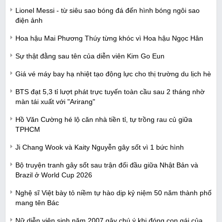
Lionel Messi - từ siêu sao bóng đá đến hình bóng ngôi sao
điện ảnh
Hoa hậu Mai Phương Thúy từng khóc vì Hoa hậu Ngọc Hân
Sự thật đằng sau tên của diễn viên Kim Go Eun
Giá vé máy bay hạ nhiệt tạo động lực cho thị trường du lịch hè
BTS đạt 5,3 tỉ lượt phát trực tuyến toàn cầu sau 2 tháng nhờ
màn tái xuất với "Arirang"
Hồ Văn Cường hé lộ căn nhà tiền tỉ, tự trồng rau củ giữa
TPHCM
Ji Chang Wook và Kaity Nguyễn gây sốt vì 1 bức hình
Bộ truyện tranh gây sốt sau trận đối đầu giữa Nhật Bản và
Brazil ở World Cup 2026
Nghệ sĩ Việt bày tỏ niềm tự hào dịp kỷ niệm 50 năm thành phố
mang tên Bác
Nữ diễn viên sinh năm 2007 gây chú ý khi đóng con gái của