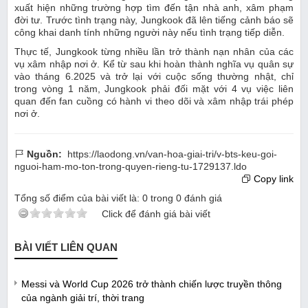
xuất hiện những trường hợp tìm đến tận nhà anh, xâm phạm
đời tư. Trước tình trạng này, Jungkook đã lên tiếng cảnh báo sẽ
công khai danh tính những người này nếu tình trạng tiếp diễn.
Thực tế, Jungkook từng nhiều lần trở thành nạn nhân của các
vụ xâm nhập nơi ở. Kể từ sau khi hoàn thành nghĩa vụ quân sự
vào tháng 6.2025 và trở lại với cuộc sống thường nhật, chỉ
trong vòng 1 năm, Jungkook phải đối mặt với 4 vụ việc liên
quan đến fan cuồng có hành vi theo dõi và xâm nhập trái phép
nơi ở.
Nguồn:
https://laodong.vn/van-hoa-giai-tri/v-bts-keu-goi-
nguoi-ham-mo-ton-trong-quyen-rieng-tu-1729137.ldo
Copy link
Tổng số điểm của bài viết là:
0
trong
0
đánh giá
Click để đánh giá bài viết
BÀI VIẾT LIÊN QUAN
Messi và World Cup 2026 trở thành chiến lược truyền thông
của ngành giải trí, thời trang