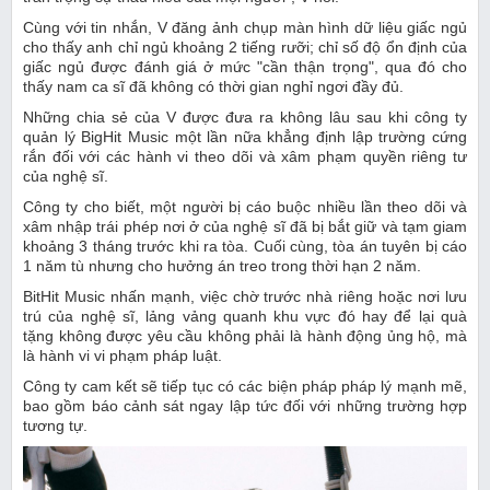
Cùng với tin nhắn, V đăng ảnh chụp màn hình dữ liệu giấc ngủ
cho thấy anh chỉ ngủ khoảng 2 tiếng rưỡi; chỉ số độ ổn định của
giấc ngủ được đánh giá ở mức "cần thận trọng", qua đó cho
thấy nam ca sĩ đã không có thời gian nghỉ ngơi đầy đủ.
Những chia sẻ của V được đưa ra không lâu sau khi công ty
quản lý BigHit Music một lần nữa khẳng định lập trường cứng
rắn đối với các hành vi theo dõi và xâm phạm quyền riêng tư
của nghệ sĩ.
Công ty cho biết, một người bị cáo buộc nhiều lần theo dõi và
xâm nhập trái phép nơi ở của nghệ sĩ đã bị bắt giữ và tạm giam
khoảng 3 tháng trước khi ra tòa. Cuối cùng, tòa án tuyên bị cáo
1 năm tù nhưng cho hưởng án treo trong thời hạn 2 năm.
BitHit Music nhấn mạnh, việc chờ trước nhà riêng hoặc nơi lưu
trú của nghệ sĩ, lảng vảng quanh khu vực đó hay để lại quà
tặng không được yêu cầu không phải là hành động ủng hộ, mà
là hành vi vi phạm pháp luật.
Công ty cam kết sẽ tiếp tục có các biện pháp pháp lý mạnh mẽ,
bao gồm báo cảnh sát ngay lập tức đối với những trường hợp
tương tự.