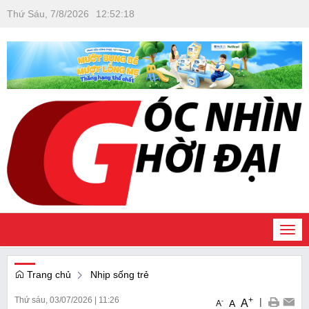
Thứ Sáu, 7/8/2026
12
:
52
:
19
Togg
navi
Trang chủ
Nhịp sống trẻ
Thứ sáu, 03/07/2026
|
11:26
+
|
A
-
A
A