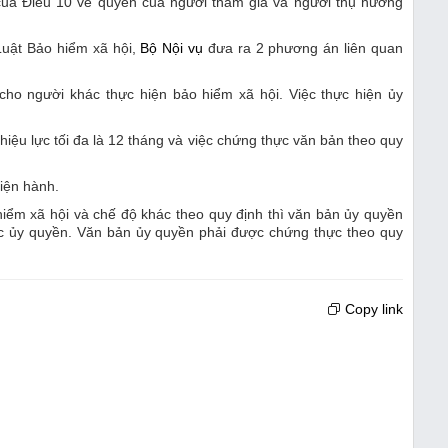
ủa Điều 10 về quyền của người tham gia và người thụ hưởng
Luật Bảo hiểm xã hội,
Bộ Nội vụ
đưa ra 2 phương án liên quan
ho người khác thực hiện bảo hiểm xã hội. Việc thực hiện ủy
iệu lực tối đa là 12 tháng và việc chứng thực văn bản theo quy
iện hành.
iểm xã hội và chế độ khác theo quy định thì văn bản ủy quyền
việc ủy quyền. Văn bản ủy quyền phải được chứng thực theo quy
Copy link