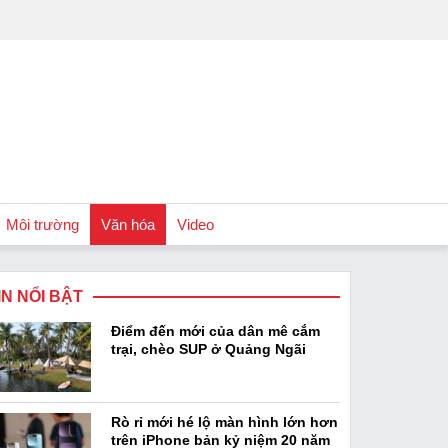
Môi trường
Văn hóa
Video
IN NỔI BẬT
Chính sách
Điểm đến mới của dân mê cắm
Podcast
trại, chèo SUP ở Quảng Ngãi
Rò rỉ mới hé lộ màn hình lớn hơn
trên iPhone bản kỷ niệm 20 năm