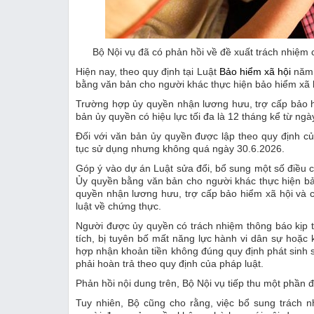
Bộ Nội vụ đã có phản hồi về đề xuất trách nhiệ
Hiện nay, theo quy định tại Luật
Bảo hiểm xã hội
năm 
bằng văn bản cho người khác thực hiện bảo hiểm xã 
Trường hợp ủy quyền nhận lương hưu, trợ cấp bảo hi
bản ủy quyền có hiệu lực tối đa là 12 tháng kể từ ngà
Đối với văn bản ủy quyền được lập theo quy định củ
tục sử dụng nhưng không quá ngày 30.6.2026.
Góp ý vào dự án Luật sửa đổi, bổ sung một số điều c
Ủy quyền bằng văn bản cho người khác thực hiện bả
quyền nhận lương hưu, trợ cấp bảo hiểm xã hội và 
luật về chứng thực.
Người được ủy quyền có trách nhiệm thông báo kịp t
tích, bị tuyên bố mất năng lực hành vi dân sự hoặc
hợp nhận khoản tiền không đúng quy định phát sinh 
phải hoàn trả theo quy định của pháp luật.
Phản hồi nội dung trên, Bộ Nội vụ tiếp thu một phần đ
Tuy nhiên, Bộ cũng cho rằng, việc bổ sung trách 