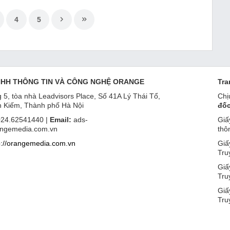
4
5
NHH THÔNG TIN VÀ CÔNG NGHỆ ORANGE
Tra
 5, tòa nhà Leadvisors Place, Số 41A Lý Thái Tổ,
Chị
 Kiếm, Thành phố Hà Nội
đốc
24.62541440 |
Email:
ads-
Giấ
ngemedia.com.vn
thô
p://orangemedia.com.vn
Giấ
Tru
Giấ
Tru
Giấ
Tru