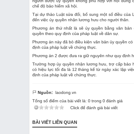
người được uỷ quyền không phù hợp với nội dung c
chế độ bảo hiểm xã hội.
Tại dự thảo Luật sửa đổi, bổ sung một số điều của 
đến việc ủy quyền nhận lương hưu cho người thân.
Phương án thứ nhất là sẽ ủy quyền bằng văn bản c
quyền theo quy định của pháp luật về dân sự.
Phương án này đã bỏ điều kiện văn bản ủy quyền có h
định của pháp luật về chứng thực.
Phương án 2 được đưa ra giữ nguyên như quy định h
Trường hợp ủy quyền nhận lương hưu, trợ cấp bảo h
có hiệu lực tối đa là 12 tháng kể từ ngày xác lập 
định của pháp luật về chứng thực.
Nguồn:
laodong.vn
Tổng số điểm của bài viết là:
0
trong
0
đánh giá
Click để đánh giá bài viết
BÀI VIẾT LIÊN QUAN