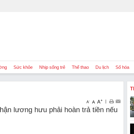
ờng
Sức khỏe
Nhịp sống trẻ
Thể thao
Du lịch
Số hóa
T
+
|
A
-
A
A
ận lương hưu phải hoàn trả tiền nếu