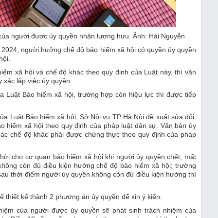
m của người được ủy quyền nhận lương hưu. Ảnh: Hải Nguyễn
2024, người hưởng chế độ bảo hiểm xã hội có quyền ủy quyền
hội.
ểm xã hội và chế độ khác theo quy định của Luật này, thì văn
y xác lập việc ủy quyền.
a Luật Bảo hiểm xã hội, trường hợp còn hiệu lực thì được tiếp
ủa Luật Bảo hiểm xã hội, Sở Nội vụ TP Hà Nội đề xuất sửa đổi:
o hiểm xã hội theo quy định của pháp luật dân sự. Văn bản ủy
các chế độ khác phải được chứng thực theo quy định của pháp
hời cho cơ quan bảo hiểm xã hội khi người ủy quyền chết, mất
 không còn đủ điều kiện hưởng chế độ bảo hiểm xã hội; trường
sau thời điểm người ủy quyền không còn đủ điều kiện hưởng thì
ể thiết kế thành 2 phương án ủy quyền để xin ý kiến.
nhiệm của người được ủy quyền sẽ phát sinh trách nhiệm của