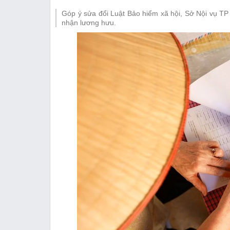
Thị trường
Góp ý sửa đổi Luật Bảo hiểm xã hội, Sở Nội vụ TP
Emagazine
nhận lương hưu.