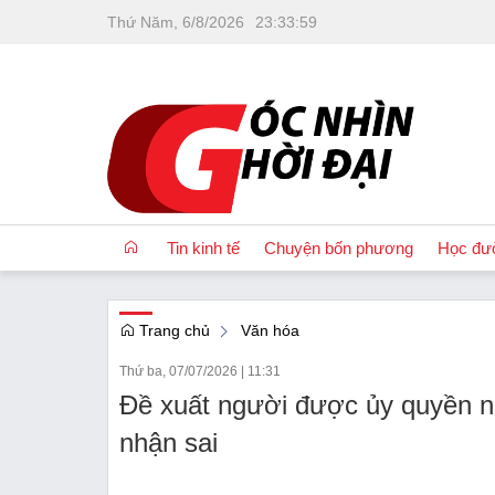
Thứ Năm, 6/8/2026
23
:
33
:
59
Tin kinh tế
Chuyện bốn phương
Học đư
Trang chủ
Văn hóa
OCOP
Thứ ba, 07/07/2026
|
11:31
Quốc tế
Đề xuất người được ủy quyền nh
Tài chính
nhận sai
Nhà đất