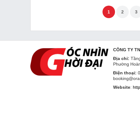
1
2
3
CÔNG TY T
Địa chỉ:
Tầng
Phường Hoàn
Điện thoại:
0
booking@ora
Website
:
htt