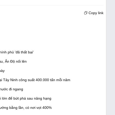
Copy link
nh phủ 'đã thất bại'
ầu, Ấn Độ nổi lên
này
ại Tây Ninh công suất 400.000 tấn mỗi năm
 nước đi ngang
i lớn để bứt phá sau nâng hạng
ưởng bằng lần, có nơi vọt 400%