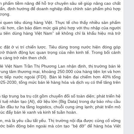
ản phẩm tiềm năng để hỗ trợ chuyên sâu sẽ giúp nâng cao chất
 vấn, định hướng để doanh nghiệp điều chỉnh sản phẩm phù hợp
trọng.
hói quen tiêu dùng hàng Việt. Thực tế cho thấy nhiều sản phẩm
g rãi hơn, cần bảo đảm mức giá phù hợp với thu nhập của người
u tiên dùng hàng Việt Nam” sẽ không chỉ là khẩu hiệu mà trở
c đặt ở vị trí chiến lược. Tiêu dùng trong nước hiện đóng góp
ở thành động lực quan trọng của nền kinh tế. Trong bối cảnh
ịa càng trở nên then chốt.
 lẻ Việt Nam Trần Thị Phương Lan nhận định, thị trường bán lẻ
trung tâm thương mại, khoảng 250.000 cửa hàng tiện lợi và hơn
c tiếp nước ngoài (FDI). Bán lẻ hiện đại chiếm hơn 40% tổng
025-2030, tổng mức bán lẻ hàng hóa và dịch vụ có thể tăng trên
tập trung ba trụ cột gồm chuyển đổi số toàn diện; phát triển hệ
tuệ nhân tạo (AI), dữ liệu lớn (Big Data) trong dự báo nhu cầu
n đầu tư hạ tầng logistics, chuỗi cung ứng lạnh; phát triển mô
thúc đẩy bán lẻ xanh và kinh tế tuần hoàn.
ọn, mà là yêu cầu tất yếu. Thị trường nội địa được củng cố vững
ước biến động bên ngoài mà còn tạo “bệ đỡ” để hàng hóa Việt