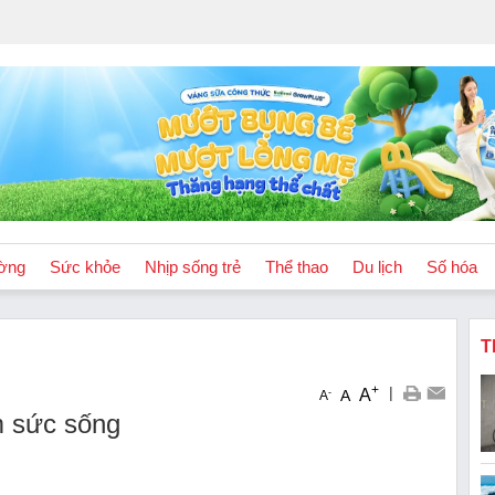
ờng
Sức khỏe
Nhịp sống trẻ
Thể thao
Du lịch
Số hóa
T
+
|
A
-
A
A
m sức sống