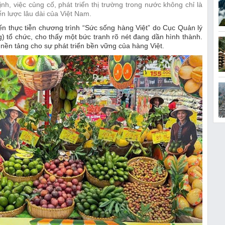
ịnh, việc củng cố, phát triển thị trường trong nước không chỉ là
n lược lâu dài của Việt Nam.
ến thực tiễn chương trình “Sức sống hàng Việt” do Cục Quản lý
) tổ chức, cho thấy một bức tranh rõ nét đang dần hình thành.
o nền tảng cho sự phát triển bền vững của hàng Việt.