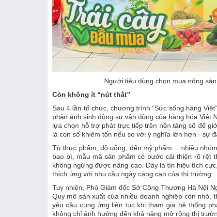
Người tiêu dùng chọn mua nông sản 
Còn không ít “nút thắt”
Sau 4 lần tổ chức, chương trình “Sức sống hàng Việt” 
phản ánh sinh động sự vận động của hàng hóa Việt N
lựa chọn hỗ trợ phát trực tiếp trên nền tảng số để gi
là con số khiêm tốn nếu so với ý nghĩa lớn hơn - sự 
Từ thực phẩm, đồ uống, đến mỹ phẩm… nhiều nhóm n
bao bì, mẫu mã sản phẩm có bước cải thiện rõ rệt 
không ngừng được nâng cao. Đây là tín hiệu tích cực
thích ứng với nhu cầu ngày càng cao của thị trường.
Tuy nhiên, Phó Giám đốc Sở Công Thương Hà Nội Ngu
Quy mô sản xuất của nhiều doanh nghiệp còn nhỏ, t
yêu cầu cung ứng liên tục khi tham gia hệ thống ph
không chỉ ảnh hưởng đến khả năng mở rộng thị trường