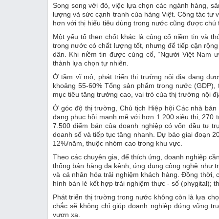
Song song với đó, việc lựa chọn các ngành hàng, s
lượng và sức cạnh tranh của hàng Việt. Công tác tư
hơn với thị hiếu tiêu dùng trong nước cũng được chú 
Một yếu tố then chốt khác là củng cố niềm tin và t
trong nước có chất lượng tốt, nhưng để tiếp cận rộn
dân. Khi niềm tin được củng cố, “Người Việt Nam ư
thành lựa chọn tự nhiên.
Ở tầm vĩ mô, phát triển thị trường nội địa đang đượ
khoảng 55-60% Tổng sản phẩm trong nước (GDP), tr
mục tiêu tăng trưởng cao, vai trò của thị trường nội đ
Ở góc độ thị trường, Chủ tịch Hiệp hội Các nhà bán
đang phục hồi mạnh mẽ với hơn 1.200 siêu thị, 270 
7.500 điểm bán của doanh nghiệp có vốn đầu tư trự
doanh số và tiếp tục tăng nhanh. Dự báo giai đoạn 2
12%/năm, thuộc nhóm cao trong khu vực.
Theo các chuyên gia, để thích ứng, doanh nghiệp cần 
thống bán hàng đa kênh; ứng dụng công nghệ như trí 
và cá nhân hóa trải nghiệm khách hàng. Đồng thời, cầ
hình bán lẻ kết hợp trải nghiệm thực - số (phygital); 
Phát triển thị trường trong nước không còn là lựa ch
chắc sẽ không chỉ giúp doanh nghiệp đứng vững tr
vươn xa.