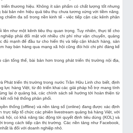
 triển thương hiệu. Không ít sản phẩm có chất lượng tốt nhưng
g bài bản nên hiệu quả tiêu thụ chưa tương xứng với tiềm năng.
ng chiếm đa số trong nền kinh tế - việc tiếp cận các kênh phân
i lên như một kênh tiêu thụ quan trọng. Tuy nhiên, thực tế cho
 nghiệp phải đối mặt với nhiều chi phí như vận chuyển, quảng
 đủ mạnh để đầu tư cho hiển thị và tiếp cận khách hàng, sản
eam hay bán hàng qua mạng xã hội cũng đòi hỏi chi phí đáng kể
cận tổng thể, bài bản hơn trong phát triển thị trường nội địa,
Phát triển thị trường trong nước Trần Hữu Linh cho biết, định
 lực hàng Việt, từ đó triển khai các giải pháp hỗ trợ mang tính
dừng lại ở quảng bá, các chính sách sẽ hướng tới hoàn thiện từ
 kết nối hệ thống phân phối.
yền thống (offline) và nền tảng số (online) đang được xác định
n trực tiếp tổ chức các phiên livestream quảng bá hàng Việt, với
ã hội, có khả năng tác động tới quyết định tiêu dùng (KOL) và
i trong cách tiếp cận thị trường. Các nền tảng như Facebook,
nhất là đối với doanh nghiệp nhỏ.