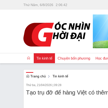
Thứ Năm, 6/8/2026
2
:
06
:
43
Tin kinh tế
Chuyện bốn phương
Học đư
Trang chủ
Tin kinh tế
OCOP
Thứ ba, 21/04/2026
|
09:28
Quốc tế
Tạo trụ đỡ để hàng Việt có thê
Tài chính
Nhà đất