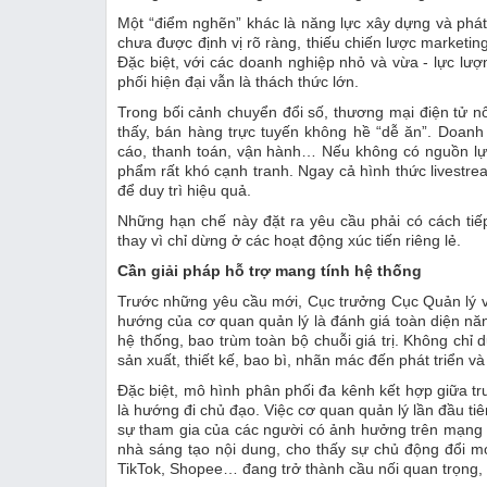
Một “điểm nghẽn” khác là năng lực xây dựng và phát
chưa được định vị rõ ràng, thiếu chiến lược marketin
Đặc biệt, với các doanh nghiệp nhỏ và vừa - lực lượ
phối hiện đại vẫn là thách thức lớn.
Trong bối cảnh chuyển đổi số, thương mại điện tử nổ
thấy, bán hàng trực tuyến không hề “dễ ăn”. Doanh
cáo, thanh toán, vận hành… Nếu không có nguồn lực
phẩm rất khó cạnh tranh. Ngay cả hình thức livestr
để duy trì hiệu quả.
Những hạn chế này đặt ra yêu cầu phải có cách tiếp 
thay vì chỉ dừng ở các hoạt động xúc tiến riêng lẻ.
Cần giải pháp hỗ trợ mang tính hệ thống
Trước những yêu cầu mới, Cục trưởng Cục Quản lý và 
hướng của cơ quan quản lý là đánh giá toàn diện năng
hệ thống, bao trùm toàn bộ chuỗi giá trị. Không chỉ 
sản xuất, thiết kế, bao bì, nhãn mác đến phát triển và
Đặc biệt, mô hình phân phối đa kênh kết hợp giữa tru
là hướng đi chủ đạo. Việc cơ quan quản lý lần đầu tiê
sự tham gia của các người có ảnh hưởng trên mạng x
nhà sáng tạo nội dung, cho thấy sự chủ động đổi mớ
TikTok, Shopee… đang trở thành cầu nối quan trọng, 