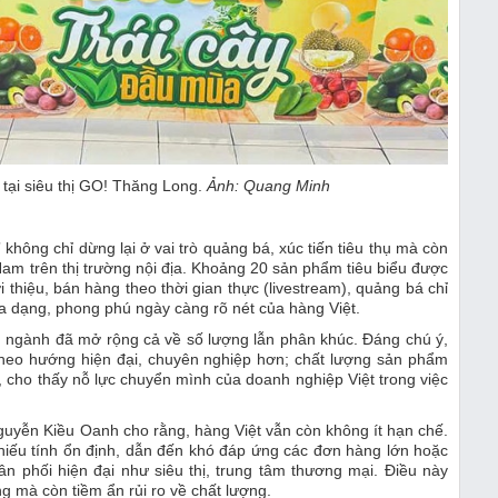
tại siêu thị GO! Thăng Long.
Ảnh: Quang Minh
không chỉ dừng lại ở vai trò quảng bá, xúc tiến tiêu thụ mà còn
am trên thị trường nội địa. Khoảng 20 sản phẩm tiêu biểu được
ới thiệu, bán hàng theo thời gian thực (livestream), quảng bá chỉ
đa dạng, phong phú ngày càng rõ nét của hàng Việt.
gành đã mở rộng cả về số lượng lẫn phân khúc. Đáng chú ý,
theo hướng hiện đại, chuyên nghiệp hơn; chất lượng sản phẩm
, cho thấy nỗ lực chuyển mình của doanh nghiệp Việt trong việc
yễn Kiều Oanh cho rằng, hàng Việt vẫn còn không ít hạn chế.
hiếu tính ổn định, dẫn đến khó đáp ứng các đơn hàng lớn hoặc
ân phối hiện đại như siêu thị, trung tâm thương mại. Điều này
 mà còn tiềm ẩn rủi ro về chất lượng.