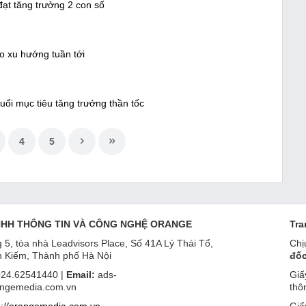
đạt tăng trưởng 2 con số
o xu hướng tuần tới
uổi mục tiêu tăng trưởng thần tốc
4
5
NHH THÔNG TIN VÀ CÔNG NGHỆ ORANGE
Tra
 5, tòa nhà Leadvisors Place, Số 41A Lý Thái Tổ,
Chị
 Kiếm, Thành phố Hà Nội
đốc
24.62541440 |
Email:
ads-
Giấ
ngemedia.com.vn
thô