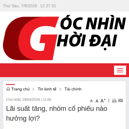
Thứ Sáu, 7/8/2026
12
:
27
:
32
Togg
navi
Trang chủ
Tin kinh tế
Tài chính
Chủ nhật, 19/04/2026
|
11:00
+
|
A
-
A
A
Lãi suất tăng, nhóm cổ phiếu nào
hưởng lợi?