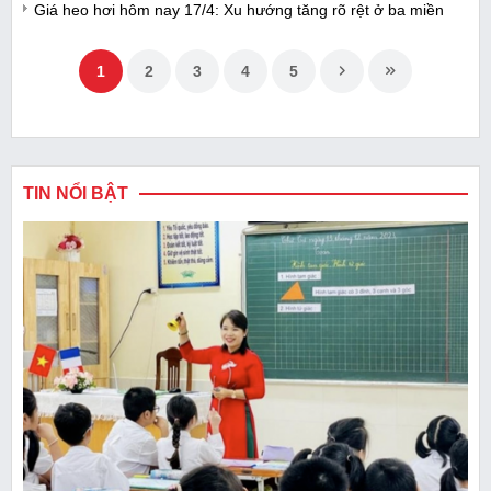
Giá heo hơi hôm nay 17/4: Xu hướng tăng rõ rệt ở ba miền
1
2
3
4
5
TIN NỔI BẬT