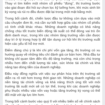
Thay vì tìm kiếm một nhóm cổ phiếu “đúng”, thị trường bước
vào giai đoạn đòi hỏi sự chọn lọc kỹ lưỡng hơn, khi mức sinh lời
kỳ vọng và rủi ro đều được đặt lại trong một mặt bằng mới.
Trong bối cảnh đó, chiến lược đầu tư không còn dựa vào một
câu chuyện đơn lẻ, mà cần sự kết hợp giữa các nhóm cổ phiếu
có tính chất khác nhau. Những doanh nghiệp có khả năng
chống chịu tốt trước biến động lãi suất có thể đóng vai trò ổn
định danh mục, trong khi các nhóm tăng trưởng vẫn cần được
duy trì ở tỷ trọng hợp lý để tận dụng cơ hội khi thị trường xuất
hiện các yếu tố hỗ trợ mới.
Điểm đáng chú ý là khi chi phí vốn gia tăng, thị trường có xu
hướng quay về những tiêu chí đánh giá cơ bản hơn. Nhà đầu tư
không chỉ quan tâm đến tốc độ tăng trưởng, mà còn chú trọng
nhiều hơn đến chất lượng tài sản, sức khỏe tài chính và khả
năng tạo dòng tiền của doanh nghiệp.
Điều này đồng nghĩa với việc sự phân hóa trên thị trường sẽ
diễn ra rõ nét hơn trong thời gian tới. Những doanh nghiệp có
nền tảng tài chính vững và khả năng thích ứng tốt với môi
trường lãi suất mới sẽ có lợi thế, trong khi các doanh nghiệp
phụ thuộc nhiều vào vốn vay hoặc tăng trưởng kỳ vọng có thể
đối mặt với áp lực lớn hơn.
Trong bối cảnh bước vào quý II với nhiều biến số về chính sách