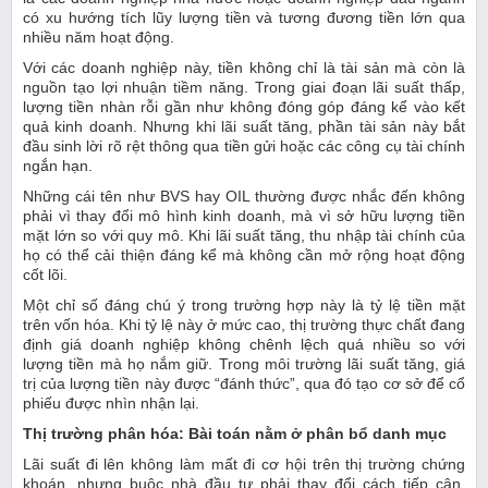
có xu hướng tích lũy lượng tiền và tương đương tiền lớn qua
nhiều năm hoạt động.
Với các doanh nghiệp này, tiền không chỉ là tài sản mà còn là
nguồn tạo lợi nhuận tiềm năng. Trong giai đoạn lãi suất thấp,
lượng tiền nhàn rỗi gần như không đóng góp đáng kể vào kết
quả kinh doanh. Nhưng khi lãi suất tăng, phần tài sản này bắt
đầu sinh lời rõ rệt thông qua tiền gửi hoặc các công cụ tài chính
ngắn hạn.
Những cái tên như BVS hay OIL thường được nhắc đến không
phải vì thay đổi mô hình kinh doanh, mà vì sở hữu lượng tiền
mặt lớn so với quy mô. Khi lãi suất tăng, thu nhập tài chính của
họ có thể cải thiện đáng kể mà không cần mở rộng hoạt động
cốt lõi.
Một chỉ số đáng chú ý trong trường hợp này là tỷ lệ tiền mặt
trên vốn hóa. Khi tỷ lệ này ở mức cao, thị trường thực chất đang
định giá doanh nghiệp không chênh lệch quá nhiều so với
lượng tiền mà họ nắm giữ. Trong môi trường lãi suất tăng, giá
trị của lượng tiền này được “đánh thức”, qua đó tạo cơ sở để cổ
phiếu được nhìn nhận lại.
Thị trường phân hóa: Bài toán nằm ở phân bổ danh mục
Lãi suất đi lên không làm mất đi cơ hội trên thị trường chứng
khoán, nhưng buộc nhà đầu tư phải thay đổi cách tiếp cận.