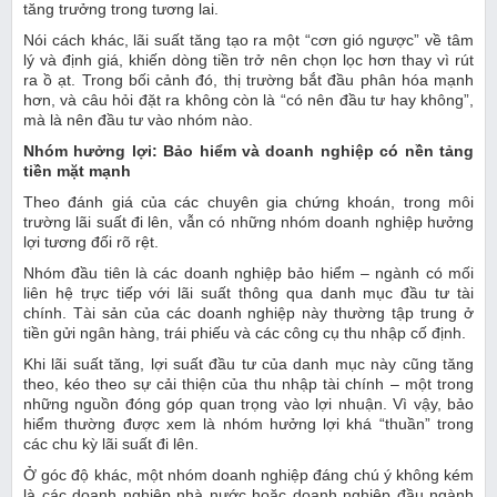
tăng trưởng trong tương lai.
Nói cách khác, lãi suất tăng tạo ra một “cơn gió ngược” về tâm
lý và định giá, khiến dòng tiền trở nên chọn lọc hơn thay vì rút
ra ồ ạt. Trong bối cảnh đó, thị trường bắt đầu phân hóa mạnh
hơn, và câu hỏi đặt ra không còn là “có nên đầu tư hay không”,
mà là nên đầu tư vào nhóm nào.
Nhóm hưởng lợi: Bảo hiểm và doanh nghiệp có nền tảng
tiền mặt mạnh
Theo đánh giá của các chuyên gia chứng khoán, trong môi
trường lãi suất đi lên, vẫn có những nhóm doanh nghiệp hưởng
lợi tương đối rõ rệt.
Nhóm đầu tiên là các doanh nghiệp bảo hiểm – ngành có mối
liên hệ trực tiếp với lãi suất thông qua danh mục đầu tư tài
chính. Tài sản của các doanh nghiệp này thường tập trung ở
tiền gửi ngân hàng, trái phiếu và các công cụ thu nhập cố định.
Khi lãi suất tăng, lợi suất đầu tư của danh mục này cũng tăng
theo, kéo theo sự cải thiện của thu nhập tài chính – một trong
những nguồn đóng góp quan trọng vào lợi nhuận. Vì vậy, bảo
hiểm thường được xem là nhóm hưởng lợi khá “thuần” trong
các chu kỳ lãi suất đi lên.
Ở góc độ khác, một nhóm doanh nghiệp đáng chú ý không kém
là các doanh nghiệp nhà nước hoặc doanh nghiệp đầu ngành