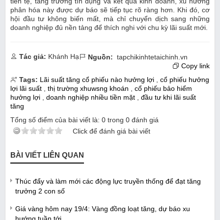
tiền tệ, tăng trưởng tín dụng và kết quả kinh doanh, xu hướng
phân hóa này được dự báo sẽ tiếp tục rõ ràng hơn. Khi đó, cơ
hội đầu tư không biến mất, mà chỉ chuyển dịch sang những
doanh nghiệp đủ nền tảng để thích nghi với chu kỳ lãi suất mới.
Tác giả:
Khánh Hạ
Nguồn:
tapchikinhtetaichinh.vn
Copy link
Tags:
Lãi suất tăng cổ phiếu nào hưởng lợi
,
cổ phiếu hưởng
lợi lãi suất
,
thị trường xhuwsng khoán
,
cổ phiếu bảo hiểm
hưởng lợi
,
doanh nghiệp nhiều tiền mặt
,
đầu tư khi lãi suất
tăng
Tổng số điểm của bài viết là:
0
trong
0
đánh giá
Click để đánh giá bài viết
BÀI VIẾT LIÊN QUAN
Thúc đẩy và làm mới các động lực truyền thống để đạt tăng
trưởng 2 con số
Giá vàng hôm nay 19/4: Vàng đồng loạt tăng, dự báo xu
hướng tuần tới