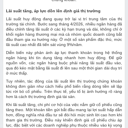
Lãi suất tăng, áp lực dồn lên định giá thị trường
Lãi suất huy động đang quay trở lại vị trí trung tâm của thị
trường tài chính. Bước sang tháng 4/2026, nhiều ngân hàng đã
điều chỉnh tăng lãi suất ở các kỳ hạn trung và dài, không chỉ ở
khối ngân hàng thương mại mà cả nhóm quốc doanh cũng bắt
đầu tham gia xu hướng này. Ở một số sản phẩm đặc thù, mức
lãi suất cao nhất đã tiến sát vùng 9%/năm.
Diễn biến này phản ánh áp lực thanh khoản trong hệ thống
ngân hàng khi tín dụng tăng nhanh hơn huy động. Để giữ
nguồn vốn, các ngân hàng buộc phải nâng lãi suất đầu vào,
qua đó kéo mặt bằng lãi suất đi lên sau một thời gian dài duy trì
ở mức thấp.
Tuy nhiên, tác động của lãi suất lên thị trường chứng khoán
không đơn giản như cách hiểu phổ biến rằng dòng tiền sẽ lập
tức rời bỏ cổ phiếu. Trên thực tế, yếu tố bị ảnh hưởng rõ ràng
hơn là cách thị trường định giá tài sản.
Khi lãi suất tăng, chi phí cơ hội của việc nắm giữ cổ phiếu cũng
tăng theo. Một khoản tiền gửi bắt đầu mang lại lợi suất hấp dẫn
hơn, đồng nghĩa nhà đầu tư sẽ đòi hỏi mức sinh lời cao hơn khi
tham gia thị trường. Điều này khiến định giá cổ phiếu chịu áp
lực, đặc biệt với các doanh nghiệp phụ thuộc nhiều vào kỳ vọng