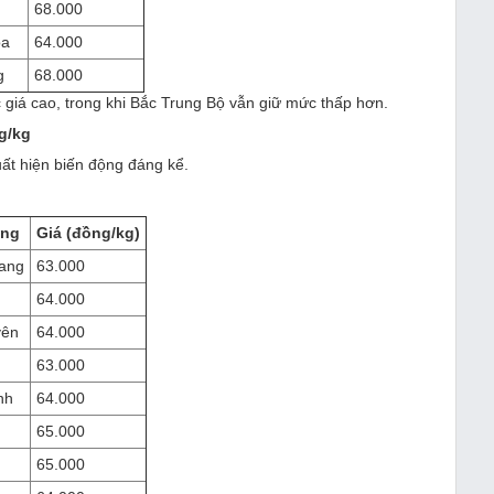
68.000
òa
64.000
g
68.000
 giá cao, trong khi Bắc Trung Bộ vẫn giữ mức thấp hơn.
g/kg
uất hiện biến động đáng kể.
ơng
Giá (đồng/kg)
ang
63.000
64.000
yên
64.000
63.000
nh
64.000
65.000
65.000