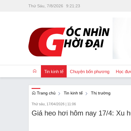
Thứ Sáu, 7/8/2026
9
:
21
:
25
Tin kinh tế
Chuyện bốn phương
Học đư
Trang chủ
Tin kinh tế
Thị trường
OCOP
Thứ sáu, 17/04/2026
|
11:06
Quốc tế
Giá heo hơi hôm nay 17/4: Xu h
Tài chính
Nhà đất