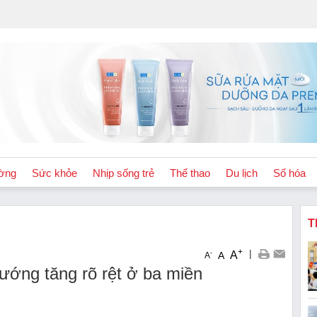
ờng
Sức khỏe
Nhịp sống trẻ
Thể thao
Du lịch
Số hóa
T
+
|
A
-
A
A
ướng tăng rõ rệt ở ba miền