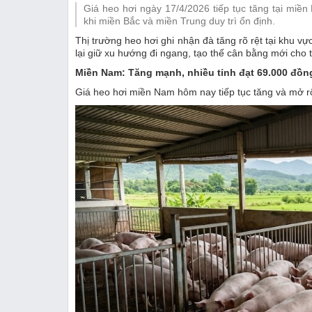
Giá heo hơi ngày 17/4/2026 tiếp tục tăng tại miề
Thị trường
khi miền Bắc và miền Trung duy trì ổn định.
Thị trường heo hơi ghi nhận đà tăng rõ rệt tại khu vự
Emagazine
lại giữ xu hướng đi ngang, tạo thế cân bằng mới cho t
Miền Nam: Tăng mạnh, nhiều tỉnh đạt 69.000 đồn
Giá heo hơi miền Nam hôm nay tiếp tục tăng và mở r