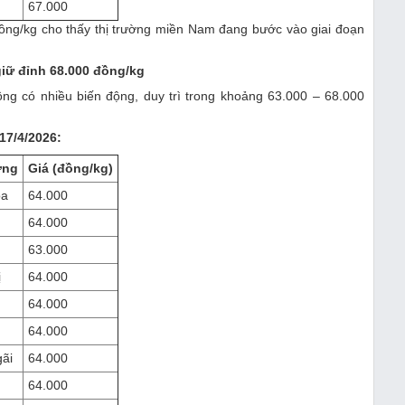
67.000
ồng/kg cho thấy thị trường miền Nam đang bước vào giai đoạn
iữ đỉnh 68.000 đồng/kg
g có nhiều biến động, duy trì trong khoảng 63.000 – 68.000
17/4/2026:
ơng
Giá (đồng/kg)
óa
64.000
64.000
63.000
ị
64.000
64.000
64.000
ãi
64.000
64.000