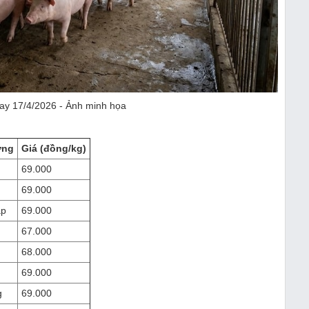
ay 17/4/2026 - Ảnh minh họa
ơng
Giá (đồng/kg)
69.000
69.000
áp
69.000
67.000
68.000
69.000
g
69.000