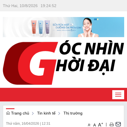
Thứ Hai, 10/8/2026
19
:
24
:
52
Togg
navi
Trang chủ
Tin kinh tế
Thị trường
Thứ năm, 16/04/2026
|
12:31
+
|
A
-
A
A