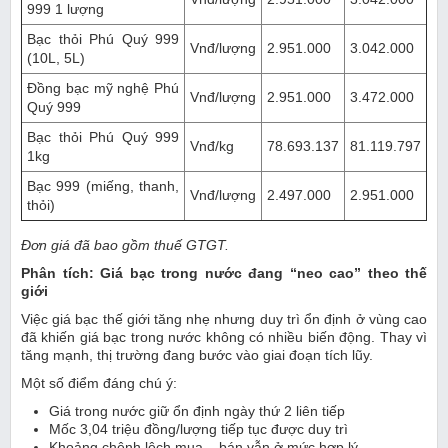
999 1 lượng
Bạc thỏi Phú Quý 999
Vnđ/lượng
2.951.000
3.042.000
(10L, 5L)
Đồng bạc mỹ nghệ Phú
Vnđ/lượng
2.951.000
3.472.000
Quý 999
Bạc thỏi Phú Quý 999
Vnđ/kg
78.693.137
81.119.797
1kg
Bạc 999 (miếng, thanh,
Vnđ/lượng
2.497.000
2.951.000
thỏi)
Đơn giá đã bao gồm thuế GTGT.
Phân tích: Giá bạc trong nước đang “neo cao” theo thế
giới
Việc giá bạc thế giới tăng nhẹ nhưng duy trì ổn định ở vùng cao
đã khiến giá bạc trong nước không có nhiều biến động. Thay vì
tăng mạnh, thị trường đang bước vào giai đoạn tích lũy.
Một số điểm đáng chú ý:
Giá trong nước giữ ổn định ngày thứ 2 liên tiếp
Mốc 3,04 triệu đồng/lượng tiếp tục được duy trì
Khoảng chênh lệch mua – bán vẫn ở mức hợp lý