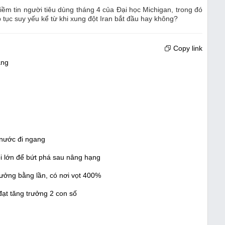
niềm tin người tiêu dùng tháng 4 của Đại học Michigan, trong đó
ếp tục suy yếu kể từ khi xung đột Iran bắt đầu hay không?
Copy link
àng
 nước đi ngang
i lớn để bứt phá sau nâng hạng
ưởng bằng lần, có nơi vọt 400%
đạt tăng trưởng 2 con số