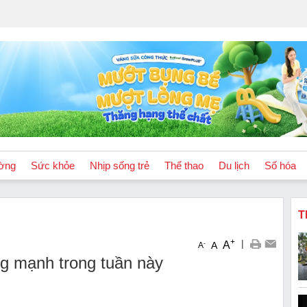
ờng
Sức khỏe
Nhịp sống trẻ
Thể thao
Du lịch
Số hóa
T
+
|
A
-
A
A
ng mạnh trong tuần này