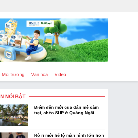
Môi trường
Văn hóa
Video
IN NỔI BẬT
Chính sách
Điểm đến mới của dân mê cắm
Podcast
trại, chèo SUP ở Quảng Ngãi
Rò rỉ mới hé lộ màn hình lớn hơn