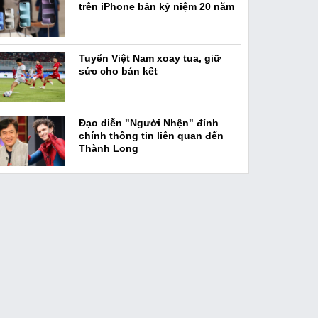
trên iPhone bản kỷ niệm 20 năm
Tuyển Việt Nam xoay tua, giữ
sức cho bán kết
Đạo diễn "Người Nhện" đính
chính thông tin liên quan đến
Thành Long