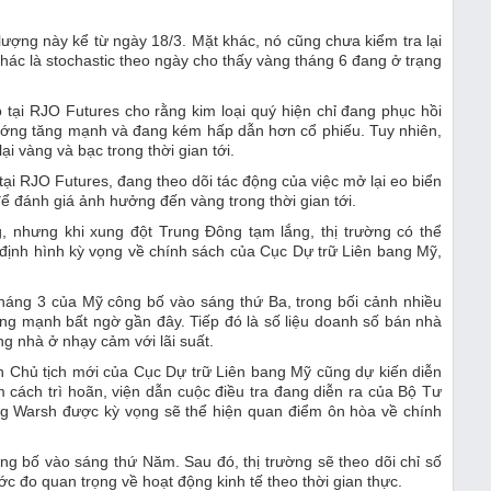
lượng này kể từ ngày 18/3. Mặt khác, nó cũng chưa kiểm tra lại
hác là stochastic theo ngày cho thấy vàng tháng 6 đang ở trạng
 tại RJO Futures cho rằng kim loại quý hiện chỉ đang phục hồi
 hướng tăng mạnh và đang kém hấp dẫn hơn cổ phiếu. Tuy nhiên,
lại vàng và bạc trong thời gian tới.
tại RJO Futures, đang theo dõi tác động của việc mở lại eo biển
 để đánh giá ảnh hưởng đến vàng trong thời gian tới.
g, nhưng khi xung đột Trung Đông tạm lắng, thị trường có thể
 định hình kỳ vọng về chính sách của Cục Dự trữ Liên bang Mỹ,
 tháng 3 của Mỹ công bố vào sáng thứ Ba, trong bối cảnh nhiều
ăng mạnh bất ngờ gần đây. Tiếp đó là số liệu doanh số bán nhà
ng nhà ở nhạy cảm với lãi suất.
h Chủ tịch mới của Cục Dự trữ Liên bang Mỹ cũng dự kiến diễn
 cách trì hoãn, viện dẫn cuộc điều tra đang diễn ra của Bộ Tư
ng Warsh được kỳ vọng sẽ thể hiện quan điểm ôn hòa về chính
ng bố vào sáng thứ Năm. Sau đó, thị trường sẽ theo dõi chỉ số
c đo quan trọng về hoạt động kinh tế theo thời gian thực.