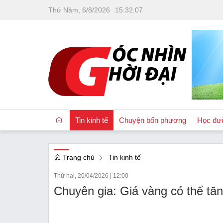
Thứ Năm, 6/8/2026
15
:
32
:
08
Tin kinh tế
Chuyện bốn phương
Học đư
Trang chủ
Tin kinh tế
OCOP
Thứ hai, 20/04/2026
|
12:00
Quốc tế
Chuyên gia: Giá vàng có thể tă
Tài chính
Nhà đất