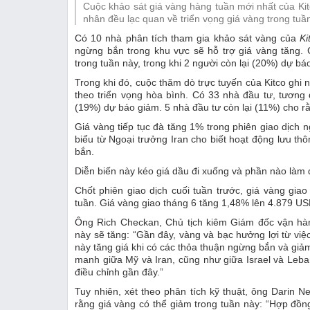
Cuộc khảo sát giá vàng hàng tuần mới nhất của Kit
Thị trường
nhân đều lạc quan về triển vọng giá vàng trong tuầ
Có 10 nhà phân tích tham gia khảo sát vàng của
Ki
Emagazine
ngừng bắn trong khu vực sẽ hỗ trợ giá vàng tăng.
trong tuần này, trong khi 2 người còn lại (20%) dự bá
Trong khi đó, cuộc thăm dò trực tuyến của Kitco ghi 
theo triển vọng hòa bình. Có 33 nhà đầu tư, tương
(19%) dự báo giảm. 5 nhà đầu tư còn lại (11%) cho rằ
Giá vàng tiếp tục đà tăng 1% trong phiên giao dịch 
biểu từ Ngoại trưởng Iran cho biết hoạt động lưu th
bắn.
Diễn biến này kéo giá dầu đi xuống và phần nào làm d
Chốt phiên giao dịch cuối tuần trước, giá vàng gi
tuần. Giá vàng giao tháng 6 tăng 1,48% lên 4.879 U
Ông Rich Checkan, Chủ tịch kiêm Giám đốc vận hành
này sẽ tăng: “Gần đây, vàng và bạc hưởng lợi từ việc
này tăng giá khi có các thỏa thuận ngừng bắn và gi
manh giữa Mỹ và Iran, cũng như giữa Israel và Leban
điều chỉnh gần đây.”
Tuy nhiên, xét theo phân tích kỹ thuật, ông Darin N
rằng giá vàng có thể giảm trong tuần này: “Hợp đồ