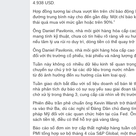
4.938 USD.
Hợp đồng tương lai chưa vượt lên trên chỉ báo động 
đường trung bình này cho đến gần đây. Một chỉ báo k
thái quá mua với mức gần hoặc trên 90%.”
Ông Daniel Pavilonis, nhà môi giới hàng hóa cấp cao
mang tính kỹ thuật, chưa có tín hiệu rõ ràng về xu
nếu tâm lý ưa rủi ro duy trì, dòng tiền có thể quay trở 
Ông Daniel Pavilonis, nhà môi giới hàng hóa cấp cao 
đối với thị trường cổ phiếu, trái phiếu và năng lượng
Tuần này không có nhiều dữ liệu kinh tế quan trọn
chuyển sự chú ý trở lại các dữ liệu trong nước nhằm
từ đó ảnh hưởng đến xu hướng của kim loại quý.
Tuần giao dịch bắt đầu với số liệu doanh số bán lẻ
nhà phân tích dự báo có sự suy yếu sau giai đoạn t
chờ xử lý trong tháng 3, cung cấp cái nhìn về thị trườ
Phiên điều trần phê chuẩn ông Kevin Warsh trở thàn
ra vào thứ Ba, dù các nghị sĩ Đảng Dân chủ đang tìm
pháp Mỹ đối với các quan chức hiện tại của Fed. Ô
sách tiền tệ, điều có thể hỗ trợ giá vàng tăng.
Báo cáo số đơn xin trợ cấp thất nghiệp hàng tuần cô
PMI tổng hợp sơ bộ tháng 4 của S&P Global, một thướ