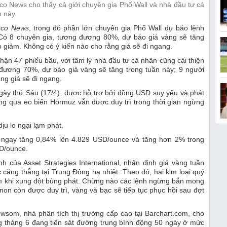
co News cho thấy cả giới chuyên gia Phố Wall và nhà đầu tư cá
n này.
tco News
, trong đó phần lớn chuyên gia Phố Wall dự báo lệnh
 Có 8 chuyên gia, tương đương 80%, dự báo giá vàng sẽ tăng
o giảm. Không có ý kiến nào cho rằng giá sẽ đi ngang.
nhận 47 phiếu bầu, với tâm lý nhà đầu tư cá nhân cũng cải thiện
 đương 70%, dự báo giá vàng sẽ tăng trong tuần này; 9 người
ng giá sẽ đi ngang.
ngày thứ Sáu (17/4), được hỗ trợ bởi đồng USD suy yếu và phát
ông qua eo biển Hormuz vẫn được duy trì trong thời gian ngừng
ịu lo ngại lạm phát.
ao ngay tăng 0,84% lên 4.829 USD/ounce và tăng hơn 2% trong
SD/ounce.
 của Asset Strategies International, nhận định giá vàng tuần
 căng thẳng tại Trung Đông hạ nhiệt. Theo đó, hai kim loại quý
ảm khi xung đột bùng phát. Chừng nào các lệnh ngừng bắn mong
on còn được duy trì, vàng và bạc sẽ tiếp tục phục hồi sau đợt
ewsom, nhà phân tích thị trường cấp cao tại Barchart.com, cho
ng tháng 6 đang tiến sát đường trung bình động 50 ngày ở mức