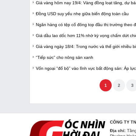
Giá vàng hôm nay 19/4: Vàng đồng loạt tăng, dự bá
Đồng USD suy yếu nhẹ giữa biến động toàn cầu
Ngân hàng có tệp cổ đông top đầu thị trường theo đ
Giá dầu lao dốc hơn 11% nhờ kỳ vọng chấm dứt chiế
Giá vàng ngày 18/4: Trong nước và thế giới nhiều b
“Tiếp sức” cho nông sản xanh
Vốn ngoại “đổ bộ” vào lĩnh vực bất động sản: Áp lự
1
2
3
CÔNG TY T
Địa chỉ:
Tầng