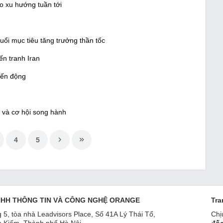
o xu hướng tuần tới
uổi mục tiêu tăng trưởng thần tốc
n tranh Iran
iến động
c và cơ hội song hành
4
5
NHH THÔNG TIN VÀ CÔNG NGHỆ ORANGE
Tra
 5, tòa nhà Leadvisors Place, Số 41A Lý Thái Tổ,
Chị