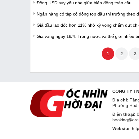
Đồng USD suy yếu nhẹ giữa biến động toàn cầu
Ngân hàng có tệp cổ đông top đầu thị trường theo đ
Giá dầu lao dốc hơn 11% nhờ kỳ vọng chấm dứt chiế
Giá vàng ngày 18/4: Trong nước và thế giới nhiều b
1
2
3
CÔNG TY T
Địa chỉ:
Tầng
Phường Hoàn
Điện thoại:
0
booking@ora
Website
:
htt