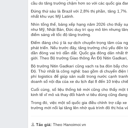
cầu do tăng trưởng chậm hơn so với các quốc gia đan
Đứng thứ sáu là Brazil với 2,8% thị phần, tăng 1,7%.
nhất khu vực Mỹ Latinh.
Nhìn tổng thể, bảng xếp hạng năm 2026 cho thấy sự 
như Mỹ, Nhật Bản, Đức duy trì quy mô lớn nhưng tăng 
điểm sáng về tốc độ tăng trưởng.
Điểm đáng chú ý là sự dịch chuyển trọng tâm của ng
phát triển. Nếu trước đây, tăng trưởng chủ yếu đến từ
dần đóng vai trò dẫn dắt. Quốc gia đông dân nhất thế
giới. Theo Bộ trưởng Giao thông Ấn Độ Nitin Gadkari,
Bộ trưởng Nitin Gadkari cũng vạch ra ba đòn bẩy cho
Độ. Thứ nhất là công nghệ: bao gồm di chuyển điện hó
phí logistics để giúp sản xuất trong nước cạnh tran
doanh số nội địa của xe du lịch đạt 8 đến 10 triệu c
Cuối cùng, số liệu thống kê mới cũng cho thấy một t
kinh tế vĩ mô và thay đổi hành vi tiêu dùng cũng đang 
Trong đó, việc một số quốc gia điều chỉnh trợ cấp xe 
trường mới nổi lại tăng lên nhờ quá trình đô thị hóa v
Tác giả:
Theo Hanoimoi.vn