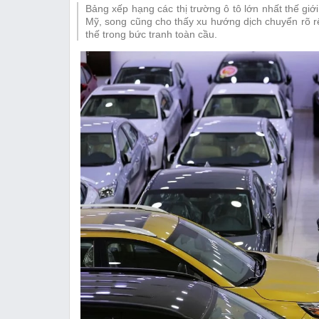
Bảng xếp hạng các thị trường ô tô lớn nhất thế gi
Thị trường
Mỹ, song cũng cho thấy xu hướng dịch chuyển rõ rệt 
thế trong bức tranh toàn cầu.
Emagazine