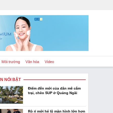
Môi trường
Văn hóa
Video
IN NỔI BẬT
Chính sách
Điểm đến mới của dân mê cắm
Podcast
trại, chèo SUP ở Quảng Ngãi
Rò rỉ mới hé lộ màn hình lớn hơn