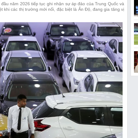
ới đầu năm 2026 tiếp tục ghi nhận sự áp đảo của Trung Quốc và
khi các thị trường mới nổi, đặc biệt là Ấn Độ, đang gia tăng vị