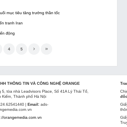
uổi mục tiêu tăng trưởng thần tốc
n tranh Iran
iến động
4
5
NHH THÔNG TIN VÀ CÔNG NGHỆ ORANGE
Tra
 5, tòa nhà Leadvisors Place, Số 41A Lý Thái Tổ,
Chị
 Kiếm, Thành phố Hà Nội
đốc
24.62541440 |
Email:
ads-
Giấ
ngemedia.com.vn
thô
p://orangemedia.com.vn
Giấ
Tru