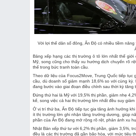
Với lợi thế dân số đông, Ấn Độ có nhiều tiềm năng tr
Bảng xếp hạng các thị trường ô tô lớn nhất thế giớ
Mỹ, song cũng cho thấy xu hướng dịch chuyển rõ rệt k
thế trong bức tranh toàn cầu.
Theo dữ liệu của Focus2Move, Trung Quốc tiếp tục giữ 
cầu, dù doanh số giảm mạnh 18,6% so với cùng kỳ. Đ
đang bước vào giai đoạn điều chỉnh sau thời kỳ tăng 
Đứng thứ hai là Mỹ với 19,5% thị phần, giảm nhẹ 4,
kể, song việc cả hai thị trường lớn nhất đều suy giả
Ở vị trí thứ ba, Ấn Độ tiếp tục gia tăng ảnh hưởng kh
ít thị trường lớn ghi nhận tăng trưởng dương, giúp n
phần của Ấn Độ đang mở rộng rõ rệt, phản ánh xu hư
Nhật Bản xếp thứ tư với 6,2% thị phần, giảm 3,5%, t
đều là các thị trường đã gần bão hòa, với mức tiêu t