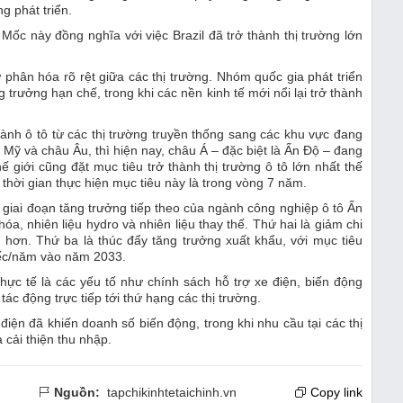
g phát triển.
 Mốc này đồng nghĩa với việc Brazil đã trở thành thị trường lớn
phân hóa rõ rệt giữa các thị trường. Nhóm quốc gia phát triển
trưởng hạn chế, trong khi các nền kinh tế mới nổi lại trở thành
ành ô tô từ các thị trường truyền thống sang các khu vực đang
 Mỹ và châu Âu, thì hiện nay, châu Á – đặc biệt là Ấn Độ – đang
 giới cũng đặt mục tiêu trở thành thị trường ô tô lớn nhất thế
 thời gian thực hiện mục tiêu này là trong vòng 7 năm.
 giai đoạn tăng trưởng tiếp theo của ngành công nghiệp ô tô Ấn
a, nhiên liệu hydro và nhiên liệu thay thế. Thứ hai là giảm chi
h hơn. Thứ ba là thúc đẩy tăng trưởng xuất khẩu, với mục tiêu
hiếc/năm vào năm 2033.
hực tế là các yếu tố như chính sách hỗ trợ xe điện, biến động
tác động trực tiếp tới thứ hạng các thị trường.
điện đã khiến doanh số biến động, trong khi nhu cầu tại các thị
à cải thiện thu nhập.
Nguồn:
tapchikinhtetaichinh.vn
Copy link