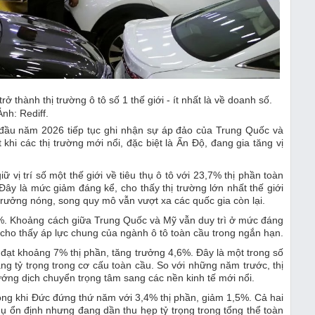
ở thành thị trường ô tô số 1 thế giới - ít nhất là về doanh số.
Ảnh: Rediff.
i đầu năm 2026 tiếp tục ghi nhận sự áp đảo của Trung Quốc và
hi các thị trường mới nổi, đặc biệt là Ấn Độ, đang gia tăng vị
vị trí số một thế giới về tiêu thụ ô tô với 23,7% thị phần toàn
ây là mức giảm đáng kể, cho thấy thị trường lớn nhất thế giới
trưởng nóng, song quy mô vẫn vượt xa các quốc gia còn lại.
2%. Khoảng cách giữa Trung Quốc và Mỹ vẫn duy trì ở mức đáng
m cho thấy áp lực chung của ngành ô tô toàn cầu trong ngắn hạn.
i đạt khoảng 7% thị phần, tăng trưởng 4,6%. Đây là một trong số
âng tỷ trọng trong cơ cấu toàn cầu. So với những năm trước, thị
ớng dịch chuyển trọng tâm sang các nền kinh tế mới nổi.
rong khi Đức đứng thứ năm với 3,4% thị phần, giảm 1,5%. Cả hai
hụ ổn định nhưng đang dần thu hẹp tỷ trọng trong tổng thể toàn