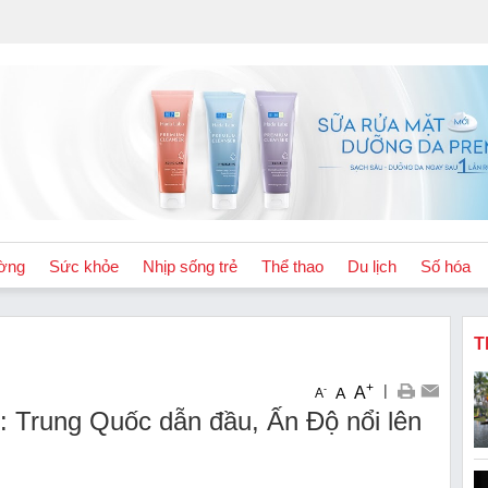
ờng
Sức khỏe
Nhịp sống trẻ
Thể thao
Du lịch
Số hóa
T
+
|
A
-
A
A
ới: Trung Quốc dẫn đầu, Ấn Độ nổi lên