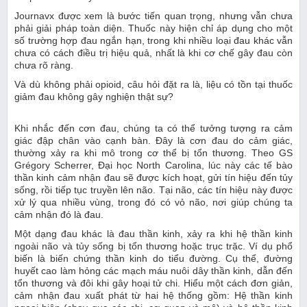
Journavx được xem là bước tiến quan trọng, nhưng vẫn chưa
phải giải pháp toàn diện. Thuốc này hiện chỉ áp dụng cho một
số trường hợp đau ngắn hạn, trong khi nhiều loại đau khác vẫn
chưa có cách điều trị hiệu quả, nhất là khi cơ chế gây đau còn
chưa rõ ràng.
Và dù không phải opioid, câu hỏi đặt ra là, liệu có tồn tại thuốc
giảm đau không gây nghiện thật sự?
Khi nhắc đến cơn đau, chúng ta có thể tưởng tượng ra cảm
giác đập chân vào cạnh bàn. Đây là cơn đau do cảm giác,
thường xảy ra khi mô trong cơ thể bị tổn thương. Theo GS
Grégory Scherrer, Đại học North Carolina, lúc này các tế bào
thần kinh cảm nhận đau sẽ được kích hoạt, gửi tín hiệu đến tủy
sống, rồi tiếp tục truyền lên não. Tại não, các tín hiệu này được
xử lý qua nhiều vùng, trong đó có vỏ não, nơi giúp chúng ta
cảm nhận đó là đau.
Một dạng đau khác là đau thần kinh, xảy ra khi hệ thần kinh
ngoài não và tủy sống bị tổn thương hoặc trục trặc. Ví dụ phổ
biến là biến chứng thần kinh do tiểu đường. Cụ thể, đường
huyết cao làm hỏng các mạch máu nuôi dây thần kinh, dẫn đến
tổn thương và đôi khi gây hoại tử chi. Hiểu một cách đơn giản,
cảm nhận đau xuất phát từ hai hệ thống gồm: Hệ thần kinh