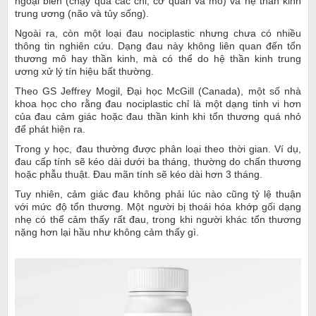
ngoại biên (chạy qua các chi, cơ quan và mô) và hệ thần kinh
trung ương (não và tủy sống).
Ngoài ra, còn một loại đau nociplastic nhưng chưa có nhiều
thông tin nghiên cứu. Dạng đau này không liên quan đến tổn
thương mô hay thần kinh, mà có thể do hệ thần kinh trung
ương xử lý tín hiệu bất thường.
Theo GS Jeffrey Mogil, Đại học McGill (Canada), một số nhà
khoa học cho rằng đau nociplastic chỉ là một dạng tinh vi hơn
của đau cảm giác hoặc đau thần kinh khi tổn thương quá nhỏ
để phát hiện ra.
Trong y học, đau thường được phân loại theo thời gian. Ví dụ,
đau cấp tính sẽ kéo dài dưới ba tháng, thường do chấn thương
hoặc phẫu thuật. Đau mãn tính sẽ kéo dài hơn 3 tháng.
Tuy nhiên, cảm giác đau không phải lúc nào cũng tỷ lệ thuận
với mức độ tổn thương. Một người bị thoái hóa khớp gối dạng
nhẹ có thể cảm thấy rất đau, trong khi người khác tổn thương
nặng hơn lại hầu như không cảm thấy gì.