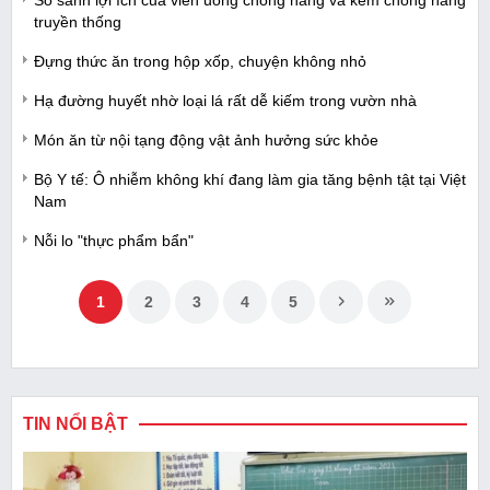
So sánh lợi ích của viên uống chống nắng và kem chống nắng
truyền thống
Đựng thức ăn trong hộp xốp, chuyện không nhỏ
Hạ đường huyết nhờ loại lá rất dễ kiếm trong vườn nhà
Món ăn từ nội tạng động vật ảnh hưởng sức khỏe
Bộ Y tế: Ô nhiễm không khí đang làm gia tăng bệnh tật tại Việt
Nam
Nỗi lo "thực phẩm bẩn"
1
2
3
4
5
TIN NỔI BẬT