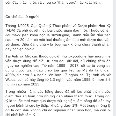
còn đầy thách thức và chưa có “thần dược” nào xuất hiện.
Cơ chế đau ở người
Tháng 1/2025, Cục Quản lý Thực phẩm và Dược phẩm Hoa Kỳ
(FDA) đã phê duyệt một loại thuốc giảm đau mới. Thuốc có tên
Journavx (tên khoa học là suzetrigine), đánh dấu lần đầu tiên
sau hơn 20 năm có một loại thuốc giảm đau mới được đưa vào
sử dụng. Điều đáng chú ý là Journavx không chứa thành phần
gây nghiện opioid.
Tại Anh và Mỹ, các thuốc opioid như oxycodone hay morphine
vẫn được dùng để điều trị cơn đau dữ dội, dù chúng tiềm ẩn
nguy cơ nghiện cao. Từ năm 1999 – 2017, số ca tử vong do
dùng thuốc giảm đau theo toa quá liều tại Mỹ đã tăng gần
400%, từ hơn 3,4 nghìn lên hơn 17 nghìn ca. Tại Anh và xứ
Wales, con số này tăng từ 1,3 nghìn vào năm 1999 lên hơn 2,5
nghìn vào năm 2023.
Trong nhiều năm, các hãng dược đã nỗ lực phát triển thuốc
giảm đau an toàn hơn nhưng gặp nhiều thách thức. Trong đó,
tỷ lệ thuốc mới vượt qua được thử nghiệm lâm sàng để đến tay
người bệnh là cực kỳ thấp, khoảng dưới 1%. Một trong những lý
do là cơn đau không chỉ do nguyên nhân sinh học, mà còn bị
chi phối bởi tâm lý.