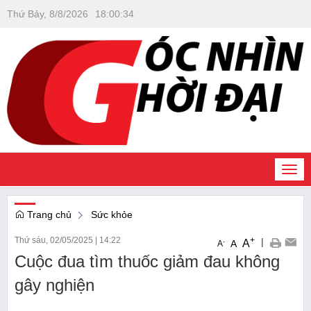
Thứ Bảy, 8/8/2026
18
:
00
:
35
Togg
navi
Trang chủ
Sức khỏe
Thứ sáu, 02/05/2025
|
14:22
+
|
A
-
A
A
Cuộc đua tìm thuốc giảm đau không
gây nghiện