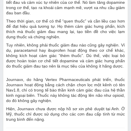
tiết đau và cảm xúc tự nhiên của cơ thể. Nó làm tăng dopamine
trong cơ thể, tạo ra khoái cảm mạnh mẽ, vượt xa nhu cầu giảm
đau ban đầu.
Theo thời gian, cơ thể có thể “quen thuốc” và cần liều cao hơn
để đạt hiệu quả tương tự. Họ thèm cảm giác hưng phấn, kích
thích mà thuốc giảm đau mang lại, tạo tiền đề cho việc lạm
dụng thuốc và chứng nghiện.
Tuy nhiên, không phải thuốc giảm đau nào cũng gây nghiện. Ví
dụ, paracetamol hay ibuprofen hoạt động theo cơ chế khác,
không kích hoạt cảm giác “thèm thuốc”. Dù thế, việc loại bỏ
được hoàn toàn cơ chế tiết dopamine và cảm giác hưng phấn
do thuốc giảm đau tạo nên là mục tiêu của không ít hãng dược.
Journavx, do hãng Vertex Pharmaceuticals phát triển, thuốc
Journavx hoạt động bằng cách chặn chọn lọc một kênh có tên
Nav1.8, chỉ có trong tế bào thần kinh cảm giác đau của hệ thần
kinh ngoại biên. Thuốc này không tác động lên não như opioid,
do đó không gây nghiện.
Hiện, Journavx chưa được nộp hồ sơ xin phê duyệt tại Anh. Ở
Mỹ, thuốc chỉ được sử dụng cho các cơn đau cấp tính từ mức
trung bình đến nặng.