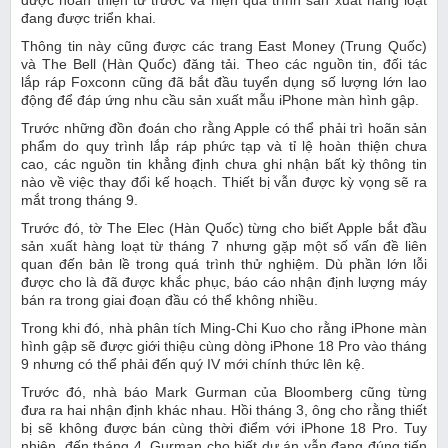
được hoàn thiện từ trước và hiện quá trình sản xuất hàng loạt
đang được triển khai.
Thông tin này cũng được các trang East Money (Trung Quốc)
và The Bell (Hàn Quốc) đăng tải. Theo các nguồn tin, đối tác
lắp ráp Foxconn cũng đã bắt đầu tuyển dụng số lượng lớn lao
động để đáp ứng nhu cầu sản xuất mẫu iPhone màn hình gập.
Trước những đồn đoán cho rằng Apple có thể phải trì hoãn sản
phẩm do quy trình lắp ráp phức tạp và tỉ lệ hoàn thiện chưa
cao, các nguồn tin khẳng định chưa ghi nhận bất kỳ thông tin
nào về việc thay đổi kế hoạch. Thiết bị vẫn được kỳ vọng sẽ ra
mắt trong tháng 9.
Trước đó, tờ The Elec (Hàn Quốc) từng cho biết Apple bắt đầu
sản xuất hàng loạt từ tháng 7 nhưng gặp một số vấn đề liên
quan đến bản lề trong quá trình thử nghiệm. Dù phần lớn lỗi
được cho là đã được khắc phục, báo cáo nhận định lượng máy
bán ra trong giai đoạn đầu có thể không nhiều.
Trong khi đó, nhà phân tích Ming-Chi Kuo cho rằng iPhone màn
hình gập sẽ được giới thiệu cùng dòng iPhone 18 Pro vào tháng
9 nhưng có thể phải đến quý IV mới chính thức lên kệ.
Trước đó, nhà báo Mark Gurman của Bloomberg cũng từng
đưa ra hai nhận định khác nhau. Hồi tháng 3, ông cho rằng thiết
bị sẽ không được bán cùng thời điểm với iPhone 18 Pro. Tuy
nhiên, đến tháng 4, Gurman cho biết dự án vẫn đang đúng tiến