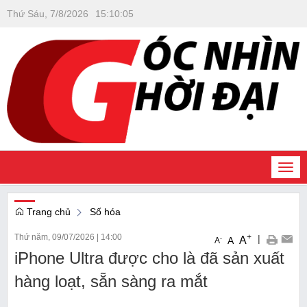
Thứ Sáu, 7/8/2026
15
:
10
:
05
Togg
navi
Trang chủ
Số hóa
Thứ năm, 09/07/2026
|
14:00
+
|
A
-
A
A
iPhone Ultra được cho là đã sản xuất
hàng loạt, sẵn sàng ra mắt