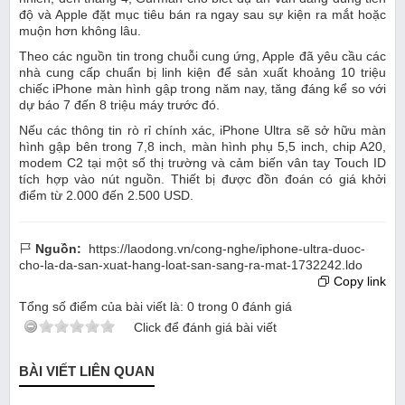
độ và Apple đặt mục tiêu bán ra ngay sau sự kiện ra mắt hoặc
muộn hơn không lâu.
Theo các nguồn tin trong chuỗi cung ứng, Apple đã yêu cầu các
nhà cung cấp chuẩn bị linh kiện để sản xuất khoảng 10 triệu
chiếc iPhone màn hình gập trong năm nay, tăng đáng kể so với
dự báo 7 đến 8 triệu máy trước đó.
Nếu các thông tin rò rỉ chính xác, iPhone Ultra sẽ sở hữu màn
hình gập bên trong 7,8 inch, màn hình phụ 5,5 inch, chip A20,
modem C2 tại một số thị trường và cảm biến vân tay Touch ID
tích hợp vào nút nguồn. Thiết bị được đồn đoán có giá khởi
điểm từ 2.000 đến 2.500 USD.
Nguồn:
https://laodong.vn/cong-nghe/iphone-ultra-duoc-
cho-la-da-san-xuat-hang-loat-san-sang-ra-mat-1732242.ldo
Copy link
Tổng số điểm của bài viết là:
0
trong
0
đánh giá
Click để đánh giá bài viết
BÀI VIẾT LIÊN QUAN