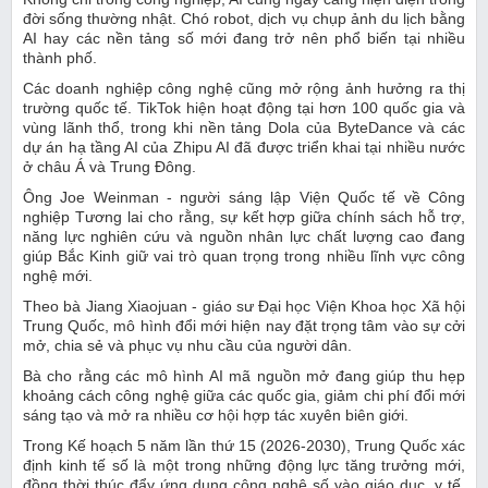
đời sống thường nhật. Chó robot, dịch vụ chụp ảnh du lịch bằng
AI hay các nền tảng số mới đang trở nên phổ biến tại nhiều
thành phố.
Các doanh nghiệp công nghệ cũng mở rộng ảnh hưởng ra thị
trường quốc tế. TikTok hiện hoạt động tại hơn 100 quốc gia và
vùng lãnh thổ, trong khi nền tảng Dola của ByteDance và các
dự án hạ tầng AI của Zhipu AI đã được triển khai tại nhiều nước
ở châu Á và Trung Đông.
Ông Joe Weinman - người sáng lập Viện Quốc tế về Công
nghiệp Tương lai cho rằng, sự kết hợp giữa chính sách hỗ trợ,
năng lực nghiên cứu và nguồn nhân lực chất lượng cao đang
giúp Bắc Kinh giữ vai trò quan trọng trong nhiều lĩnh vực công
nghệ mới.
Theo bà Jiang Xiaojuan - giáo sư Đại học Viện Khoa học Xã hội
Trung Quốc, mô hình đổi mới hiện nay đặt trọng tâm vào sự cởi
mở, chia sẻ và phục vụ nhu cầu của người dân.
Bà cho rằng các mô hình AI mã nguồn mở đang giúp thu hẹp
khoảng cách công nghệ giữa các quốc gia, giảm chi phí đổi mới
sáng tạo và mở ra nhiều cơ hội hợp tác xuyên biên giới.
Trong Kế hoạch 5 năm lần thứ 15 (2026-2030), Trung Quốc xác
định kinh tế số là một trong những động lực tăng trưởng mới,
đồng thời thúc đẩy ứng dụng công nghệ số vào giáo dục, y tế,