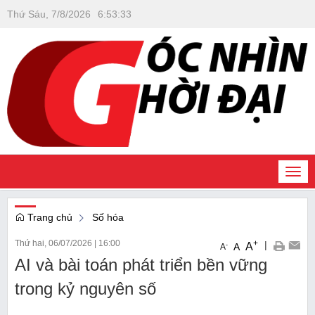
Thứ Sáu, 7/8/2026
6
:
53
:
33
Togg
navi
Trang chủ
Số hóa
Thứ hai, 06/07/2026
|
16:00
+
|
A
-
A
A
AI và bài toán phát triển bền vững
trong kỷ nguyên số