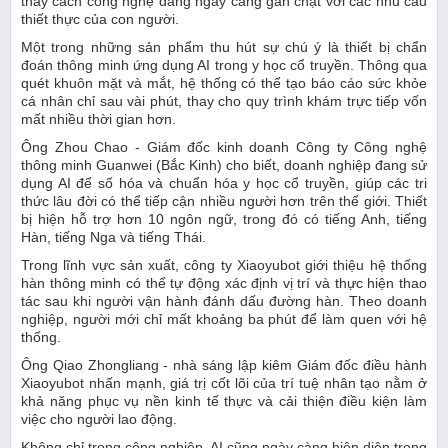
thấy cách công nghệ đang ngày càng gắn chặt với các nhu cầu
thiết thực của con người.
Một trong những sản phẩm thu hút sự chú ý là thiết bị chẩn
đoán thông minh ứng dụng AI trong y học cổ truyền. Thông qua
quét khuôn mặt và mắt, hệ thống có thể tạo báo cáo sức khỏe
cá nhân chỉ sau vài phút, thay cho quy trình khám trực tiếp vốn
mất nhiều thời gian hơn.
Ông Zhou Chao - Giám đốc kinh doanh Công ty Công nghệ
thông minh Guanwei (Bắc Kinh) cho biết, doanh nghiệp đang sử
dụng AI để số hóa và chuẩn hóa y học cổ truyền, giúp các tri
thức lâu đời có thể tiếp cận nhiều người hơn trên thế giới. Thiết
bị hiện hỗ trợ hơn 10 ngôn ngữ, trong đó có tiếng Anh, tiếng
Hàn, tiếng Nga và tiếng Thái.
Trong lĩnh vực sản xuất, công ty Xiaoyubot giới thiệu hệ thống
hàn thông minh có thể tự động xác định vị trí và thực hiện thao
tác sau khi người vận hành đánh dấu đường hàn. Theo doanh
nghiệp, người mới chỉ mất khoảng ba phút để làm quen với hệ
thống.
Ông Qiao Zhongliang - nhà sáng lập kiêm Giám đốc điều hành
Xiaoyubot nhấn mạnh, giá trị cốt lõi của trí tuệ nhân tạo nằm ở
khả năng phục vụ nền kinh tế thực và cải thiện điều kiện làm
việc cho người lao động.
Không chỉ trong công nghiệp, AI cũng ngày càng hiện diện trong