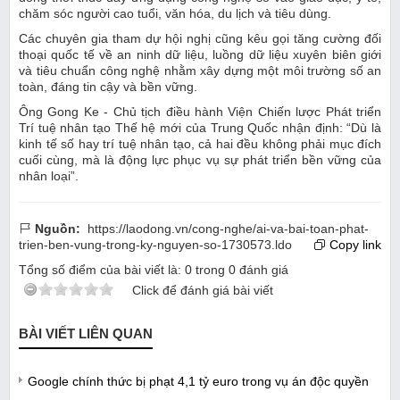
chăm sóc người cao tuổi, văn hóa, du lịch và tiêu dùng.
Các chuyên gia tham dự hội nghị cũng kêu gọi tăng cường đối
thoại quốc tế về an ninh dữ liệu, luồng dữ liệu xuyên biên giới
và tiêu chuẩn công nghệ nhằm xây dựng một môi trường số an
toàn, đáng tin cậy và bền vững.
Ông Gong Ke - Chủ tịch điều hành Viện Chiến lược Phát triển
Trí tuệ nhân tạo Thế hệ mới của Trung Quốc nhận định: “Dù là
kinh tế số hay trí tuệ nhân tạo, cả hai đều không phải mục đích
cuối cùng, mà là động lực phục vụ sự phát triển bền vững của
nhân loại”.
Nguồn:
https://laodong.vn/cong-nghe/ai-va-bai-toan-phat-
trien-ben-vung-trong-ky-nguyen-so-1730573.ldo
Copy link
Tổng số điểm của bài viết là:
0
trong
0
đánh giá
Click để đánh giá bài viết
BÀI VIẾT LIÊN QUAN
Google chính thức bị phạt 4,1 tỷ euro trong vụ án độc quyền