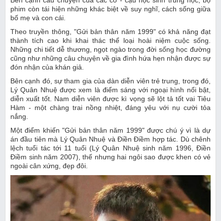
phim còn tái hiện những khác biệt về suy nghĩ, cách sống giữa
bố mẹ và con cái.
Theo truyền thông, "Gửi bản thân năm 1999" có khả năng đạt
thành tích cao khi khai thác thể loại hoài niệm cuộc sống.
Những chi tiết dễ thương, ngọt ngào trong đời sống học đường
cũng như những câu chuyện về gia đình hứa hẹn nhận được sự
đón nhận của khán giả.
Bên cạnh đó, sự tham gia của dàn diễn viên trẻ trung, trong đó,
Lý Quân Nhuệ được xem là điểm sáng với ngoại hình nổi bật,
diễn xuất tốt. Nam diễn viên được kì vọng sẽ lột tả tốt vai Tiêu
Hàm - một chàng trai nồng nhiệt, đáng yêu với nụ cười tỏa
nắng.
Một điểm khiến "Gửi bản thân năm 1999" được chú ý vì là dự
án đầu tiên mà Lý Quân Nhuệ và Điền Điềm hợp tác. Dù chênh
lệch tuổi tác tới 11 tuổi (Lý Quân Nhuệ sinh năm 1996, Điền
Điềm sinh năm 2007), thế nhưng hai ngôi sao được khen có vẻ
ngoài cân xứng, đẹp đôi.