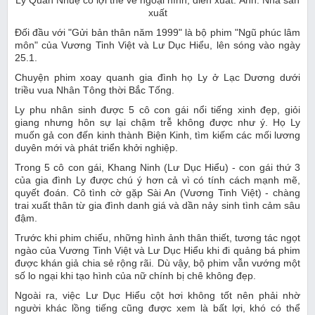
Lý Quân Nhuệ có lợi thế về ngoại hình, diễn xuất. Ảnh: Nhà sản
xuất
Đối đầu với "Gửi bản thân năm 1999" là bộ phim "Ngũ phúc lâm
môn" của Vương Tinh Việt và Lư Dục Hiểu, lên sóng vào ngày
25.1.
Chuyện phim xoay quanh gia đình họ Ly ở Lạc Dương dưới
triều vua Nhân Tông thời Bắc Tống.
Ly phu nhân sinh được 5 cô con gái nổi tiếng xinh đẹp, giỏi
giang nhưng hôn sự lại chậm trễ không được như ý. Họ Ly
muốn gả con đến kinh thành Biện Kinh, tìm kiếm các mối lương
duyên mới và phát triển khởi nghiệp.
Trong 5 cô con gái, Khang Ninh (Lư Dục Hiểu) - con gái thứ 3
của gia đình Ly được chú ý hơn cả vì có tính cách mạnh mẽ,
quyết đoán. Cô tình cờ gặp Sài An (Vương Tinh Việt) - chàng
trai xuất thân từ gia đình danh giá và dần nảy sinh tình cảm sâu
đậm.
Trước khi phim chiếu, những hình ảnh thân thiết, tương tác ngọt
ngào của Vương Tinh Việt và Lư Dục Hiểu khi đi quảng bá phim
được khán giả chia sẻ rộng rãi. Dù vậy, bộ phim vẫn vướng một
số lo ngại khi tạo hình của nữ chính bị chê không đẹp.
Ngoài ra, việc Lư Dục Hiểu cột hơi không tốt nên phải nhờ
người khác lồng tiếng cũng được xem là bất lợi, khó có thể