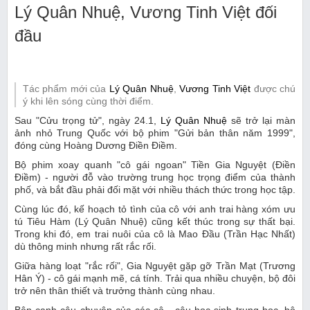
Lý Quân Nhuệ, Vương Tinh Việt đối
đầu
Tác phẩm mới của
Lý Quân Nhuệ
,
Vương Tinh Việt
được chú
ý khi lên sóng cùng thời điểm.
Sau "Cửu trọng tử", ngày 24.1,
Lý Quân Nhuệ
sẽ trở lại màn
ảnh nhỏ Trung Quốc với bộ phim "Gửi bản thân năm 1999",
đóng cùng Hoàng Dương Điền Điềm.
Bộ phim xoay quanh "cô gái ngoan" Tiền Gia Nguyệt (Điền
Điềm) - người đỗ vào trường trung học trọng điểm của thành
phố, và bắt đầu phải đối mặt với nhiều thách thức trong học tập.
Cùng lúc đó, kế hoạch tỏ tình của cô với anh trai hàng xóm ưu
tú Tiêu Hàm (Lý Quân Nhuệ) cũng kết thúc trong sự thất bại.
Trong khi đó, em trai nuôi của cô là Mao Đầu (Trần Hạc Nhất)
dù thông minh nhưng rất rắc rối.
Giữa hàng loạt "rắc rối", Gia Nguyệt gặp gỡ Trần Mạt (Trương
Hân Ý) - cô gái mạnh mẽ, cá tính. Trải qua nhiều chuyện, bộ đôi
trở nên thân thiết và trưởng thành cùng nhau.
Bên cạnh câu chuyện của các cô - cậu học sinh trung học, bộ