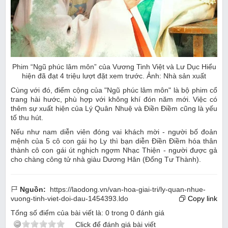
Phim “Ngũ phúc lâm môn” của Vương Tinh Việt và Lư Dục Hiểu
hiện đã đạt 4 triệu lượt đặt xem trước. Ảnh: Nhà sản xuất
Cùng với đó, điểm cộng của "Ngũ phúc lâm môn" là bộ phim cổ
trang hài hước, phù hợp với không khí đón năm mới. Việc có
thêm sự xuất hiện của Lý Quân Nhuệ và Điền Điềm cũng là yếu
tố thu hút.
Nếu như nam diễn viên đóng vai khách mời - người bố đoản
mệnh của 5 cô con gái họ Ly thì bạn diễn Điền
Điềm hóa thân
thành cô con gái út nghịch ngợm Nhạc Thiện - người được gả
cho chàng công tử nhà giàu Dương Hân (Đổng Tư Thành).
Nguồn:
https://laodong.vn/van-hoa-giai-tri/ly-quan-nhue-
vuong-tinh-viet-doi-dau-1454393.ldo
Copy link
Tổng số điểm của bài viết là:
0
trong
0
đánh giá
Click để đánh giá bài viết