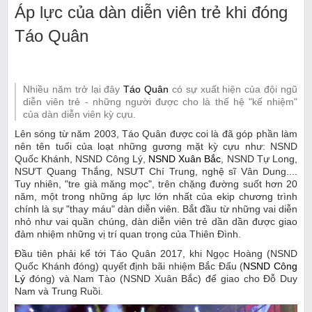
Áp lực của dàn diễn viên trẻ khi đóng
Táo Quân
Nhiều năm trở lại đây
Táo Quân
có sự xuất hiện của đội ngũ
diễn viên trẻ - những người được cho là thế hệ "kế nhiệm"
của dàn diễn viên kỳ cựu.
Lên sóng từ năm 2003, Táo Quân được coi là đã góp phần làm
nên tên tuổi của loạt những gương mặt kỳ cựu như: NSND
Quốc Khánh, NSND Công Lý,
NSND Xuân Bắc
, NSND Tự Long,
NSƯT Quang Thắng, NSƯT Chí Trung, nghệ sĩ Vân Dung....
Tuy nhiên, "tre già măng mọc", trên chặng đường suốt hơn 20
năm, một trong những áp lực lớn nhất của ekip chương trình
chính là sự "thay máu" dàn diễn viên. Bắt đầu từ những vai diễn
nhỏ như vai quần chúng, dàn diễn viên trẻ dần dần được giao
đảm nhiệm những vị trí quan trọng của Thiên Đình.
Đầu tiên phải kể tới Táo Quân 2017, khi Ngọc Hoàng (NSND
Quốc Khánh đóng) quyết định bãi nhiệm Bắc Đẩu (
NSND Công
Lý
đóng) và Nam Tào (NSND Xuân Bắc) để giao cho Đỗ Duy
Nam và Trung Ruồi.