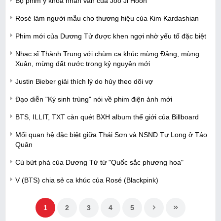
Bộ phim y khoa nhân văn của Joo Ji Hoon
Rosé làm người mẫu cho thương hiệu của Kim Kardashian
Phim mới của Dương Tử được khen ngợi nhờ yếu tố đặc biệt
Nhạc sĩ Thành Trung với chùm ca khúc mừng Đảng, mừng
Xuân, mừng đất nước trong kỷ nguyên mới
Justin Bieber giải thích lý do hủy theo dõi vợ
Đạo diễn "Ký sinh trùng" nói về phim điện ảnh mới
BTS, ILLIT, TXT càn quét BXH album thế giới của Billboard
Mối quan hệ đặc biệt giữa Thái Sơn và NSND Tự Long ở Táo
Quân
Cú bứt phá của Dương Tử từ "Quốc sắc phương hoa"
V (BTS) chia sẻ ca khúc của Rosé (Blackpink)
1
2
3
4
5