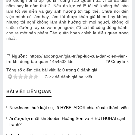
sẽ không nói là áp lực khi đóng Táo Quân nữa vì tôi đã diễn
năm nay là năm thứ 2. Nếu áp lực có lẽ tôi sẽ không thể nào
làm tốt vai diễn và gây ảnh hưởng tới tập thể. Chưa nói đến
việc mình có làm hay, làm tốt được khán giả khen hay không
nhưng tôi nghĩ không làm ảnh hưởng tới mọi người, không đi
chệch đường ray so với mọi người, để có thể cùng đồng hành,
cho ra một sản phẩm Táo quân hoàn chỉnh là điều quan trọng
nhất".
Nguồn:
https://laodong.vn/giai-tri/ap-luc-cua-dan-dien-vien-
tre-khi-dong-tao-quan-1454532.ldo
Copy link
Tổng số điểm của bài viết là:
0
trong
0
đánh giá
Click để đánh giá bài viết
BÀI VIẾT LIÊN QUAN
NewJeans thuê luật sư, tố HYBE, ADOR chia rẽ các thành viên
Ai được lợi nhất khi Soobin Hoàng Sơn và HIEUTHUHAI cạnh
tranh?