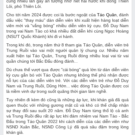
cũng nhiều lần gây ấn tượng nhờ nét hài hước khi đóng Thiên
Lôi, phó Thiên Lôi.
Cho tới năm 2024 được coi là bước ngoặt của
Táo Quân
, đánh
dấu việc "thay máu" dàn diễn viên khi xuất hiện hàng loạt diễn
viên mới và "vắng bóng" nhiều diễn viên kỳ cựu. Đỗ Duy Nam
trong vai Nam Tào có khá nhiều đất diễn khi cùng Ngọc Hoàng
(NSƯT Quốc Khánh) khi đi vi hành.
Trong khi đó, trong năm thứ 8 tham gia Táo Quân, diễn viên trẻ
Trung Ruồi vào vai một người quản lý chung cư. Nhiều năm
xuất hiện tại Táo Quân, Trung Ruồi đóng nhiều loại vai từ vai
quần chúng tới Bắc Đẩu đỏng đảnh...
Dù chưa thể vượt qua được "cái bóng" quá lớn từ dàn diễn viên
kỳ cựu gắn bó với Táo Quân nhưng không thể phủ nhận được
nỗ lực của các diễn viên trẻ. Với các diễn viên trẻ như Đỗ Duy
Nam và Trung Ruồi, Dũng Hớn... việc đóng Táo Quân được coi
là niềm vinh dự trong suốt quãng thời gian làm nghề.
Tuy nhiên đi kèm đó cũng là những áp lực, khi khán giả đã quá
quen thuộc với những gương mặt cũ và khó có thể chấp nhận
sự thay đổi sau suốt 20 năm. Đỗ Duy Nam từng thổ lộ cả anh
và Trung Ruồi đều rất áp lực khi đảm nhiệm vai Nam Tào - Bắc
Đẩu trong Táo Quân 2022 khi cách diễn của các diễn viên như
NSND Xuân Bắc, NSND Công Lý đã quá sâu đậm trong lòng
khán giả.