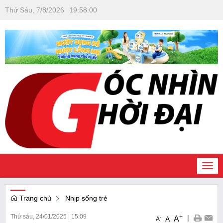
Thứ Sáu, 7/8/2026
19
:
58
:
01
Togg
navi
Trang chủ
Nhịp sống trẻ
Thứ sáu, 24/01/2025
|
15:09
+
|
A
-
A
A