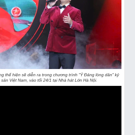
thể hiện sẽ diễn ra trong chương trình "Ý Đảng lòng dân" kỷ
ản Việt Nam, vào tối 24/1 tại Nhà hát Lớn Hà Nội.