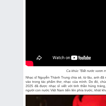
Ca khúc "Đất nước vươn 
Nhạc sĩ Nguyễn Thành Trung chia sẻ, từ lâu, anh đã
vào trong tác phẩm thơ, nhạc của mình. Do đó, ch
2025 đã được nhạc sĩ viết với tinh thần hùng tráng, 
người con nước Việt Nam tiến lên phía trước, khát kh