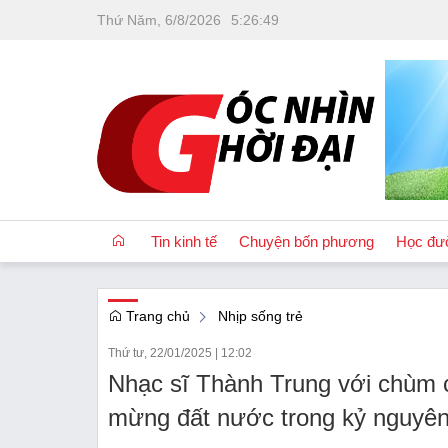
Thứ Năm, 6/8/2026
5
:
26
:
50
Tin kinh tế
Chuyện bốn phương
Học đư
Trang chủ
Nhịp sống trẻ
OCOP
Thứ tư, 22/01/2025
|
12:02
Quốc tế
Nhạc sĩ Thành Trung với chùm
Tài chính
mừng đất nước trong kỷ nguyê
Nhà đất