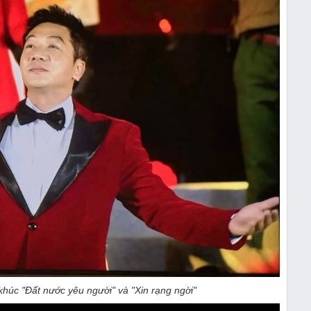
húc "Đất nước yêu người" và "Xin rạng ngời"