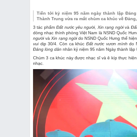
Thị trường
Tiến tới kỷ niệm 95 năm ngày thành lập Đảng 
Emagazine
Thành Trung vừa ra mắt chùm ca khúc về Đảng
3 tác phẩm
Đất nước yêu người, Xin rạng ngời
và
Đấ
dòng nhạc thính phòng Việt Nam là NSND Quốc Hưn
người
và
Xin rạng ngời
do NSND Quốc Hưng thể hiện 
vui
dịp 30/4. Còn ca khúc
Đất nước vươn mình
do N
Đảng lòng dân
nhân kỷ niệm 95 năm Ngày thành lập Đ
Chùm 3 ca khúc này được nhạc sĩ và ê kíp thực hiện 
nhạc.