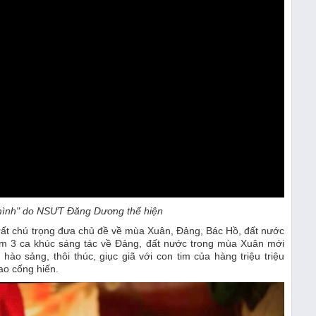
mình" do NSƯT Đăng Dương thể hiện
 rất chú trọng đưa chủ đề về mùa Xuân, Đảng, Bác Hồ, đất nước
ùm 3 ca khúc sáng tác về Đảng, đất nước trong mùa Xuân mới
hào sảng, thôi thúc, giục giã với con tim của hàng triệu triệu
ao cống hiến.