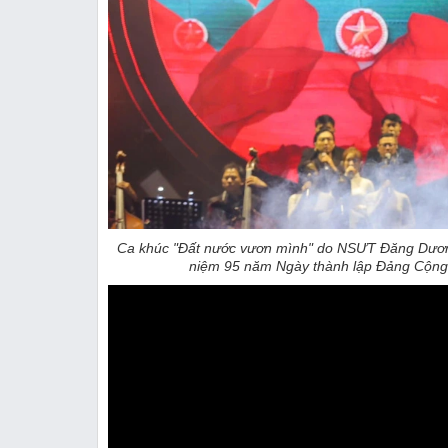
Ca khúc "Đất nước vươn mình" do NSƯT Đăng Dương 
niệm 95 năm Ngày thành lập Đảng Cộng s