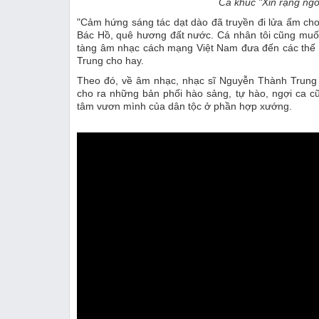
Ca khúc "Xin rạng ng
"Cảm hứng sáng tác dạt dào đã truyền đi lửa ấm cho
Bác Hồ, quê hương đất nước. Cá nhân tôi cũng muố
tàng âm nhạc cách mạng Việt Nam đưa đến các thế hệ
Trung cho hay.
Theo đó, về âm nhạc, nhạc sĩ Nguyễn Thành Trung
cho ra những bản phối hào sảng, tự hào, ngợi ca cũn
tâm vươn mình của dân tộc ở phần hợp xướng.