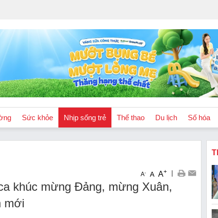
ờng
Sức khỏe
Nhịp sống trẻ
Thể thao
Du lịch
Số hóa
T
+
|
A
-
A
A
 ca khúc mừng Đảng, mừng Xuân,
n mới