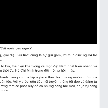
Đất nước yêu người"
, giai điệu vui tươi cũng là sự gửi gắm, lời thúc giục người trẻ
c.
o lớn, thể hiện khát vọng về một Việt Nam phát triển nhanh và
m thời đại Hồ Chí Minh trong đổi mới và hội nhập.
Thành Trung cùng ê kíp nghệ sĩ thực hiện mong muốn những ca
n tộc. Với ý thức luôn tiếp nối truyền thống tốt đẹp và đáng tự
đương thời sẽ phát huy để có những sáng tác mới, phục vụ công
 nước.