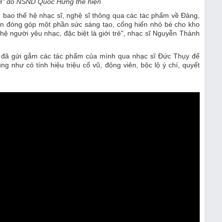
ời" do NSND Quốc Hưng thể hiện
 bao thế hệ nhạc sĩ, nghệ sĩ thông qua các tác phẩm về Đảng,
n đóng góp một phần sức sáng tạo, cống hiến nhỏ bé cho kho
 người yêu nhạc, đặc biệt là giới trẻ", nhạc sĩ Nguyễn Thành
 đã gửi gắm các tác phẩm của mình qua nhạc sĩ Đức Thụy để
g như có tính hiệu triệu cổ vũ, động viên, bộc lộ ý chí, quyết