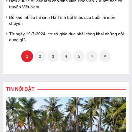
Hơn 800 vị trí việc làm cho sinh viên Học viện Y dược học cổ
truyền Việt Nam
Đề khó, nhiều thí sinh Hà Tĩnh bật khóc sau buổi thi môn
chuyên
Từ ngày 19-7-2024, cơ sở giáo dục phải công khai những nội
dung gì?
1
2
3
4
5
TIN NỔI BẬT