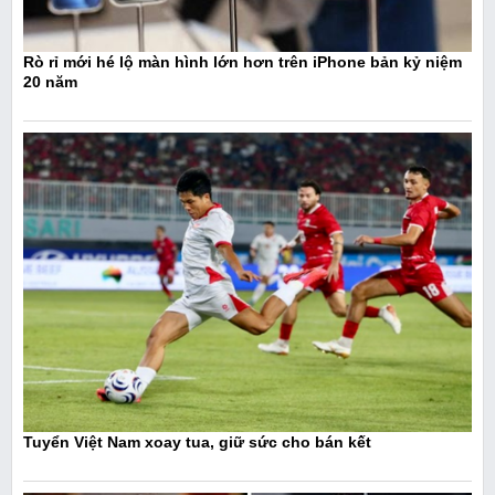
Rò rỉ mới hé lộ màn hình lớn hơn trên iPhone bản kỷ niệm
20 năm
Tuyển Việt Nam xoay tua, giữ sức cho bán kết