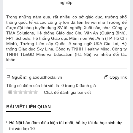
nghiệp.
Trong những năm qua, rất nhiều cơ sở giáo dục, trường phổ
thông quốc tế và các công ty lớn đã liên hệ với nhà Trường để
được đặt hàng tuyển dụng SV tốt nghiệp Xuất sắc, như: Công ty
TMA Solutions, Hệ thống Giáo dục Chu Văn An (Quảng Bình),
FPT Schools, Hệ thống Giáo dục Mầm non Việt Anh (TP. Hồ Chí
Minh), Trường Liên cấp Quốc tế song ngữ UKA Gia Lai, Hệ
thống Giáo dục Sky Line, Công ty TNHH Healthy Mind, Công ty
TNHH TL&GD Minerva Education (Hà Nội) và nhiều đối tác
khác.
Nguồn:
giaoducthoidai.vn
Copy link
Tổng số điểm của bài viết là:
0
trong
0
đánh giá
Click để đánh giá bài viết
BÀI VIẾT LIÊN QUAN
Hà Nội bảo đảm điều kiện tốt nhất, hỗ trợ tối đa học sinh dự
thi vào lớp 10