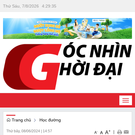
Thứ Sáu, 7/8/2026
4
:
29
:
36
Togg
navi
Trang chủ
Học đường
Thứ bảy, 08/06/2024
|
14:57
+
|
A
-
A
A