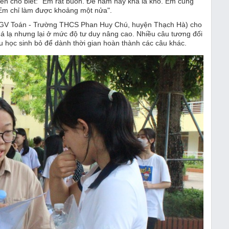
ền cho biết: “Em rất buồn. Đề năm nay khá là khó. Em cũng
 Em chỉ làm được khoảng một nửa".
 (GV Toán - Trường THCS Phan Huy Chú, huyện Thạch Hà) cho
uá lạ nhưng lại ở mức độ tư duy nâng cao. Nhiều câu tương đối
u học sinh bỏ để dành thời gian hoàn thành các câu khác.