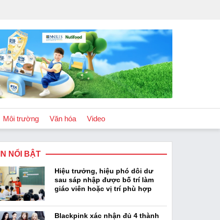
Môi trường
Văn hóa
Video
IN NỔI BẬT
Chính sách
Hiệu trưởng, hiệu phó dôi dư
Podcast
sau sáp nhập được bố trí làm
giáo viên hoặc vị trí phù hợp
Blackpink xác nhận đủ 4 thành