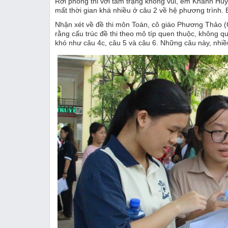
Rời phòng thi với tâm trạng không vui, em Khánh Huy
mất thời gian khá nhiều ở câu 2 về hệ phương trình.
Nhận xét về đề thi môn Toán, cô giáo Phương Thảo
rằng cấu trúc đề thi theo mô típ quen thuộc, không q
khó như câu 4c, câu 5 và câu 6. Những câu này, nhiề