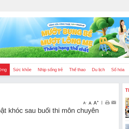
ờng
Sức khỏe
Nhịp sống trẻ
Thể thao
Du lịch
Số hóa
T
+
|
A
-
A
A
bật khóc sau buổi thi môn chuyên