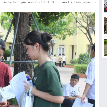
ữ văn kỳ thi tuyển sinh lớp 10 THPT chuyên Hà Tĩnh, nhiều thí