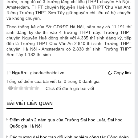
trước; trong đó có 3 trường tăng chỉ tiêu (THPT chuyên Hà Nội -
Amsterdam, THPT chuyên Nguyễn Huệ và THPT Chu Văn An).
Riêng Trường THPT Sơn Tây giữ nguyên chỉ tiêu cả hệ chuyên
và không chuyên.
Theo thống kê của Sở GD&ĐT Hà Nội, năm nay có 11.191 thí
sinh đăng ký dự thi vào 4 trường THPT này. Trường THPT
chuyên Nguyễn Huệ đông nhất với 4.335 thí sinh đăng ký, tiếp
đến là Trường THPT Chu Văn An 2.840 thí sinh, Trường THPT
chuyên Hà Nội - Amsterdam có 2.838 thí sinh, Trường THPT
Sơn Tây 1.182 thí sinh.
Nguồn:
giaoducthoidai.vn
Copy link
Tổng số điểm của bài viết là:
0
trong
0
đánh giá
Click để đánh giá bài viết
BÀI VIẾT LIÊN QUAN
Điểm chuẩn 2 năm qua của Trường Đại học Luật, Đại học
Quốc gia Hà Nội
Các trường đại học trao đổi kinh nghiệm công tác Công đoàn