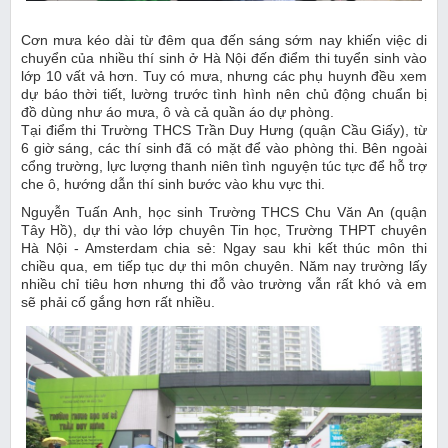
Cơn mưa kéo dài từ đêm qua đến sáng sớm nay khiến việc di
chuyển của nhiều thí sinh ở Hà Nội đến điểm thi tuyển sinh vào
lớp 10 vất vả hơn. Tuy có mưa, nhưng các phụ huynh đều xem
dự báo thời tiết, lường trước tình hình nên chủ động chuẩn bị
đồ dùng như áo mưa, ô và cả quần áo dự phòng.
Tại điểm thi Trường THCS Trần Duy Hưng (quận Cầu Giấy), từ
6 giờ sáng, các thí sinh đã có mặt để vào phòng thi. Bên ngoài
cổng trường, lực lượng thanh niên tình nguyện túc tực để hỗ trợ
che ô, hướng dẫn thí sinh bước vào khu vực thi.
Nguyễn Tuấn Anh, học sinh Trường THCS Chu Văn An (quận
Tây Hồ), dự thi vào lớp chuyên Tin học, Trường THPT chuyên
Hà Nội - Amsterdam chia sẻ: Ngay sau khi kết thúc môn thi
chiều qua, em tiếp tục dự thi môn chuyên. Năm nay trường lấy
nhiều chỉ tiêu hơn nhưng thi đỗ vào trường vẫn rất khó và em
sẽ phải cố gắng hơn rất nhiều.