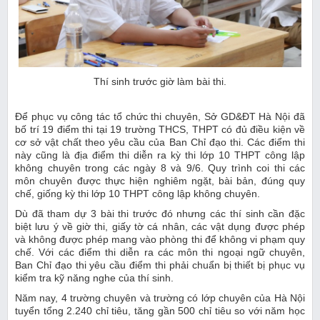
Thí sinh trước giờ làm bài thi.
Để phục vụ công tác tổ chức thi chuyên, Sở GD&ĐT Hà Nội đã
bố trí 19 điểm thi tại 19 trường THCS, THPT có đủ điều kiện về
cơ sở vật chất theo yêu cầu của Ban Chỉ đạo thi. Các điểm thi
này cũng là địa điểm thi diễn ra kỳ thi lớp 10 THPT công lập
không chuyên trong các ngày 8 và 9/6. Quy trình coi thi các
môn chuyên được thực hiện nghiêm ngặt, bài bản, đúng quy
chế, giống kỳ thi lớp 10 THPT công lập không chuyên.
Dù đã tham dự 3 bài thi trước đó nhưng các thí sinh cần đặc
biệt lưu ý về giờ thi, giấy tờ cá nhân, các vật dụng được phép
và không được phép mang vào phòng thi để không vi phạm quy
chế. Với các điểm thi diễn ra các môn thi ngoại ngữ chuyên,
Ban Chỉ đạo thi yêu cầu điểm thi phải chuẩn bị thiết bị phục vụ
kiểm tra kỹ năng nghe của thí sinh.
Năm nay, 4 trường chuyên và trường có lớp chuyên của Hà Nội
tuyển tổng 2.240 chỉ tiêu, tăng gần 500 chỉ tiêu so với năm học