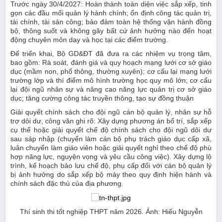
Trước ngày 30/4/2027: Hoàn thành toàn diện việc sắp xếp, tinh
gọn các đầu mối quản lý hành chính; ổn định công tác quản trị,
tài chính, tài sản công; bảo đảm toàn hệ thống vận hành đồng
bộ, thông suốt và không gây bất cứ ảnh hưởng nào đến hoạt
động chuyên môn dạy và học tại các điểm trường.
Để triển khai, Bộ GD&ĐT đã đưa ra các nhiệm vụ trọng tâm,
bao gồm: Rà soát, đánh giá và quy hoạch mạng lưới cơ sở giáo
dục (mầm non, phổ thông, thường xuyên); cơ cấu lại mạng lưới
trường lớp và thí điểm mô hình trường học quy mô lớn; cơ cấu
lại đội ngũ nhân sự và nâng cao năng lực quản trị cơ sở giáo
dục; tăng cường công tác truyền thông, tạo sự đồng thuận
Giải quyết chính sách cho đội ngũ cán bộ quản lý, nhân sự hỗ
trợ dôi dư, công văn ghi rõ: Xây dựng phương án bố trí, sắp xếp
cụ thể hoặc giải quyết chế độ chính sách cho đội ngũ dôi dư
sau sáp nhập (chuyển làm cán bộ phụ trách giáo dục cấp xã,
luân chuyển làm giáo viên hoặc giải quyết nghỉ theo chế độ phù
hợp năng lực, nguyện vọng và yêu cầu công việc). Xây dựng lộ
trình, kế hoạch bảo lưu chế độ, phụ cấp đối với cán bộ quản lý
bị ảnh hưởng do sắp xếp bộ máy theo quy định hiện hành và
chính sách đặc thù của địa phương.
Thí sinh thi tốt nghiệp THPT năm 2026. Ảnh: Hiếu Nguyễn