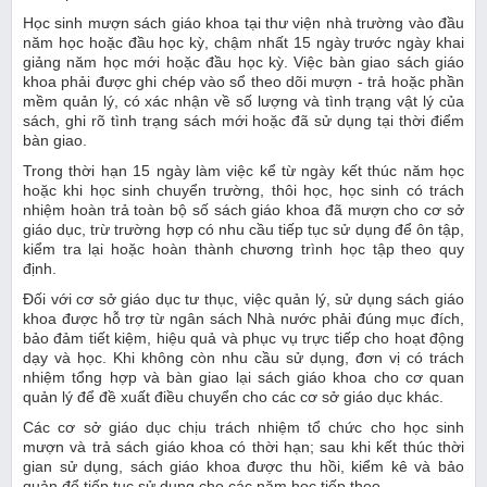
Học sinh mượn sách giáo khoa tại thư viện nhà trường vào đầu
năm học hoặc đầu học kỳ, chậm nhất 15 ngày trước ngày khai
giảng năm học mới hoặc đầu học kỳ. Việc bàn giao sách giáo
khoa phải được ghi chép vào sổ theo dõi mượn - trả hoặc phần
mềm quản lý, có xác nhận về số lượng và tình trạng vật lý của
sách, ghi rõ tình trạng sách mới hoặc đã sử dụng tại thời điểm
bàn giao.
Trong thời hạn 15 ngày làm việc kể từ ngày kết thúc năm học
hoặc khi học sinh chuyển trường, thôi học, học sinh có trách
nhiệm hoàn trả toàn bộ số sách giáo khoa đã mượn cho cơ sở
giáo dục, trừ trường hợp có nhu cầu tiếp tục sử dụng để ôn tập,
kiểm tra lại hoặc hoàn thành chương trình học tập theo quy
định.
Đối với cơ sở giáo dục tư thục, việc quản lý, sử dụng sách giáo
khoa được hỗ trợ từ ngân sách Nhà nước phải đúng mục đích,
bảo đảm tiết kiệm, hiệu quả và phục vụ trực tiếp cho hoạt động
dạy và học. Khi không còn nhu cầu sử dụng, đơn vị có trách
nhiệm tổng hợp và bàn giao lại sách giáo khoa cho cơ quan
quản lý để đề xuất điều chuyển cho các cơ sở giáo dục khác.
Các cơ sở giáo dục chịu trách nhiệm tổ chức cho học sinh
mượn và trả sách giáo khoa có thời hạn; sau khi kết thúc thời
gian sử dụng, sách giáo khoa được thu hồi, kiểm kê và bảo
quản để tiếp tục sử dụng cho các năm học tiếp theo.