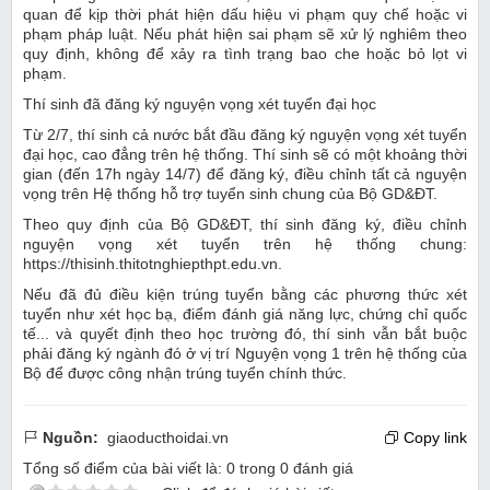
quan để kịp thời phát hiện dấu hiệu vi phạm quy chế hoặc vi
phạm pháp luật. Nếu phát hiện sai phạm sẽ xử lý nghiêm theo
quy định, không để xảy ra tình trạng bao che hoặc bỏ lọt vi
phạm.
Thí sinh đã đăng ký nguyện vọng xét tuyển đại học
Từ 2/7, thí sinh cả nước bắt đầu đăng ký nguyện vọng xét tuyển
đại học, cao đẳng trên hệ thống. Thí sinh sẽ có một khoảng thời
gian (đến 17h ngày 14/7) để đăng ký, điều chỉnh tất cả nguyện
vọng trên Hệ thống hỗ trợ tuyển sinh chung của Bộ GD&ĐT.
Theo quy định của Bộ GD&ĐT, thí sinh đăng ký, điều chỉnh
nguyện vọng xét tuyển trên hệ thống chung:
https://thisinh.thitotnghiepthpt.edu.vn.
Nếu đã đủ điều kiện trúng tuyển bằng các phương thức xét
tuyển như xét học bạ, điểm đánh giá năng lực, chứng chỉ quốc
tế... và quyết định theo học trường đó, thí sinh vẫn bắt buộc
phải đăng ký ngành đó ở vị trí Nguyện vọng 1 trên hệ thống của
Bộ để được công nhận trúng tuyển chính thức.
Nguồn:
giaoducthoidai.vn
Copy link
Tổng số điểm của bài viết là:
0
trong
0
đánh giá