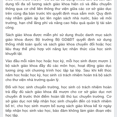
dụng tối đa số lượng sách giáo khoa hiện có và điều chuyển
thông qua cơ chế liên thông thư viện giữa các cơ sở giáo dục
trên cùng địa bàn trước khi quyết định mua sắm mới. Quy định
này nhằm giảm áp lực lên ngân sách nhà nước, bảo vệ môi
trường, hạn chế lãng phí và nâng cao hiệu quả quản lý tài sản
công.
Sách giáo khoa được miễn phí sử dụng thuộc danh mục sách
giáo khoa được Bộ trưởng Bộ GD&ĐT quyết định sử dụng
thống nhất toàn quốc và sách giáo khoa chuyển đổi hoặc học
liệu thay thế phù hợp với năng lực nhận thức của học sinh
khuyết tật.
Vào đầu mỗi năm học hoặc học kỳ, mỗi học sinh được mượn 1
bộ sách giáo khoa đầy đủ các môn học, hoạt động giáo dục
tương ứng với chương trình học tập tại lớp. Sau khi kết thúc
năm học hoặc học kỳ, học sinh có trách nhiệm hoàn trả bộ sách
cho thư viện nhà trường quản lý.
Đối với học sinh chuyển trường, học sinh có trách nhiệm hoàn
trả đầy đủ sách giáo khoa đã mượn cho cơ sở giáo dục nơi
chuyển đi trước thời điểm hoàn tất thủ tục chuyển trường. Cơ
sở giáo dục nơi tiếp nhận học sinh chuyển đến có trách nhiệm
bố trí, cho học sinh mượn bổ sung sách giáo khoa kể từ ngày
tiếp nhận học sinh vào học, bảo đảm không làm gián đoạn việc
học tập.