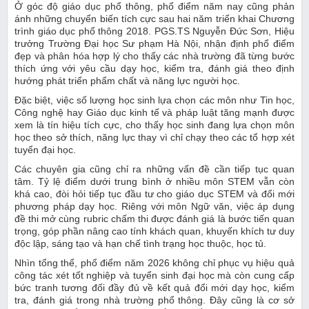
Ở góc độ giáo dục phổ thông, phổ điểm năm nay cũng phản
ánh những chuyển biến tích cực sau hai năm triển khai Chương
trình giáo dục phổ thông 2018. PGS.TS Nguyễn Đức Sơn, Hiệu
trưởng Trường Đại học Sư phạm Hà Nội, nhận định phổ điểm
đẹp và phân hóa hợp lý cho thấy các nhà trường đã từng bước
thích ứng với yêu cầu dạy học, kiểm tra, đánh giá theo định
hướng phát triển phẩm chất và năng lực người học.
Đặc biệt, việc số lượng học sinh lựa chọn các môn như Tin học,
Công nghệ hay Giáo dục kinh tế và pháp luật tăng mạnh được
xem là tín hiệu tích cực, cho thấy học sinh đang lựa chọn môn
học theo sở thích, năng lực thay vì chỉ chạy theo các tổ hợp xét
tuyển đại học.
Các chuyên gia cũng chỉ ra những vấn đề cần tiếp tục quan
tâm. Tỷ lệ điểm dưới trung bình ở nhiều môn STEM vẫn còn
khá cao, đòi hỏi tiếp tục đầu tư cho giáo dục STEM và đổi mới
phương pháp dạy học. Riêng với môn Ngữ văn, việc áp dụng
đề thi mở cùng rubric chấm thi được đánh giá là bước tiến quan
trọng, góp phần nâng cao tính khách quan, khuyến khích tư duy
độc lập, sáng tạo và hạn chế tình trạng học thuộc, học tủ.
Nhìn tổng thể, phổ điểm năm 2026 không chỉ phục vụ hiệu quả
công tác xét tốt nghiệp và tuyển sinh đại học mà còn cung cấp
bức tranh tương đối đầy đủ về kết quả đổi mới dạy học, kiểm
tra, đánh giá trong nhà trường phổ thông. Đây cũng là cơ sở