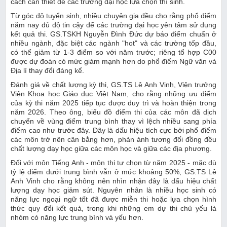
cách cần thiết để các trường đại học lựa chọn thí sinh.
Từ góc độ tuyển sinh, nhiều chuyên gia đều cho rằng phổ điểm
năm nay đủ độ tin cậy để các trường đại học yên tâm sử dụng
kết quả thi. GS.TSKH Nguyễn Đình Đức dự báo điểm chuẩn ở
nhiều ngành, đặc biệt các ngành "hot" và các trường tốp đầu,
có thể giảm từ 1-3 điểm so với năm trước; riêng tổ hợp C00
được dự đoán có mức giảm mạnh hơn do phổ điểm Ngữ văn và
Địa lí thay đổi đáng kể.
Đánh giá về chất lượng kỳ thi, GS.TS Lê Anh Vinh, Viện trưởng
Viện Khoa học Giáo dục Việt Nam, cho rằng những ưu điểm
của kỳ thi năm 2025 tiếp tục được duy trì và hoàn thiện trong
năm 2026. Theo ông, biểu đồ điểm thi của các môn đã dịch
chuyển về vùng điểm trung bình thay vì lệch nhiều sang phía
điểm cao như trước đây. Đây là dấu hiệu tích cực bởi phổ điểm
các môn trở nên cân bằng hơn, phản ánh tương đối đồng đều
chất lượng dạy học giữa các môn học và giữa các địa phương.
Đối với môn Tiếng Anh - môn thi tự chọn từ năm 2025 - mặc dù
tỷ lệ điểm dưới trung bình vẫn ở mức khoảng 50%, GS.TS Lê
Anh Vinh cho rằng không nên nhìn nhận đây là dấu hiệu chất
lượng dạy học giảm sút. Nguyên nhân là nhiều học sinh có
năng lực ngoại ngữ tốt đã được miễn thi hoặc lựa chọn hình
thức quy đổi kết quả, trong khi những em dự thi chủ yếu là
nhóm có năng lực trung bình và yếu hơn.