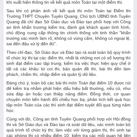
khi xuất hiện thông tin về kết quả môn Toán tại một điểm thi.
Sau khi có phản ánh về kết quả thi môn Toán tại Điểm thi
Trường THPT Chuyên Tuyên Quang, Chủ tịch UBND tỉnh Tuyên
Quang đã chỉ đạo Sở Giáo dục và Đào tạo phối hợp với Công
an tỉnh khẩn trương kiểm tra, đánh giá khách quan tình hình,
chủ động cung cấp thông tin chính thống với tinh thần "khẩn
trương xác minh làm rõ, không có vùng cấm, không có ngoại lệ,
sai đến đâu xử lý đến đó".
Theo chỉ đạo, Sở Giáo dục và Đào tạo rà soát toàn bộ quy trình
tổ chức kỳ thi tại các điểm thi, nhất là những nơi có số lượng thí
sinh đạt điểm cao tập trung; kiểm tra việc thực hiện quy chế ở
tất cả các khâu từ coi thi, bảo quản đề thi, bài thi đến làm
phách, chấm thi, nhập điểm và quản lý dữ liệu.
Đáng chú ý, toàn bộ các bài thi môn Toán đạt điểm 10 được rút
để kiểm tra nhằm phát hiện dấu hiệu bất thường, nếu có, như
sửa đáp án hoặc can thiệp nâng điểm. Đồng thời, cơ quan
chuyên môn tiến hành đối chiếu học bạ, phân tích kết quả học
tập môn Toán của các thí sinh đạt điểm tuyệt đối qua từng năm
học.
Cùng với đó, Công an tỉnh Tuyên Quang phối hợp với Hội đồng
thi và Sở Giáo dục và Đào tạo rà soát dữ liệu, xác minh toàn bộ
quá trình tổ chức kỳ thi; làm việc với từng giám thị, thí sinh tại
các phòng thi có nhiều điểm 10; kiểm tra các mối quan hệ liên