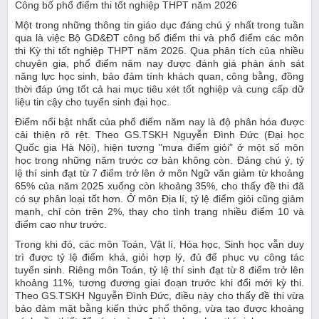
Công bố phổ điểm thi tốt nghiệp THPT năm 2026
Một trong những thông tin giáo dục đáng chú ý nhất trong tuần
qua là việc Bộ GD&ĐT công bố điểm thi và phổ điểm các môn
thi Kỳ thi tốt nghiệp THPT năm 2026. Qua phân tích của nhiều
chuyên gia, phổ điểm năm nay được đánh giá phản ánh sát
năng lực học sinh, bảo đảm tính khách quan, công bằng, đồng
thời đáp ứng tốt cả hai mục tiêu xét tốt nghiệp và cung cấp dữ
liệu tin cậy cho tuyển sinh đại học.
Điểm nổi bật nhất của phổ điểm năm nay là độ phân hóa được
cải thiện rõ rệt. Theo GS.TSKH Nguyễn Đình Đức (Đại học
Quốc gia Hà Nội), hiện tượng "mưa điểm giỏi" ở một số môn
học trong những năm trước cơ bản không còn. Đáng chú ý, tỷ
lệ thí sinh đạt từ 7 điểm trở lên ở môn Ngữ văn giảm từ khoảng
65% của năm 2025 xuống còn khoảng 35%, cho thấy đề thi đã
có sự phân loại tốt hơn. Ở môn Địa lí, tỷ lệ điểm giỏi cũng giảm
mạnh, chỉ còn trên 2%, thay cho tình trạng nhiều điểm 10 và
điểm cao như trước.
Trong khi đó, các môn Toán, Vật lí, Hóa học, Sinh học vẫn duy
trì được tỷ lệ điểm khá, giỏi hợp lý, đủ để phục vụ công tác
tuyển sinh. Riêng môn Toán, tỷ lệ thí sinh đạt từ 8 điểm trở lên
khoảng 11%, tương đương giai đoạn trước khi đổi mới kỳ thi.
Theo GS.TSKH Nguyễn Đình Đức, điều này cho thấy đề thi vừa
bảo đảm mặt bằng kiến thức phổ thông, vừa tạo được khoảng