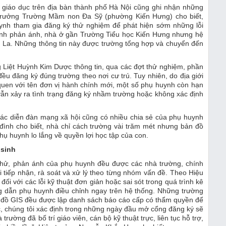
 giáo dục trên địa bàn thành phố Hà Nội cũng ghi nhận những
 trưởng Trường Mầm non Đa Sỹ (phường Kiến Hưng) cho biết,
nh tham gia đăng ký thử nghiệm để phát hiện sớm những lỗi
huynh phản ánh, nhà ở gần Trường Tiểu học Kiến Hưng nhưng hệ
hú La. Những thông tin này được trường tổng hợp và chuyển đến
Liệt Huỳnh Kim Dược thông tin, qua các đợt thử nghiệm, phần
ều đăng ký đúng trường theo nơi cư trú. Tuy nhiên, do địa giới
quen với tên đơn vị hành chính mới, một số phụ huynh còn hạn
vẫn xảy ra tình trạng đăng ký nhầm trường hoặc không xác định
 các diễn đàn mạng xã hội cũng có nhiều chia sẻ của phụ huynh
 đình cho biết, nhà chỉ cách trường vài trăm mét nhưng bản đồ
hụ huynh lo lắng về quyền lợi học tập của con.
 sinh
thử, phản ánh của phụ huynh đều được các nhà trường, chính
tiếp nhận, rà soát và xử lý theo từng nhóm vấn đề. Theo Hiệu
 với các lỗi kỹ thuật đơn giản hoặc sai sót trong quá trình kê
ng dẫn phụ huynh điều chỉnh ngay trên hệ thống. Những trường
ản đồ GIS đều được lập danh sách báo cáo cấp có thẩm quyền để
ức, chúng tôi xác định trong những ngày đầu mở cổng đăng ký sẽ
trường đã bố trí giáo viên, cán bộ kỹ thuật trực, liên tục hỗ trợ,