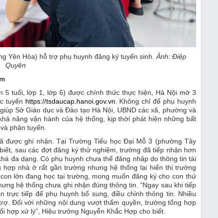
g Yên Hòa) hỗ trợ phụ huynh đăng ký tuyển sinh.
Ảnh: Điệp
Quyên
ệm
 5 tuổi, lớp 1, lớp 6) được chính thức thực hiện, Hà Nội mở 3
ực tuyến
https://tsdaucap.hanoi.gov.vn
. Không chỉ để phụ huynh
n giúp Sở Giáo dục và Đào tạo Hà Nội, UBND các xã, phường và
 khả năng vận hành của hệ thống, kịp thời phát hiện những bất
ú và phân tuyến.
h đã được ghi nhận. Tại Trường Tiểu học Đại Mỗ 3 (phường Tây
iết, sau các đợt đăng ký thử nghiệm, trường đã tiếp nhận hơn
há đa dạng. Có phụ huynh chưa thể đăng nhập do thông tin tài
hợp nhà ở rất gần trường nhưng hệ thống lại hiển thị trường
 con lớn đang học tại trường, mong muốn đăng ký cho con thứ
hưng hệ thống chưa ghi nhận đúng thông tin. “Ngay sau khi tiếp
trực tiếp để phụ huynh bổ sung, điều chỉnh thông tin. Nhiều
trợ. Đối với những nội dung vượt thẩm quyền, trường tổng hợp
i hợp xử lý”, Hiệu trưởng Nguyễn Khắc Hợp cho biết.