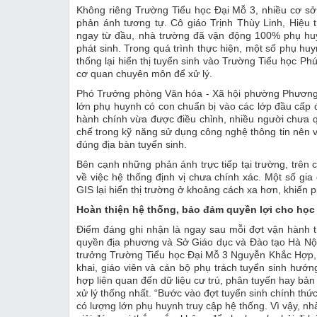
Không riêng Trường Tiểu học Đại Mỗ 3, nhiều cơ sở
phản ánh tương tự. Cô giáo Trịnh Thùy Linh, Hiệu
ngay từ đầu, nhà trường đã vận động 100% phụ huy
phát sinh. Trong quá trình thực hiện, một số phụ 
thống lại hiển thị tuyển sinh vào Trường Tiểu học P
cơ quan chuyên môn để xử lý.
Phó Trưởng phòng Văn hóa - Xã hội phường Phương 
lớn phụ huynh có con chuẩn bị vào các lớp đầu cấp đ
hành chính vừa được điều chỉnh, nhiều người chưa 
chế trong kỹ năng sử dụng công nghệ thông tin nên 
đúng địa bàn tuyển sinh.
Bên cạnh những phản ánh trực tiếp tại trường, trên
về việc hệ thống định vị chưa chính xác. Một số gia
GIS lại hiển thị trường ở khoảng cách xa hơn, khiến p
Hoàn thiện hệ thống, bảo đảm quyền lợi cho học
Điểm đáng ghi nhận là ngay sau mỗi đợt vận hành 
quyền địa phương và Sở Giáo dục và Đào tạo Hà Nội 
trưởng Trường Tiểu học Đại Mỗ 3 Nguyễn Khắc Hợp, đối
khai, giáo viên và cán bộ phụ trách tuyển sinh hướ
hợp liên quan đến dữ liệu cư trú, phân tuyến hay b
xử lý thống nhất. “Bước vào đợt tuyển sinh chính th
có lượng lớn phụ huynh truy cập hệ thống. Vì vậy, nhà 