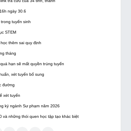
ink tra cứu của 34 tỉnh, thành
 16h ngày 30.6
 trong tuyển sinh
 dục STEM
h học thêm sai quy định
ằng tháng
 quá hạn sẽ mất quyền trúng tuyển
huẩn, xét tuyển bổ sung
ọc đường
ể xét tuyển
đăng ký ngành Sư phạm năm 2026
10 và những thói quen học tập tạo khác biệt