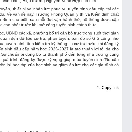
i nhiều lần”, Hiệu trưởng Nguyễn Khắc Hợp cho biết.
uyền, thiết bị và nhân lực phục vụ tuyển sinh đầu cấp tại các
đủ. Về vấn đề này, Trưởng Phòng Quản lý thi và Kiểm định chất
 Bình cho biết, sau mỗi đợt vận hành thử, hệ thống được cập
c cao nhất trước khi mở cổng tuyển sinh chính thức.
c, UBND các xã, phường bố trí cán bộ trực trong suốt thời gian
ên quan đến dữ liệu cư trú, phân tuyến, bản đồ số GIS cũng như
ụ huynh bình tĩnh kiểm tra kỹ thông tin cư trú trước khi đăng ký
ển sinh đầu cấp năm học 2026-2027 là tạo thuận lợi tối đa cho
ế. Sự chuẩn bị đồng bộ từ thành phố đến từng nhà trường cùng
a quá trình đăng ký được kỳ vọng giúp mùa tuyển sinh đầu cấp
n lợi học tập của học sinh và giảm áp lực cho các gia đình có
Copy link