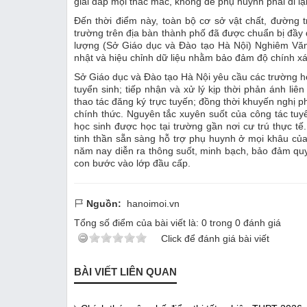
giải đáp mọi thắc mắc, không để phụ huynh phải đi lạ
Đến thời điểm này, toàn bộ cơ sở vật chất, đường tr
trường trên địa bàn thành phố đã được chuẩn bị đầy 
lượng (Sở Giáo dục và Đào tạo Hà Nội) Nghiêm Văn
nhật và hiệu chỉnh dữ liệu nhằm bảo đảm độ chính xá
Sở Giáo dục và Đào tạo Hà Nội yêu cầu các trường họ
tuyển sinh; tiếp nhận và xử lý kịp thời phản ánh li
thao tác đăng ký trực tuyến; đồng thời khuyến nghị ph
chính thức. Nguyên tắc xuyên suốt của công tác tuy
học sinh được học tại trường gần nơi cư trú thực t
tinh thần sẵn sàng hỗ trợ phụ huynh ở mọi khâu củ
năm nay diễn ra thông suốt, minh bạch, bảo đảm quyề
con bước vào lớp đầu cấp.
Nguồn:
hanoimoi.vn
Tổng số điểm của bài viết là:
0
trong
0
đánh giá
Click để đánh giá bài viết
BÀI VIẾT LIÊN QUAN