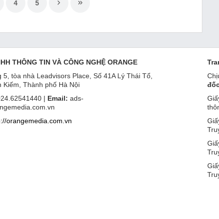
4
5
NHH THÔNG TIN VÀ CÔNG NGHỆ ORANGE
Tra
 5, tòa nhà Leadvisors Place, Số 41A Lý Thái Tổ,
Chị
 Kiếm, Thành phố Hà Nội
đốc
24.62541440 |
Email:
ads-
Giấ
ngemedia.com.vn
thô
p://orangemedia.com.vn
Giấ
Tru
Giấ
Tru
Giấ
Tru