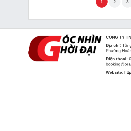
1
2
3
CÔNG TY T
Địa chỉ:
Tầng
Phường Hoàn
Điện thoại:
0
booking@ora
Website
:
htt