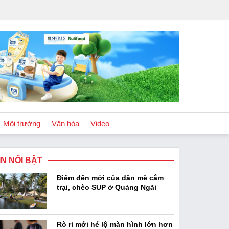
Môi trường
Văn hóa
Video
IN NỔI BẬT
Chính sách
Điểm đến mới của dân mê cắm
Podcast
trại, chèo SUP ở Quảng Ngãi
Rò rỉ mới hé lộ màn hình lớn hơn