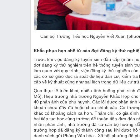
Cán bộ Trường Tiểu học Nguyễn Viết Xuân (phườn
Khắc phục hạn chế từ các đợt đăng ký thử nghi
Trước khi việc đăng ký tuyển sinh đầu cấp (mầm non
đợt đăng ký thử nghiệm trên hệ thống tuyển sinh tr
làm quen với quy trình, việc đăng ký thử nghiệm cò
các cơ sở giáo dục rà soát dữ liệu dân cư, kiểm tra
cập về kỹ thuật cũng như sai lệch trong dữ liệu cư tr
Qua thực tế triển khai, nhiều tình huống phát sin
Mỗ), Hiệu trưởng nhà trường Nguyễn Khắc Hợp cho b
40 phản ánh của phụ huynh. Các lỗi được phản ánh k
khoản chưa đầy đủ hoặc chưa chính xác. Có trường 
khác có khoảng cách xa hơn. Thậm chí, có gia đình
hai tiếp tục học cùng trường để thuận tiện đưa đón n
nhận phản ánh, nhà trường đã cử cán bộ hướng dẫn 
trường hợp đã đăng ký thành công sau khi được hỗ 
danh sách gửi Phòng Văn hóa - Xã hội phường để phố