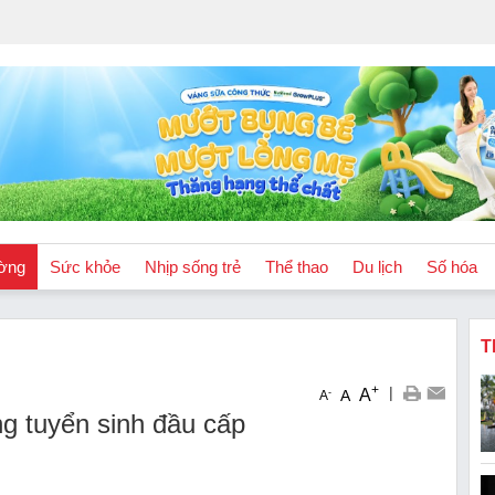
ờng
Sức khỏe
Nhịp sống trẻ
Thể thao
Du lịch
Số hóa
T
+
|
A
-
A
A
ng tuyển sinh đầu cấp