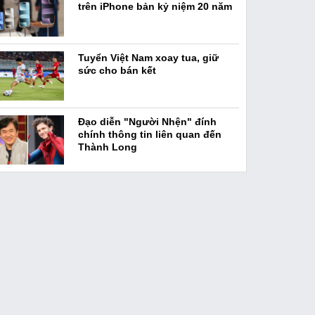
trên iPhone bản kỷ niệm 20 năm
Tuyển Việt Nam xoay tua, giữ
sức cho bán kết
Đạo diễn "Người Nhện" đính
chính thông tin liên quan đến
Thành Long