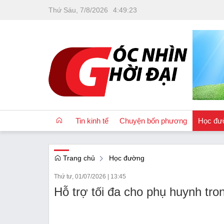
Thứ Sáu, 7/8/2026
4
:
49
:
23
Tin kinh tế
Chuyện bốn phương
Học đư
Trang chủ
Học đường
OCOP
Thứ tư, 01/07/2026
|
13:45
Quốc tế
Hỗ trợ tối đa cho phụ huynh tro
Tài chính
Nhà đất