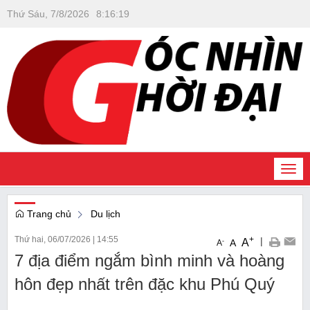
Thứ Sáu, 7/8/2026
8
:
16
:
20
Togg
navi
Trang chủ
Du lịch
Thứ hai, 06/07/2026
|
14:55
+
|
A
-
A
A
7 địa điểm ngắm bình minh và hoàng
hôn đẹp nhất trên đặc khu Phú Quý