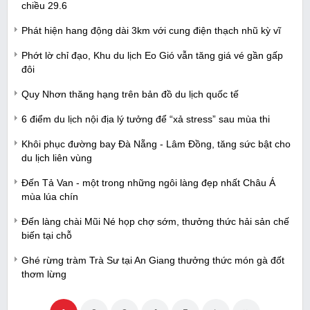
chiều 29.6
Phát hiện hang động dài 3km với cung điện thạch nhũ kỳ vĩ
Phớt lờ chỉ đạo, Khu du lịch Eo Gió vẫn tăng giá vé gần gấp
đôi
Quy Nhơn thăng hạng trên bản đồ du lịch quốc tế
6 điểm du lịch nội địa lý tưởng để “xả stress” sau mùa thi
Khôi phục đường bay Đà Nẵng - Lâm Đồng, tăng sức bật cho
du lịch liên vùng
Đến Tả Van - một trong những ngôi làng đẹp nhất Châu Á
mùa lúa chín
Đến làng chài Mũi Né họp chợ sớm, thưởng thức hải sản chế
biến tại chỗ
Ghé rừng tràm Trà Sư tại An Giang thưởng thức món gà đốt
thơm lừng