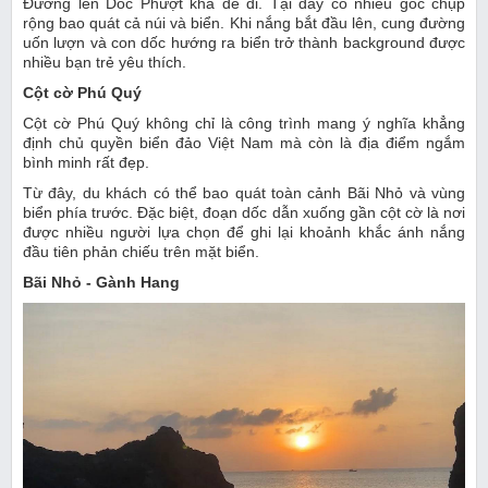
Đường lên Dốc Phượt khá dễ đi. Tại đây có nhiều góc chụp
rộng bao quát cả núi và biển. Khi nắng bắt đầu lên, cung đường
uốn lượn và con dốc hướng ra biển trở thành background được
nhiều bạn trẻ yêu thích.
Cột cờ Phú Quý
Cột cờ Phú Quý không chỉ là công trình mang ý nghĩa khẳng
định chủ quyền biển đảo Việt Nam mà còn là địa điểm ngắm
bình minh rất đẹp.
Từ đây, du khách có thể bao quát toàn cảnh Bãi Nhỏ và vùng
biển phía trước. Đặc biệt, đoạn dốc dẫn xuống gần cột cờ là nơi
được nhiều người lựa chọn để ghi lại khoảnh khắc ánh nắng
đầu tiên phản chiếu trên mặt biển.
Bãi Nhỏ - Gành Hang