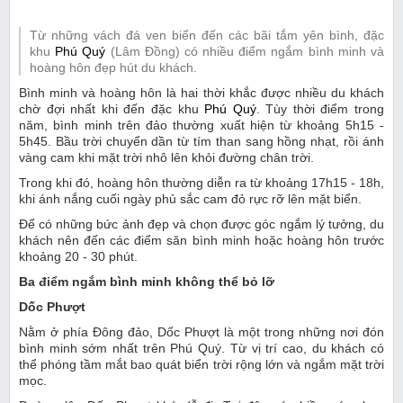
Từ những vách đá ven biển đến các bãi tắm yên bình, đặc
khu
Phú Quý
(Lâm Đồng) có nhiều điểm ngắm bình minh và
hoàng hôn đẹp hút du khách.
Bình minh và hoàng hôn là hai thời khắc được nhiều du khách
chờ đợi nhất khi đến đặc khu
Phú Quý
. Tùy thời điểm trong
năm, bình minh trên đảo thường xuất hiện từ khoảng 5h15 -
5h45. Bầu trời chuyển dần từ tím than sang hồng nhạt, rồi ánh
vàng cam khi mặt trời nhô lên khỏi đường chân trời.
Trong khi đó, hoàng hôn thường diễn ra từ khoảng 17h15 - 18h,
khi ánh nắng cuối ngày phủ sắc cam đỏ rực rỡ lên mặt biển.
Để có những bức ảnh đẹp và chọn được góc ngắm lý tưởng, du
khách nên đến các điểm săn bình minh hoặc hoàng hôn trước
khoảng 20 - 30 phút.
Ba điểm ngắm bình minh không thể bỏ lỡ
Dốc Phượt
Nằm ở phía Đông đảo, Dốc Phượt là một trong những nơi đón
bình minh sớm nhất trên Phú Quý. Từ vị trí cao, du khách có
thể phóng tầm mắt bao quát biển trời rộng lớn và ngắm mặt trời
mọc.