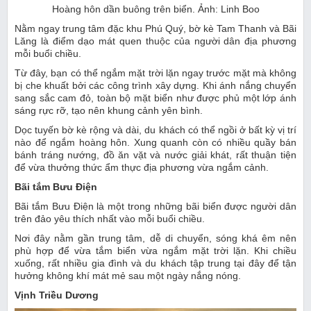
Hoàng hôn dần buông trên biển. Ảnh: Linh Boo
Nằm ngay trung tâm đặc khu Phú Quý, bờ kè Tam Thanh và Bãi
Lăng là điểm dạo mát quen thuộc của người dân địa phương
mỗi buổi chiều.
Từ đây, bạn có thể ngắm mặt trời lặn ngay trước mặt mà không
bị che khuất bởi các công trình xây dựng. Khi ánh nắng chuyển
sang sắc cam đỏ, toàn bộ mặt biển như được phủ một lớp ánh
sáng rực rỡ, tạo nên khung cảnh yên bình.
Dọc tuyến bờ kè rộng và dài, du khách có thể ngồi ở bất kỳ vị trí
nào để ngắm hoàng hôn. Xung quanh còn có nhiều quầy bán
bánh tráng nướng, đồ ăn vặt và nước giải khát, rất thuận tiện
để vừa thưởng thức ẩm thực địa phương vừa ngắm cảnh.
Bãi tắm Bưu Điện
Bãi tắm Bưu Điện là một trong những bãi biển được người dân
trên đảo yêu thích nhất vào mỗi buổi chiều.
Nơi đây nằm gần trung tâm, dễ di chuyển, sóng khá êm nên
phù hợp để vừa tắm biển vừa ngắm mặt trời lặn. Khi chiều
xuống, rất nhiều gia đình và du khách tập trung tại đây để tận
hưởng không khí mát mẻ sau một ngày nắng nóng.
Vịnh Triều Dương