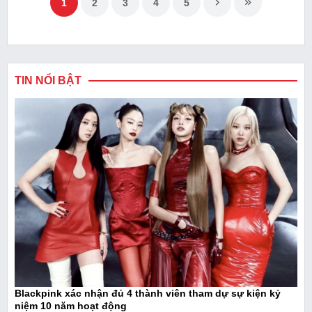
1
2
3
4
5
TIN NỔI BẬT
Blackpink xác nhận đủ 4 thành viên tham dự sự kiện kỷ
niệm 10 năm hoạt động