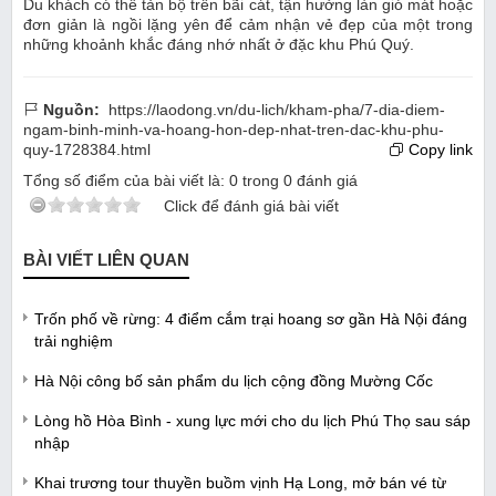
Du khách có thể tản bộ trên bãi cát, tận hưởng làn gió mát hoặc
đơn giản là ngồi lặng yên để cảm nhận vẻ đẹp của một trong
những khoảnh khắc đáng nhớ nhất ở đặc khu Phú Quý.
Nguồn:
https://laodong.vn/du-lich/kham-pha/7-dia-diem-
ngam-binh-minh-va-hoang-hon-dep-nhat-tren-dac-khu-phu-
quy-1728384.html
Copy link
Tổng số điểm của bài viết là:
0
trong
0
đánh giá
Click để đánh giá bài viết
BÀI VIẾT LIÊN QUAN
Trốn phố về rừng: 4 điểm cắm trại hoang sơ gần Hà Nội đáng
trải nghiệm
Hà Nội công bố sản phẩm du lịch cộng đồng Mường Cốc
Lòng hồ Hòa Bình - xung lực mới cho du lịch Phú Thọ sau sáp
nhập
Khai trương tour thuyền buồm vịnh Hạ Long, mở bán vé từ