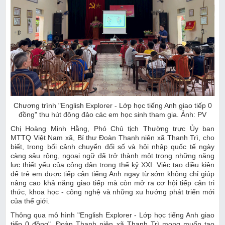
Chương trình "English Explorer - Lớp học tiếng Anh giao tiếp 0
đồng" thu hút đông đảo các em học sinh tham gia. Ảnh: PV
Chị Hoàng Minh Hằng, Phó Chủ tịch Thường trực Ủy ban
MTTQ Việt Nam xã, Bí thư Đoàn Thanh niên xã Thanh Trì, cho
biết, trong bối cảnh chuyển đổi số và hội nhập quốc tế ngày
càng sâu rộng, ngoại ngữ đã trở thành một trong những năng
lực thiết yếu của công dân trong thế kỷ XXI. Việc tạo điều kiện
để trẻ em được tiếp cận tiếng Anh ngay từ sớm không chỉ giúp
nâng cao khả năng giao tiếp mà còn mở ra cơ hội tiếp cận tri
thức, khoa học - công nghệ và những xu hướng phát triển mới
của thế giới.
Thông qua mô hình "English Explorer - Lớp học tiếng Anh giao
tiếp 0 đồng", Đoàn Thanh niên xã Thanh Trì mong muốn tạo