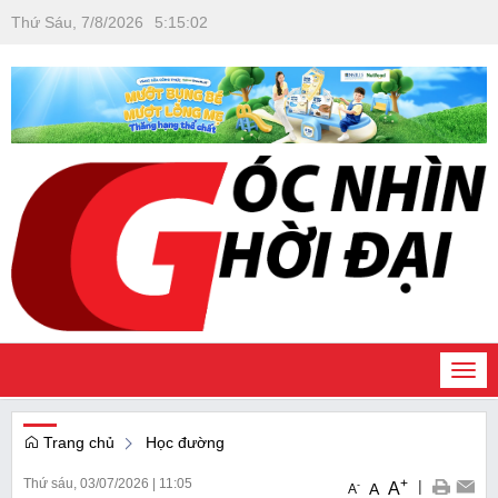
Thứ Sáu, 7/8/2026
5
:
15
:
03
Togg
navi
Trang chủ
Học đường
Thứ sáu, 03/07/2026
|
11:05
+
|
A
-
A
A