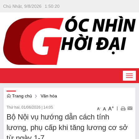
Chủ Nhật, 9/8/2026
1
:
50
:
20
Togg
navi
Trang chủ
Văn hóa
Thứ hai, 01/06/2026
|
14:05
+
|
A
-
A
A
Bộ Nội vụ hướng dẫn cách tính
lương, phụ cấp khi tăng lương cơ sở
từ ngày 1-7