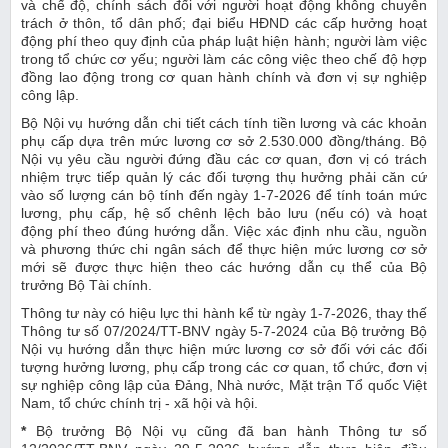
và chế độ, chính sách đối với người hoạt động không chuyên
trách ở thôn, tổ dân phố; đại biểu HĐND các cấp hưởng hoạt
động phí theo quy định của pháp luật hiện hành; người làm việc
trong tổ chức cơ yếu; người làm các công việc theo chế độ hợp
đồng lao động trong cơ quan hành chính và đơn vị sự nghiệp
công lập.
Bộ Nội vụ hướng dẫn chi tiết cách tính tiền lương và các khoản
phụ cấp dựa trên mức lương cơ sở 2.530.000 đồng/tháng. Bộ
Nội vụ yêu cầu người đứng đầu các cơ quan, đơn vị có trách
nhiệm trực tiếp quản lý các đối tượng thụ hưởng phải căn cứ
vào số lượng cán bộ tính đến ngày 1-7-2026 để tính toán mức
lương, phụ cấp, hệ số chênh lệch bảo lưu (nếu có) và hoạt
động phí theo đúng hướng dẫn. Việc xác định nhu cầu, nguồn
và phương thức chi ngân sách để thực hiện mức lương cơ sở
mới sẽ được thực hiện theo các hướng dẫn cụ thể của Bộ
trưởng Bộ Tài chính.
Thông tư này có hiệu lực thi hành kể từ ngày 1-7-2026, thay thế
Thông tư số 07/2024/TT-BNV ngày 5-7-2024 của Bộ trưởng Bộ
Nội vụ hướng dẫn thực hiện mức lương cơ sở đối với các đối
tượng hưởng lương, phụ cấp trong các cơ quan, tổ chức, đơn vị
sự nghiệp công lập của Đảng, Nhà nước, Mặt trận Tổ quốc Việt
Nam, tổ chức chính trị - xã hội và hội.
*
Bộ trưởng Bộ Nội vụ cũng đã ban hành Thông tư số