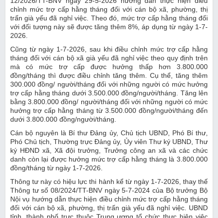
12/2026/TT-BNV ngày 29-5-2026 hướng dẫn thực hiện điều
chỉnh mức trợ cấp hằng tháng đối với cán bộ xã, phường, thị
trấn già yếu đã nghỉ việc. Theo đó, mức trợ cấp hằng tháng đối
với đối tượng này sẽ được tăng thêm 8%, áp dụng từ ngày 1-7-
2026.
Cũng từ ngày 1-7-2026, sau khi điều chỉnh mức trợ cấp hằng
tháng đối với cán bộ xã già yếu đã nghỉ việc theo quy định trên
mà có mức trợ cấp được hưởng thấp hơn 3.800.000
đồng/tháng thì được điều chỉnh tăng thêm. Cụ thể, tăng thêm
300.000 đồng/ người/tháng đối với những người có mức hưởng
trợ cấp hằng tháng dưới 3.500.000 đồng/người/tháng. Tăng lên
bằng 3.800.000 đồng/ người/tháng đối với những người có mức
hưởng trợ cấp hằng tháng từ 3.500.000 đồng/người/tháng đến
dưới 3.800.000 đồng/người/tháng.
Cán bộ nguyên là Bí thư Đảng ủy, Chủ tịch UBND, Phó Bí thư,
Phó Chủ tịch, Thường trực Đảng ủy, Ủy viên Thư ký UBND, Thư
ký HĐND xã, Xã đội trưởng, Trưởng công an xã và các chức
danh còn lại được hưởng mức trợ cấp hằng tháng là 3.800.000
đồng/tháng từ ngày 1-7-2026.
Thông tư này có hiệu lực thi hành kể từ ngày 1-7-2026, thay thế
Thông tư số 08/2024/TT-BNV ngày 5-7-2024 của Bộ trưởng Bộ
Nội vụ hướng dẫn thực hiện điều chỉnh mức trợ cấp hằng tháng
đối với cán bộ xã, phường, thị trấn già yếu đã nghỉ việc. UBND
tỉnh, thành phố trực thuộc Trung ương tổ chức thực hiện việc