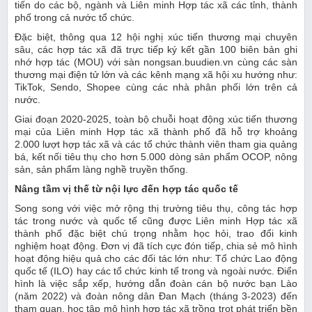
tiến do các bộ, ngành và Liên minh Hợp tác xã các tỉnh, thành
phố trong cả nước tổ chức.
Đặc biệt, thông qua 12 hội nghị xúc tiến thương mại chuyên
sâu, các hợp tác xã đã trực tiếp ký kết gần 100 biên bản ghi
nhớ hợp tác (MOU) với sàn nongsan.buudien.vn cùng các sàn
thương mại điện tử lớn và các kênh mạng xã hội xu hướng như:
TikTok, Sendo, Shopee cùng các nhà phân phối lớn trên cả
nước.
Giai đoạn 2020-2025, toàn bộ chuỗi hoạt động xúc tiến thương
mại của Liên minh Hợp tác xã thành phố đã hỗ trợ khoảng
2.000 lượt hợp tác xã và các tổ chức thành viên tham gia quảng
bá, kết nối tiêu thụ cho hơn 5.000 dòng sản phẩm OCOP, nông
sản, sản phẩm làng nghề truyền thống.
Nâng tầm vị thế từ nội lực
đến hợp tác quốc tế
Song song với việc mở rộng thị trường tiêu thụ, công tác hợp
tác trong nước và quốc tế cũng được Liên minh Hợp tác xã
thành phố đặc biệt chú trọng nhằm học hỏi, trao đổi kinh
nghiệm hoạt động. Đơn vị đã tích cực đón tiếp, chia sẻ mô hình
hoạt động hiệu quả cho các đối tác lớn như: Tổ chức Lao động
quốc tế (ILO) hay các tổ chức kinh tế trong và ngoài nước. Điển
hình là việc sắp xếp, hướng dẫn đoàn cán bộ nước bạn Lào
(năm 2022) và đoàn nông dân Đan Mạch (tháng 3-2023) đến
tham quan, học tập mô hình hợp tác xã trồng trọt phát triển bền