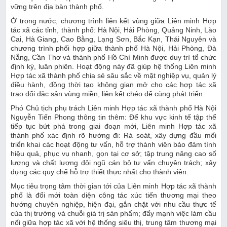
vững trên địa bàn thành phố.
Ở trong nước, chương trình liên kết vùng giữa Liên minh Hợp
tác xã các tỉnh, thành phố: Hà Nội, Hải Phòng, Quảng Ninh, Lào
Cai, Hà Giang, Cao Bằng, Lạng Sơn, Bắc Kạn, Thái Nguyên và
chương trình phối hợp giữa thành phố Hà Nội, Hải Phòng, Đà
Nẵng, Cần Thơ và thành phố Hồ Chí Minh được duy trì tổ chức
định kỳ, luân phiên. Hoạt động này đã giúp hệ thống Liên minh
Hợp tác xã thành phố chia sẻ sâu sắc về mặt nghiệp vụ, quản lý
điều hành, đồng thời tạo không gian mở cho các hợp tác xã
trao đổi đặc sản vùng miền, liên kết chéo để cùng phát triển.
Phó Chủ tịch phụ trách Liên minh Hợp tác xã thành phố Hà Nội
Nguyễn Tiến Phong thông tin thêm: Để khu vực kinh tế tập thể
tiếp tục bứt phá trong giai đoạn mới, Liên minh Hợp tác xã
thành phố xác định rõ hướng đi: Rà soát, xây dựng đầu mối
triển khai các hoạt động tư vấn, hỗ trợ thành viên bảo đảm tính
hiệu quả, phục vụ nhanh, gọn tại cơ sở; tập trung nâng cao số
lượng và chất lượng đội ngũ cán bộ tư vấn chuyên trách; xây
dựng các quy chế hỗ trợ thiết thực nhất cho thành viên.
Mục tiêu trọng tâm thời gian tới của Liên minh Hợp tác xã thành
phố là đổi mới toàn diện công tác xúc tiến thương mại theo
hướng chuyên nghiệp, hiện đại, gắn chặt với nhu cầu thực tế
của thị trường và chuỗi giá trị sản phẩm; đẩy mạnh việc làm cầu
nối giữa hợp tác xã với hệ thống siêu thị, trung tâm thương mại