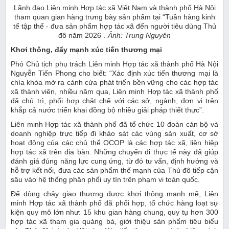
Lãnh đạo Liên minh Hợp tác xã Việt Nam và thành phố Hà Nội
tham quan gian hàng trưng bày sản phẩm tại “Tuần hàng kinh
tế tập thể - đưa sản phẩm hợp tác xã đến người tiêu dùng Thủ
đô năm 2026”.
Ảnh: Trung Nguyên
Khơi thông, đẩy mạnh xúc tiến thương mại
Phó Chủ tịch phụ trách Liên minh Hợp tác xã thành phố Hà Nội
Nguyễn Tiến Phong cho biết: “Xác định xúc tiến thương mại là
chìa khóa mở ra cánh cửa phát triển bền vững cho các hợp tác
xã thành viên, nhiều năm qua, Liên minh Hợp tác xã thành phố
đã chủ trì, phối hợp chặt chẽ với các sở, ngành, đơn vị trên
khắp cả nước triển khai đồng bộ nhiều giải pháp thiết thực”.
Liên minh Hợp tác xã thành phố đã tổ chức 10 đoàn cán bộ và
doanh nghiệp trực tiếp đi khảo sát các vùng sản xuất, cơ sở
hoạt động của các chủ thể OCOP là các hợp tác xã, liên hiệp
hợp tác xã trên địa bàn. Những chuyến đi thực tế này đã giúp
đánh giá đúng năng lực cung ứng, từ đó tư vấn, định hướng và
hỗ trợ kết nối, đưa các sản phẩm thế mạnh của Thủ đô tiếp cận
sâu vào hệ thống phân phối uy tín trên phạm vi toàn quốc.
Để dòng chảy giao thương được khơi thông mạnh mẽ, Liên
minh Hợp tác xã thành phố đã phối hợp, tổ chức hàng loạt sự
kiện quy mô lớn như: 15 khu gian hàng chung, quy tụ hơn 300
hợp tác xã tham gia quảng bá, giới thiệu sản phẩm tiêu biểu