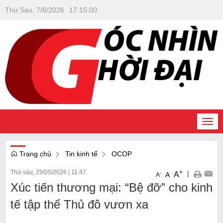
Thứ Sáu, 7/8/2026
17
:
15
:
01
Togg
navi
Trang chủ
Tin kinh tế
OCOP
Thứ sáu, 29/05/2026
|
11:47
+
|
A
-
A
A
Xúc tiến thương mại: “Bệ đỡ” cho kinh
tế tập thể Thủ đô vươn xa