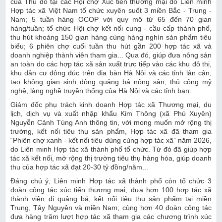
của Thủ đô tại các Hội chợ Xúc tiến thương mại do Liên minh
Hợp tác xã Việt Nam tổ chức xuyên suốt 3 miền Bắc - Trung -
Nam; 5 tuần hàng OCOP với quy mô từ 65 đến 70 gian
hàng/tuần; tổ chức Hội chợ kết nối cung - cầu cấp thành phố,
thu hút khoảng 150 gian hàng cùng hàng nghìn sản phẩm tiêu
biểu; 6 phiên chợ cuối tuần thu hút gần 200 hợp tác xã và
doanh nghiệp thành viên tham gia... Qua đó, giúp đưa nông sản
an toàn do các hợp tác xã sản xuất trực tiếp vào các khu đô thị,
khu dân cư đông đúc trên địa bàn Hà Nội và các tỉnh lân cận,
tạo không gian sinh động quảng bá nông sản, thủ công mỹ
nghệ, làng nghề truyền thống của Hà Nội và các tỉnh bạn.
Giám đốc phụ trách kinh doanh Hợp tác xã Thương mại, du
lịch, dịch vụ và xuất nhập khẩu Kim Thông (xã Phú Xuyên)
Nguyễn Cảnh Tùng Anh thông tin, với mong muốn mở rộng thị
trường, kết nối tiêu thụ sản phẩm, Hợp tác xã đã tham gia
“Phiên chợ xanh - kết nối tiêu dùng cùng hợp tác xã” năm 2026,
do Liên minh Hợp tác xã thành phố tổ chức. Từ đó đã giúp hợp
tác xã kết nối, mở rộng thị trường tiêu thụ hàng hóa, giúp doanh
thu của hợp tác xã đạt 20-30 tỷ đồng/năm...
Đáng chú ý, Liên minh Hợp tác xã thành phố còn tổ chức 3
đoàn công tác xúc tiến thương mại, đưa hơn 100 hợp tác xã
thành viên đi quảng bá, kết nối tiêu thụ sản phẩm tại miền
Trung, Tây Nguyên và miền Nam; cùng hơn 40 đoàn công tác
đưa hàng trăm lượt hợp tác xã tham gia các chương trình xúc