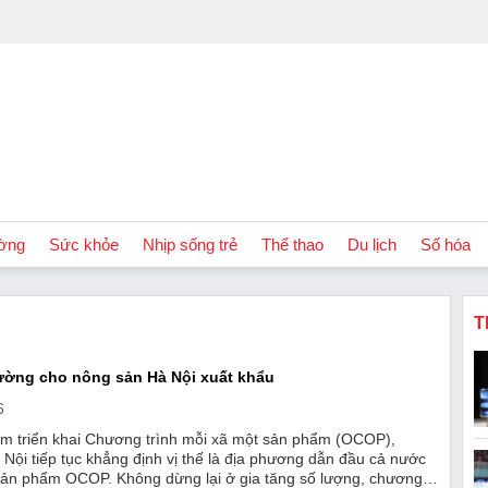
ờng
Sức khỏe
Nhịp sống trẻ
Thể thao
Du lịch
Số hóa
T
ờng cho nông sản Hà Nội xuất khẩu
6
m triển khai Chương trình mỗi xã một sản phẩm (OCOP),
Nội tiếp tục khẳng định vị thế là địa phương dẫn đầu cả nước
sản phẩm OCOP. Không dừng lại ở gia tăng số lượng, chương