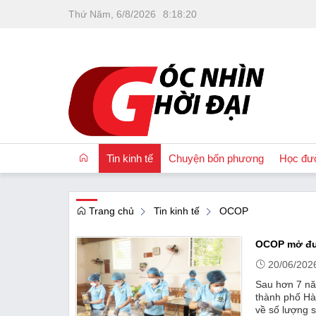
Thứ Năm, 6/8/2026
8
:
18
:
21
Tin kinh tế
Chuyện bốn phương
Học đư
Trang chủ
Tin kinh tế
OCOP
OCOP
OCOP mở đư
Quốc tế
20/06/202
Tài chính
Sau hơn 7 nă
Nhà đất
thành phố Hà 
về số lượng 