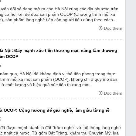
6
yển đổi số đang mở ra cho Hà Nội cùng các địa phương trên
g cơ hội lớn để đưa sản phẩm OCOP (Chương trình mỗi xã
), sản phẩm làng nghề tiếp cận người tiêu dùng theo cách
bản và hiệu quả rõ rệt.
Đọc thêm
à Nội: Đẩy mạnh xúc tiến thương mại, nâng tầm thương
hẩm OCOP
5
năm qua, Hà Nội đã khẳng định vị thế tiên phong trong thực
trình mỗi xã một sản phẩm (OCOP), không chỉ ở quy mô sản
ở chất lượng và hiệu quả xúc tiến thương mại.
Đọc thêm
à OCOP: Cộng hưởng để giữ nghề, làm giàu từ nghề
5
u đã được mệnh danh là đất "trăm nghề" với hệ thống làng nghề
c nhất cả nước. Từ gốm Bát Tràng, khảm trai Chuyên Mỹ, lụa