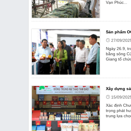
Vạn Phúc...
Sản phẩm OC
27/09/202
Ngày 26.9, t
bằng sông C
Giang tổ chứ
OCOP với các
Xây dựng sả
15/09/202
Xác định Chư
trọng phát hu
trung lựa ch
hiệu, nâng ca