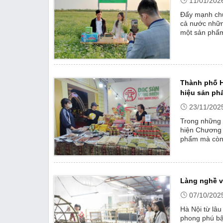
11/01/202
Đẩy mạnh chu
cả nước nhữn
một sản phẩm
hiện đại, bài 
Thành phố H
hiệu sản p
23/11/202
Trong những 
hiện Chương 
phẩm mà còn 
Làng nghề v
07/10/202
Hà Nội từ lâ
phong phú bậ