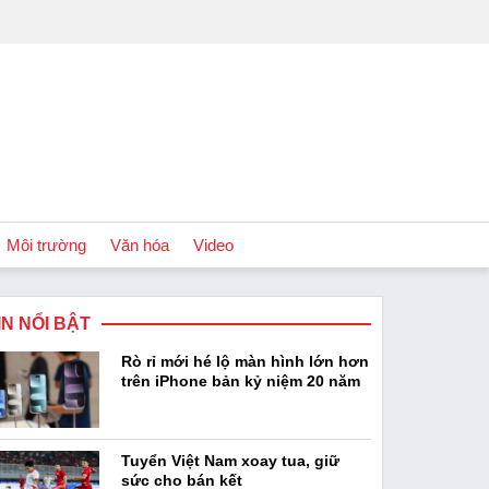
Môi trường
Văn hóa
Video
IN NỔI BẬT
Chính sách
Rò rỉ mới hé lộ màn hình lớn hơn
Podcast
trên iPhone bản kỷ niệm 20 năm
Tuyển Việt Nam xoay tua, giữ
sức cho bán kết