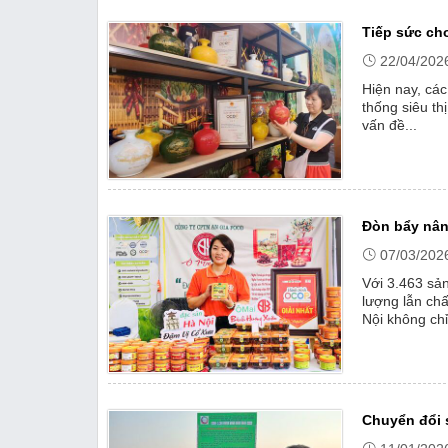
Tiếp sức ch
22/04/202
Hiện nay, cá
thống siêu th
vấn đề...
Đòn bẩy nâ
07/03/202
Với 3.463 sả
lượng lẫn ch
Nội không ch
bước chuyển 
Chuyển đổi 