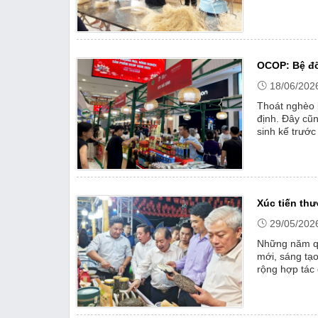
Thị trường
trình còn tạo
Emagazine
OCOP: Bệ đỡ
18/06/202
Thoát nghèo 
định. Đây cũ
sinh kế trước
Xúc tiến th
29/05/202
Những năm qu
mới, sáng tạo
rộng hợp tác 