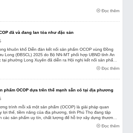
Đọc thêm
OP đã và đang lan tỏa như đặc sản
5
rong khuôn khổ Diễn đàn kết nối sản phẩm OCOP vùng Đồng
ửu Long (ĐBSCL) 2025 do Bộ NN-MT phối hợp UBND tỉnh An
c tại phường Long Xuyên đã diễn ra Hội nghị kết nối sản phẩm
 hệ thống thương mại. Dưới sự ...
Đọc thêm
n phẩm OCOP dựa trên thế mạnh sẵn có tại địa phương
5
ơng trình mỗi xã một sản phẩm (OCOP) là giải pháp quan
y lợi thế, tiềm năng của địa phương, tỉnh Phú Thọ đang tập
ọn các sản phẩm uy tín, chất lượng để hỗ trợ xây dựng thương
o giá trị sản phẩm.
Đọc thêm