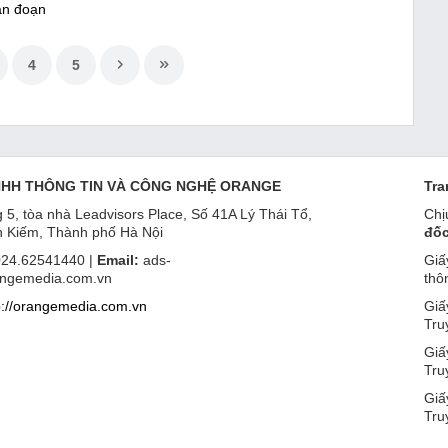
ián đoạn
4
5
NHH THÔNG TIN VÀ CÔNG NGHỆ ORANGE
Tra
 5, tòa nhà Leadvisors Place, Số 41A Lý Thái Tổ,
Chị
 Kiếm, Thành phố Hà Nội
đốc
24.62541440 |
Email:
ads-
Giấ
ngemedia.com.vn
thô
p://orangemedia.com.vn
Giấ
Tru
Giấ
Tru
Giấ
Tru