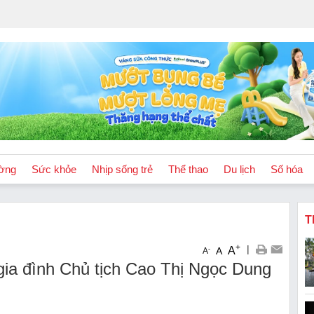
ờng
Sức khỏe
Nhịp sống trẻ
Thể thao
Du lịch
Số hóa
T
+
|
A
-
A
A
 gia đình Chủ tịch Cao Thị Ngọc Dung