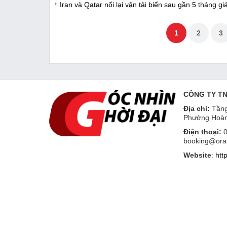
Iran và Qatar nối lại vận tải biển sau gần 5 tháng g
1
2
3
CÔNG TY T
Địa chỉ:
Tầng
Phường Hoàn
Điện thoại:
0
booking@ora
Website
:
htt