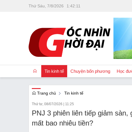
Thứ Sáu, 7/8/2026
1
:
42
:
12
Tin kinh tế
Chuyện bốn phương
Học đư
Trang chủ
Tin kinh tế
OCOP
Thứ tư, 08/07/2026
|
11:25
Quốc tế
PNJ 3 phiên liên tiếp giảm sàn,
Tài chính
mất bao nhiêu tiền?
Nhà đất