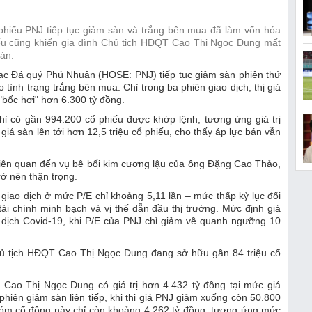
 phiếu PNJ tiếp tục giảm sàn và trắng bên mua đã làm vốn hóa
iếu cũng khiến gia đình Chủ tịch HĐQT Cao Thị Ngọc Dung mất
oán.
bạc Đá quý Phú Nhuận (HOSE: PNJ) tiếp tục giảm sàn phiên thứ
o tình trạng trắng bên mua. Chỉ trong ba phiên giao dịch, thị giá
bốc hơi" hơn 6.300 tỷ đồng.
ỉ có gần 994.200 cổ phiếu được khớp lệnh, tương ứng giá trị
giá sàn lên tới hơn 12,5 triệu cổ phiếu, cho thấy áp lực bán vẫn
liên quan đến vụ bê bối kim cương lậu của ông Đặng Cao Thảo,
ở nên thận trọng.
 giao dịch ở mức P/E chỉ khoảng 5,11 lần – mức thấp kỷ lục đối
ài chính minh bạch và vị thế dẫn đầu thị trường. Mức định giá
i dịch Covid-19, khi P/E của PNJ chỉ giảm về quanh ngưỡng 10
Chủ tịch HĐQT Cao Thị Ngọc Dung đang sở hữu gần 84 triệu cổ
bà Cao Thị Ngọc Dung có giá trị hơn 4.432 tỷ đồng tại mức giá
phiên giảm sàn liên tiếp, khi thị giá PNJ giảm xuống còn 50.800
nhóm cổ đông này chỉ còn khoảng 4.262 tỷ đồng, tương ứng mức