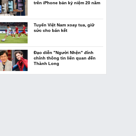
trên iPhone bản kỷ niệm 20 năm
Tuyển Việt Nam xoay tua, giữ
sức cho bán kết
Đạo diễn "Người Nhện" đính
chính thông tin liên quan đến
Thành Long