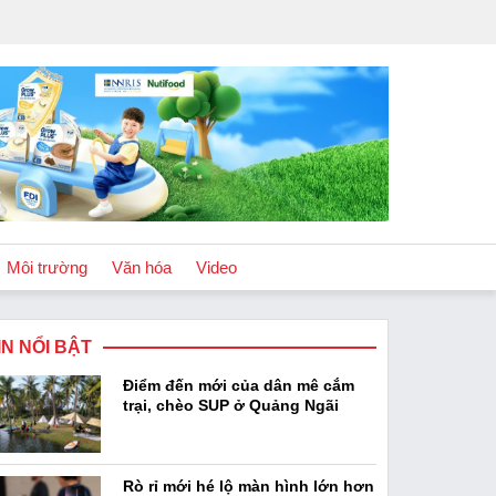
Môi trường
Văn hóa
Video
IN NỔI BẬT
Chính sách
Điểm đến mới của dân mê cắm
Podcast
trại, chèo SUP ở Quảng Ngãi
Rò rỉ mới hé lộ màn hình lớn hơn