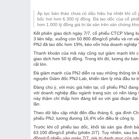
Thị trường
Áp lực bán tháo chưa có dấu hiệu hạ nhiệt khi cổ
Emagazine
bốc hơi hơn 6.300 tỷ đồng. Đà lao dốc của cổ ph
hơn 1.000 tỷ đồng giá trị tài sản trên sàn chứng kh
Kết phiên giao dịch ngày 7/7, cổ phiếu CTCP Vàng 
3 liên tiếp, xuống còn 50.800 đồng/cổ phiếu và rơi và
PNJ đã lao dốc hơn 19%, kéo vốn hóa doanh nghiệp "
Thanh khoản của mã này cũng sụt giảm mạnh khi ch
giao dịch hơn 50 tỷ đồng. Trong khi đó, lượng dư bán 
rất lớn.
Đà giảm mạnh của PNJ diễn ra sau những thông tin 
nguyên Giám đốc PNJ-Lab, khiến tâm lý nhà đầu tư tr
Đáng chú ý, với mức giá hiện tại, cổ phiếu PNJ đang
với doanh nghiệp đầu ngành trang sức có nền tảng t
này thậm chí thấp hơn đáng kể so với giai đoạn đạ
lần.
Theo dữ liệu cập nhật đến đầu tháng 6, gia đình 
phiếu PNJ, tương đương 16,4% vốn điều lệ công ty.
Trước khi cổ phiếu lao dốc, khối tài sản gia đình 
63.100 đồng/cổ phiếu (phiên 2/7). Tuy nhiên, sau ba 
đồng/cổ phiếu vào ngày 7/7, giá trị danh mục của 