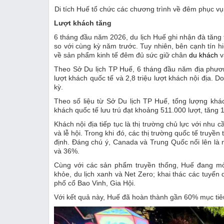
Di tích Huế tổ chức các chương trình về đêm phục vụ
Lượt khách tăng
6 tháng đầu năm 2026, du lịch Huế ghi nhận đà tăng 
so với cùng kỳ năm trước. Tuy nhiên, bên cạnh tín hi
về sản phẩm kinh tế đêm đủ sức giữ chân
du khách
v
Theo Sở Du lịch TP Huế, 6 tháng đầu năm địa phương
lượt khách quốc tế và 2,8 triệu lượt khách nội địa. D
kỳ.
Theo số liệu từ Sở Du lịch TP Huế, tổng lượng khác
khách quốc tế lưu trú đạt khoảng 511.000 lượt, tăng 
Khách nội địa tiếp tục là thị trường chủ lực với nhu
và lễ hội. Trong khi đó, các thị trường quốc tế truyề
định. Đáng chú ý, Canada và Trung Quốc nổi lên là 
và 36%.
Cùng với các sản phẩm truyền thống, Huế đang mở 
khỏe, du lịch xanh và Net Zero; khai thác các tuyến
phố cổ Bao Vinh, Gia Hội.
Với kết quả này, Huế đã hoàn thành gần 60% mục tiêu