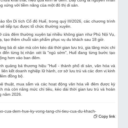
g xứng với tiềm năng của một đô thị di sản.
 tồn Di tích Cố đô Huế, trong quý III/2026, các chương trình
sẽ tiếp tục được tổ chức thường xuyên.
mở cửa đêm thường xuyên tại nhiều không gian như Phủ Nội Vụ,
 tạo thêm chuỗi sản phẩm phục vụ du khách sau 18 giờ.
ng bá di sản mà còn kéo dài thời gian lưu trú, gia tăng mức chi
ểm đến từng bị nhận xét là "ngủ sớm", Huế đang từng bước tạo
 động hơn vào ban đêm.
nh quảng bá thương hiệu "Huế - thành phố di sản, văn hóa và
iên kết doanh nghiệp lữ hành, cơ sở lưu trú và các đơn vị kinh
 đêm đồng bộ.
nghệ thuật, mua sắm và các hoạt động văn hóa về đêm được kỳ
h mà còn nâng mức chi tiêu, kéo dài thời gian lưu trú và hoàn
ng năm 2026.
oi-mo-cua-dem-hue-ky-vong-tang-chi-tieu-cua-du-khach-
Copy link