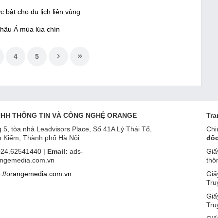
bật cho du lịch liên vùng
Châu Á mùa lúa chín
4
5
NHH THÔNG TIN VÀ CÔNG NGHỆ ORANGE
Tra
 5, tòa nhà Leadvisors Place, Số 41A Lý Thái Tổ,
Chị
 Kiếm, Thành phố Hà Nội
đốc
24.62541440 |
Email:
ads-
Giấ
ngemedia.com.vn
thô
p://orangemedia.com.vn
Giấ
Tru
Giấ
Tru