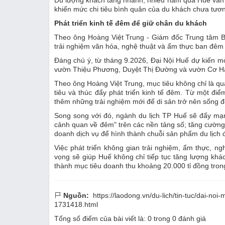
khiến mức chi tiêu bình quân của du khách chưa tươn
Phát triển kinh tế đêm để giữ chân du khách
Theo ông Hoàng Việt Trung - Giám đốc Trung tâm Bảo
trải nghiệm văn hóa, nghệ thuật và ẩm thực ban đêm 
Đáng chú ý, từ tháng 9.2026, Đại Nội Huế dự kiến 
vườn Thiệu Phương, Duyệt Thị Đường và vườn Cơ Hạ,
Theo ông Hoàng Việt Trung, mục tiêu không chỉ là quả
tiêu và thúc đẩy phát triển kinh tế đêm. Từ một đi
thêm những trải nghiệm mới để di sản trở nên sống
Song song với đó, ngành du lịch TP Huế sẽ đẩy mạ
cảnh quan về đêm" trên các nền tảng số; tăng cường l
doanh dịch vụ để hình thành chuỗi sản phẩm du lịch
Việc phát triển không gian trải nghiệm, ẩm thực, 
vọng sẽ giúp Huế không chỉ tiếp tục tăng lượng khác
thành mục tiêu doanh thu khoảng 20.000 tỉ đồng tro
Nguồn:
https://laodong.vn/du-lich/tin-tuc/dai-n
1731418.html
Tổng số điểm của bài viết là:
0
trong
0
đánh giá