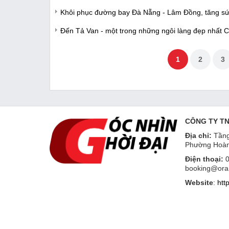
Khôi phục đường bay Đà Nẵng - Lâm Đồng, tăng sức 
Đến Tả Van - một trong những ngôi làng đẹp nhất 
1
2
3
CÔNG TY T
Địa chỉ:
Tầng
Phường Hoàn
Điện thoại:
0
booking@ora
Website
:
htt