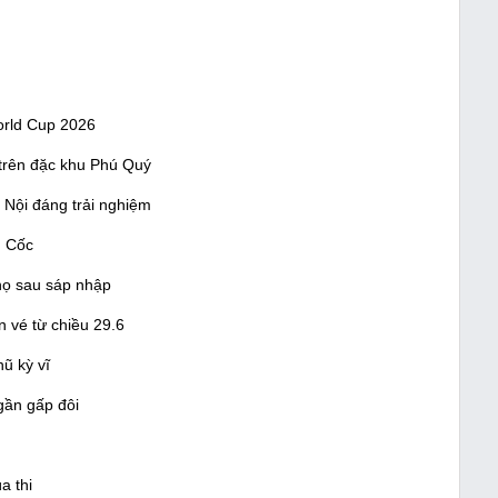
orld Cup 2026
trên đặc khu Phú Quý
 Nội đáng trải nghiệm
g Cốc
họ sau sáp nhập
 vé từ chiều 29.6
ũ kỳ vĩ
 gần gấp đôi
a thi