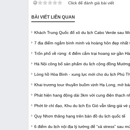
Click để đánh giá bài viết
BÀI VIẾT LIÊN QUAN
Khách Trung Quốc đổ xô du lịch Cabo Verde sau W
7 địa điểm ngắm bình minh và hoàng hôn đẹp nhất 
Trốn phố về rừng: 4 điểm cắm trại hoang sơ gần Hà
Hà Nội công bố sản phẩm du lịch cộng đồng Mườn
Lòng hồ Hòa Bình - xung lực mới cho du lịch Phú T
Khai trương tour thuyền buồm vịnh Hạ Long, mở bán
Phát hiện hang động dài 3km với cung điện thạch nh
Phớt lờ chỉ đạo, Khu du lịch Eo Gió vẫn tăng giá vé
Quy Nhơn thăng hạng trên bản đồ du lịch quốc tế
6 điểm du lịch nội địa lý tưởng để “xả stress” sau mù