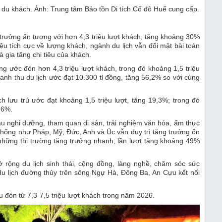
 du khách. Ảnh: Trung tâm Bảo tồn Di tích Cố đô Huế cung cấp.
trưởng ấn tượng với hơn 4,3 triệu lượt khách, tăng khoảng 30%
ệu tích cực về lượng khách, ngành du lịch vẫn đối mặt bài toán
à gia tăng chi tiêu của khách.
 ước đón hơn 4,3 triệu lượt khách, trong đó khoảng 1,5 triệu
oanh thu du lịch ước đạt 10.300 tỉ đồng, tăng 56,2% so với cùng
h lưu trú ước đạt khoảng 1,5 triệu lượt, tăng 19,3%; trong đó
16%.
 cầu nghỉ dưỡng, tham quan di sản, trải nghiệm văn hóa, ẩm thực
n thống như Pháp, Mỹ, Đức, Anh và Úc vẫn duy trì tăng trưởng ổn
những thị trường tăng trưởng nhanh, lần lượt tăng khoảng 49%
rộng du lịch sinh thái, cộng đồng, làng nghề, chăm sóc sức
 du lịch đường thủy trên sông Ngự Hà, Đông Ba, An Cựu kết nối
 đón từ 7,3-7,5 triệu lượt khách trong năm 2026.