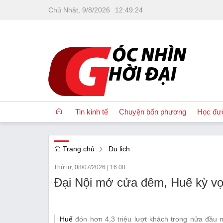
Chủ Nhật, 9/8/2026
12
:
49
:
25
Tin kinh tế
Chuyện bốn phương
Học đư
Trang chủ
Du lịch
OCOP
Thứ tư, 08/07/2026
|
16:00
Quốc tế
Đại Nội mở cửa đêm, Huế kỳ vọn
Tài chính
Nhà đất
Huế
đón hơn 4,3 triệu lượt khách trong nửa đầu n