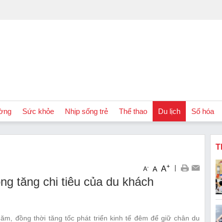
ờng
Sức khỏe
Nhịp sống trẻ
Thể thao
Du lịch
Số hóa
T
+
|
A
-
A
A
g tăng chi tiêu của du khách
ăm, đồng thời tăng tốc phát triển kinh tế đêm để giữ chân du