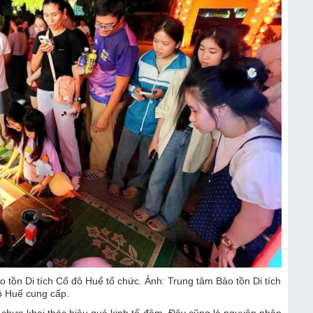
 tồn Di tích Cố đô Huế tổ chức. Ảnh: Trung tâm Bảo tồn Di tích
 Huế cung cấp.
chưa khai thác hiệu quả kinh tế đêm. Đây cũng là nguyên nhân