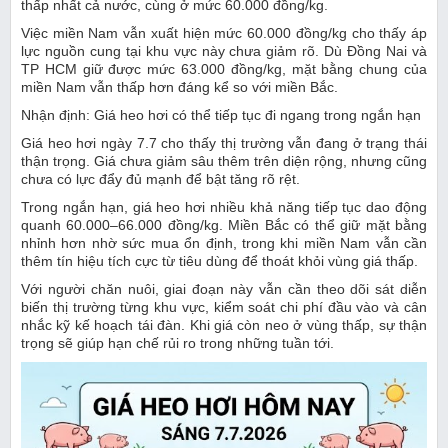
thấp nhất cả nước, cùng ở mức 60.000 đồng/kg.
Việc miền Nam vẫn xuất hiện mức 60.000 đồng/kg cho thấy áp
lực nguồn cung tại khu vực này chưa giảm rõ. Dù Đồng Nai và
TP HCM giữ được mức 63.000 đồng/kg, mặt bằng chung của
miền Nam vẫn thấp hơn đáng kể so với miền Bắc.
Nhận định: Giá heo hơi có thể tiếp tục đi ngang trong ngắn hạn
Giá heo hơi ngày 7.7 cho thấy thị trường vẫn đang ở trạng thái
thận trọng. Giá chưa giảm sâu thêm trên diện rộng, nhưng cũng
chưa có lực đẩy đủ mạnh để bật tăng rõ rệt.
Trong ngắn hạn, giá heo hơi nhiều khả năng tiếp tục dao động
quanh 60.000–66.000 đồng/kg. Miền Bắc có thể giữ mặt bằng
nhỉnh hơn nhờ sức mua ổn định, trong khi miền Nam vẫn cần
thêm tín hiệu tích cực từ tiêu dùng để thoát khỏi vùng giá thấp.
Với người chăn nuôi, giai đoạn này vẫn cần theo dõi sát diễn
biến thị trường từng khu vực, kiểm soát chi phí đầu vào và cân
nhắc kỹ kế hoạch tái đàn. Khi giá còn neo ở vùng thấp, sự thận
trọng sẽ giúp hạn chế rủi ro trong những tuần tới.