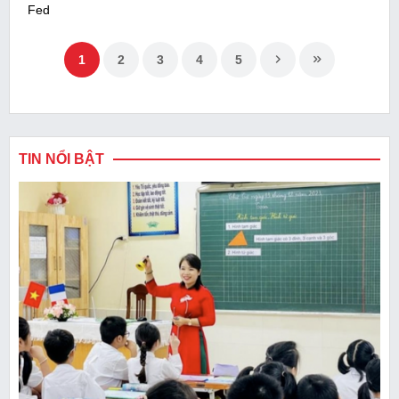
Fed
1
2
3
4
5
TIN NỔI BẬT