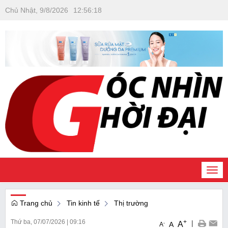
Chủ Nhật, 9/8/2026
12
:
56
:
19
Togg
navi
Trang chủ
Tin kinh tế
Thị trường
Thứ ba, 07/07/2026
|
09:16
+
|
A
-
A
A