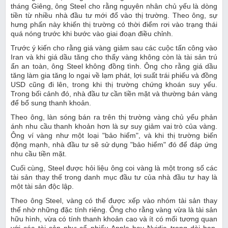
tháng Giêng, ông Steel cho rằng nguyên nhân chủ yếu là dòng
tiền từ nhiều nhà đầu tư mới đổ vào thị trường. Theo ông, sự
hưng phấn này khiến thị trường có thời điểm rơi vào trạng thái
quá nóng trước khi bước vào giai đoạn điều chỉnh.
Trước ý kiến cho rằng giá vàng giảm sau các cuộc tấn công vào
Iran và khi giá dầu tăng cho thấy vàng không còn là tài sản trú
ẩn an toàn, ông Steel không đồng tình. Ông cho rằng giá dầu
tăng làm gia tăng lo ngại về lạm phát, lợi suất trái phiếu và đồng
USD cũng đi lên, trong khi thị trường chứng khoán suy yếu.
Trong bối cảnh đó, nhà đầu tư cần tiền mặt và thường bán vàng
để bổ sung thanh khoản.
Theo ông, làn sóng bán ra trên thị trường vàng chủ yếu phản
ánh nhu cầu thanh khoản hơn là sự suy giảm vai trò của vàng.
Ông ví vàng như một loại "bảo hiểm", và khi thị trường biến
động mạnh, nhà đầu tư sẽ sử dụng "bảo hiểm" đó để đáp ứng
nhu cầu tiền mặt.
Cuối cùng, Steel được hỏi liệu ông coi vàng là một trong số các
tài sản thay thế trong danh mục đầu tư của nhà đầu tư hay là
một tài sản độc lập.
Theo ông Steel, vàng có thể được xếp vào nhóm tài sản thay
thế nhờ những đặc tính riêng. Ông cho rằng vàng vừa là tài sản
hữu hình, vừa có tính thanh khoản cao và ít có mối tương quan
với các tài sản như cổ phiếu Apple hay Nvidia trong dài hạn.