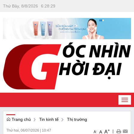
Thứ Bảy, 8/8/2026
6
:
28
:
30
Togg
navi
Trang chủ
Tin kinh tế
Thị trường
Thứ hai, 06/07/2026
|
10:47
+
|
A
-
A
A