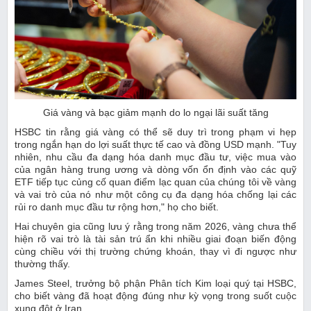
Giá vàng và bạc giảm mạnh do lo ngại lãi suất tăng
HSBC tin rằng giá vàng có thể sẽ duy trì trong phạm vi hẹp
trong ngắn hạn do lợi suất thực tế cao và đồng USD mạnh. "Tuy
nhiên, nhu cầu đa dạng hóa danh mục đầu tư, việc mua vào
của ngân hàng trung ương và dòng vốn ổn định vào các quỹ
ETF tiếp tục củng cố quan điểm lạc quan của chúng tôi về vàng
và vai trò của nó như một công cụ đa dạng hóa chống lại các
rủi ro danh mục đầu tư rộng hơn," họ cho biết.
Hai chuyên gia cũng lưu ý rằng trong năm 2026, vàng chưa thể
hiện rõ vai trò là tài sản trú ẩn khi nhiều giai đoạn biến động
cùng chiều với thị trường chứng khoán, thay vì đi ngược như
thường thấy.
James Steel, trưởng bộ phận Phân tích Kim loại quý tại HSBC,
cho biết vàng đã hoạt động đúng như kỳ vọng trong suốt cuộc
xung đột ở Iran.