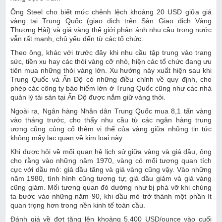
Ông Steel cho biết mức chênh lệch khoảng 20 USD giữa giá
vàng tại Trung Quốc (giao dịch trên Sàn Giao dịch Vàng
Thượng Hải) và giá vàng thế giới phản ánh nhu cầu trong nước
vẫn rất mạnh, chủ yếu đến từ các tổ chức.
Theo ông, khác với trước đây khi nhu cầu tập trung vào trang
sức, tiền xu hay các thỏi vàng cỡ nhỏ, hiện các tổ chức đang ưu
tiên mua những thỏi vàng lớn. Xu hướng này xuất hiện sau khi
Trung Quốc và Ấn Độ có những điều chỉnh về quy định, cho
phép các công ty bảo hiểm lớn ở Trung Quốc cũng như các nhà
quản lý tài sản tại Ấn Độ được nắm giữ vàng thỏi.
Ngoài ra, Ngân hàng Nhân dân Trung Quốc mua 8,1 tấn vàng
vào tháng trước, cho thấy nhu cầu từ các ngân hàng trung
ương cũng củng cố thêm vị thế của vàng giữa những tin tức
không mấy lạc quan về kim loại này.
Khi được hỏi về mối quan hệ lịch sử giữa vàng và giá dầu, ông
cho rằng vào những năm 1970, vàng có mối tương quan tích
cực với dầu mỏ: giá dầu tăng và giá vàng cũng vậy. Vào những
năm 1980, tình hình cũng tương tự; giá dầu giảm và giá vàng
cũng giảm. Mối tương quan đó dường như bị phá vỡ khi chúng
ta bước vào những năm 90, khi dầu mỏ trở thành một phần ít
quan trọng hơn trong nền kinh tế toàn cầu.
Đánh giá về đợt tăng lên khoảng 5.400 USD/ounce vào cuối