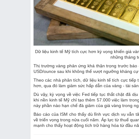
Dữ liệu kinh tế Mỹ tích cực hơn kỳ vọng khiến giá vàn
những tháng t
Thị trường vàng phản ứng khá thận trọng trước báo
USD/ounce sau khi không thể vượt ngưỡng kháng cự
Theo các nhà phân tích, dữ liệu kinh tế tích cực tiếp
hơn, qua đó làm giảm sức hấp dẫn của vàng - tài sản 
Dù vậy, kỳ vọng về việc Fed tiếp tục thắt chặt đã dị
khi nền kinh tế Mỹ chỉ tạo thêm 57.000 việc làm tron
này phần nào hạn chế đà giảm của giá vàng trong ng
Báo cáo của ISM cho thấy dù lĩnh vực dịch vụ vẫn t
về triển vọng trong nửa cuối năm. Áp lực từ thuế quan
mạnh cho thấy hoạt động tích trữ hàng hóa từ đầu nă