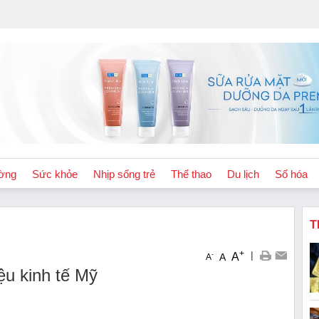
ờng
Sức khỏe
Nhịp sống trẻ
Thể thao
Du lịch
Số hóa
T
+
|
A
-
A
A
ệu kinh tế Mỹ