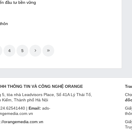
đến đầu tư bền vững
 thôn
4
5
NHH THÔNG TIN VÀ CÔNG NGHỆ ORANGE
Tra
 5, tòa nhà Leadvisors Place, Số 41A Lý Thái Tổ,
Chị
 Kiếm, Thành phố Hà Nội
đốc
24.62541440 |
Email:
ads-
Giấ
ngemedia.com.vn
thô
p://orangemedia.com.vn
Giấ
Tru