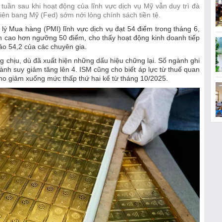
 tuần sau khi hoạt động của lĩnh vực dịch vụ Mỹ vẫn duy trì đà
iên bang Mỹ (Fed) sớm nới lỏng chính sách tiền tệ.
ý Mua hàng (PMI) lĩnh vực dịch vụ đạt 54 điểm trong tháng 6,
n cao hơn ngưỡng 50 điểm, cho thấy hoạt động kinh doanh tiếp
o 54,2 của các chuyên gia.
g chịu, dù đã xuất hiện những dấu hiệu chững lại. Số ngành ghi
ành suy giảm tăng lên 4. ISM cũng cho biết áp lực từ thuế quan
kho giảm xuống mức thấp thứ hai kể từ tháng 10/2025.