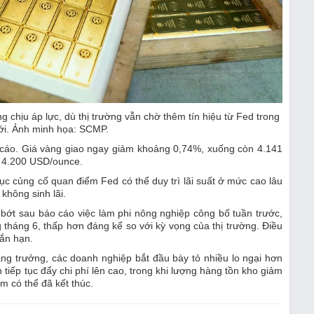
g chịu áp lực, dù thị trường vẫn chờ thêm tín hiệu từ Fed trong
ới. Ảnh minh họa: SCMP.
 cáo. Giá vàng giao ngay giảm khoảng 0,74%, xuống còn 4.141
 4.200 USD/ounce.
 tục củng cố quan điểm Fed có thể duy trì lãi suất ở mức cao lâu
không sinh lãi.
u bớt sau báo cáo việc làm phi nông nghiệp công bố tuần trước,
g tháng 6, thấp hơn đáng kể so với kỳ vọng của thị trường. Điều
ắn hạn.
ăng trưởng, các doanh nghiệp bắt đầu bày tỏ nhiều lo ngại hơn
 tiếp tục đẩy chi phí lên cao, trong khi lượng hàng tồn kho giảm
m có thể đã kết thúc.