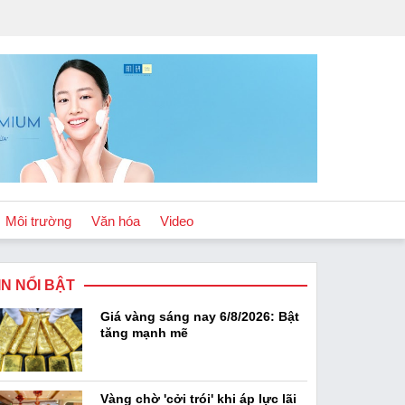
Môi trường
Văn hóa
Video
IN NỔI BẬT
Chính sách
Giá vàng sáng nay 6/8/2026: Bật
Podcast
tăng mạnh mẽ
Vàng chờ 'cởi trói' khi áp lực lãi