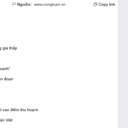
Nguồn:
www.congluan.vn
Copy link
g giá thấp
 xanh”
ián đoạn
ốt cao điểm thu hoạch
ản Việt