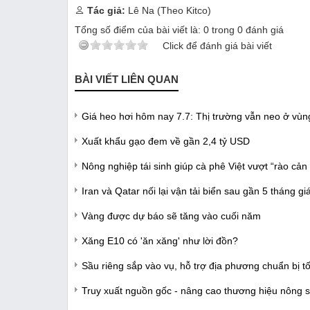
Tác giả:
Lê Na (Theo Kitco)
Tổng số điểm của bài viết là:
0
trong
0
đánh giá
Click để đánh giá bài viết
BÀI VIẾT LIÊN QUAN
Giá heo hơi hôm nay 7.7: Thị trường vẫn neo ở vùn
Xuất khẩu gạo đem về gần 2,4 tỷ USD
Nông nghiệp tái sinh giúp cà phê Việt vượt “rào cản
Iran và Qatar nối lại vận tải biển sau gần 5 tháng g
Vàng được dự báo sẽ tăng vào cuối năm
Xăng E10 có 'ăn xăng' như lời đồn?
Sầu riêng sắp vào vụ, hỗ trợ địa phương chuẩn bị t
Truy xuất nguồn gốc - nâng cao thương hiệu nông s