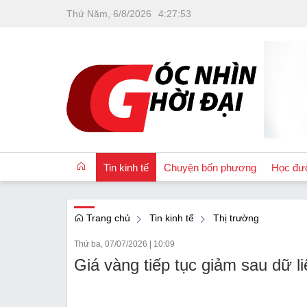
Thứ Năm, 6/8/2026
4
:
27
:
53
Tin kinh tế
Chuyện bốn phương
Học đư
Trang chủ
Tin kinh tế
Thị trường
OCOP
Thứ ba, 07/07/2026
|
10:09
Quốc tế
Giá vàng tiếp tục giảm sau dữ li
Tài chính
Nhà đất