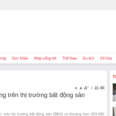
ờng
Sức khỏe
Nhịp sống trẻ
Thể thao
Du lịch
Số hóa
T
+
|
A
-
A
A
g trên thị trường bất động sản
, trên thị trường bất động sản (BĐS) có khoảng hơn 253.000