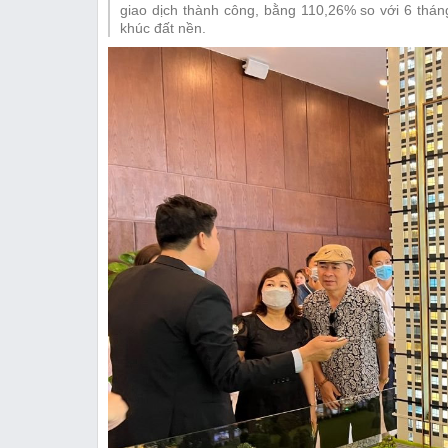
Thị trường
giao dịch thành công, bằng 110,26% so với 6 thán
khúc đất nền.
Emagazine