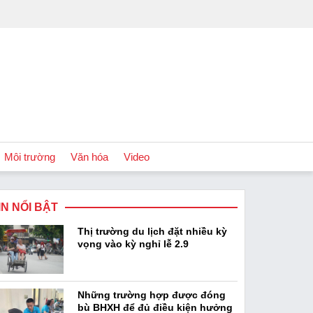
Môi trường
Văn hóa
Video
IN NỔI BẬT
Chính sách
Thị trường du lịch đặt nhiều kỳ
Podcast
vọng vào kỳ nghỉ lễ 2.9
Những trường hợp được đóng
bù BHXH để đủ điều kiện hưởng