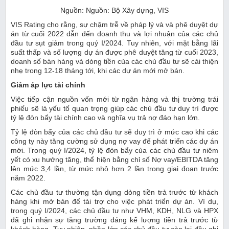
Nguồn: Nguồn: Bộ Xây dựng, VIS
VIS Rating cho rằng, sự chậm trễ về pháp lý và và phê duyệt dự
án từ cuối 2022 dẫn đến doanh thu và lợi nhuận của các chủ
đầu tư sụt giảm trong quý I/2024. Tuy nhiên, với mặt bằng lãi
suất thấp và số lượng dự án được phê duyệt tăng từ cuối 2023,
doanh số bán hàng và dòng tiền của các chủ đầu tư sẽ cải thiện
nhẹ trong 12-18 tháng tới, khi các dự án mới mở bán.
Giảm áp lực tài chính
Việc tiếp cận nguồn vốn mới từ ngân hàng và thị trường trái
phiếu sẽ là yếu tố quan trọng giúp các chủ đầu tư duy trì được
tỷ lệ đòn bẩy tài chính cao và nghĩa vụ trả nợ đáo hạn lớn.
Tỷ lệ đòn bẩy của các chủ đầu tư sẽ duy trì ở mức cao khi các
công ty này tăng cường sử dụng nợ vay để phát triển các dự án
mới. Trong quý I/2024, tỷ lệ đòn bẩy của các chủ đầu tư niêm
yết có xu hướng tăng, thể hiện bằng chỉ số Nợ vay/EBITDA tăng
lên mức 3,4 lần, từ mức nhỏ hơn 2 lần trong giai đoạn trước
năm 2022.
Các chủ đầu tư thường tận dụng dòng tiền trả trước từ khách
hàng khi mở bán để tài trợ cho việc phát triển dự án. Ví dụ,
trong quý I/2024, các chủ đầu tư như VHM, KDH, NLG và HPX
đã ghi nhận sự tăng trường đáng kể lượng tiền trả trước từ