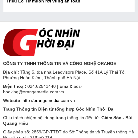
Triệu Lộ Tư muốn rời vùng an toàn
CÔNG TY TNHH THÔNG TIN VÀ CÔNG NGHỆ ORANGE
Địa chỉ:
Tầng 5, tòa nhà Leadvisors Place, Số 41A Lý Thái Tổ,
Phường Hoàn Kiếm, Thành phố Hà Nội
Điện thoại:
024.62541440 |
Email:
ads-
booking@orangemedia.com.vn
Website
:
http://orangemedia.com.vn
Trang Thông tin Điện tử tổng hợp Góc Nhìn Thời Đại
Chịu trách nhiệm nội dung trang thông tin điện tử:
Giám đốc - Bùi
Quang Hiếu
Giấy phép số: 2859/GP-TTĐT do Sở Thông tin và Truyền thông Hà
Nội cấp ngày 31/05/2019