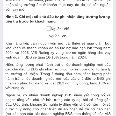
khách hàng. Tuy nhiên, phần lớn các chủ đầu tư còn lại đều ghi
nhận tăng trưởng âm ở khoản mục này, do đó, sẽ cần nguồn
vốn vay mới.
Hình 3: Chỉ một số chủ đầu tư ghi nhận tăng trưởng lượng
tiền trả trước từ khách hàng
Nguồn: VIS
Khả năng tiếp cận nguồn vốn mới cải thiện sẽ giúp giảm bớt
khó khăn về thanh khoản do áp lực nợ đáo hạn lớn trong năm
2024 và 2025. VIS Rating kỳ vọng, dư nợ ngân hàng cho vay
kinh doanh BĐS sẽ tăng 16-18% trong năm 2024.
Hiện, tổng lượng phát hành trái phiếu doanh nghiệp mới của
các chủ đầu tư BĐS ghi nhận sự phục hồi sẽ hưởng lợi từ tâm lý
thị trường cải thiện. Trong 5 tháng đầu năm, tổng lượng phát
hành trái phiếu doanh nghiệp mới của các chủ đầu tư BĐS ghi
nhận sự phục hồi đáng kể, đạt 28,3 nghìn tỷ đồng, tăng 13% so
với cùng kỳ.
Ngoài ra, có nhiều doanh nghiệp BĐS niêm yết công bố kế
hoạch tăng vốn chủ sở hữu trong các kỳ đại hội cổ đông gần
đây. Ước tính, khoảng 26 nghìn tỷ đồng vốn chủ sở hữu mới sẽ
được huy động cho phát triển dự án hoặc để trả nợ đáo hạn
(nợ đáo hạn của các doanh nghiệp BĐS théo thống kê của VIS