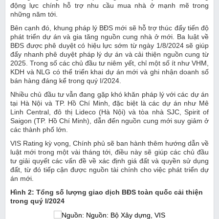
động lực chính hỗ trợ nhu cầu mua nhà ở mạnh mẽ trong
những năm tới.
Bên cạnh đó, khung pháp lý BĐS mới sẽ hỗ trợ thúc đẩy tiến độ
phát triển dự án và gia tăng nguồn cung nhà ở mới. Ba luật về
BĐS được phê duyệt có hiệu lực sớm từ ngày 1/8/2024 sẽ giúp
đẩy nhanh phê duyệt pháp lý dự án và cải thiện nguồn cung từ
2025. Trong số các chủ đầu tư niêm yết, chỉ một số ít như VHM,
KDH và NLG có thể triển khai dự án mới và ghi nhận doanh số
bán hàng đáng kể trong quý I/2024.
Nhiều chủ đầu tư vẫn đang gặp khó khăn pháp lý với các dự án
tại Hà Nội và TP. Hồ Chí Minh, đặc biệt là các dự án như Mê
Linh Central, đô thị Lideco (Hà Nội) và tòa nhà SJC, Spirit of
Saigon (TP. Hồ Chí Minh), dẫn đến nguồn cung mới suy giảm ở
các thành phố lớn.
VIS Rating kỳ vọng, Chính phủ sẽ ban hành thêm hướng dẫn về
luật mới trong một vài tháng tới, điều này sẽ giúp các chủ đầu
tư giải quyết các vấn đề về xác định giá đất và quyền sử dụng
đất, từ đó tiếp cận được nguồn tài chính cho việc phát triển dự
án mới.
Hình 2: Tổng số lượng giao dịch BĐS toàn quốc cải thiện
trong quý I/2024