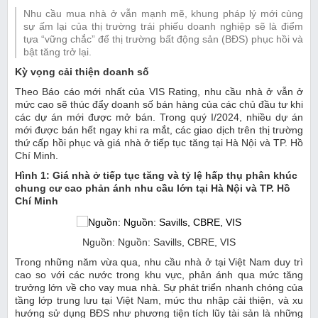
Nhu cầu mua nhà ở vẫn mạnh mẽ, khung pháp lý mới cùng
sự ấm lại của thị trường trái phiếu doanh nghiệp sẽ là điểm
tựa “vững chắc” để thị trường bất động sản (BĐS) phục hồi và
bật tăng trở lại.
Kỳ vọng cải thiện doanh số
Theo Báo cáo mới nhất của VIS Rating, nhu cầu nhà ở vẫn ở
mức cao sẽ thúc đẩy doanh số bán hàng của các chủ đầu tư khi
các dự án mới được mở bán. Trong quý I/2024, nhiều dự án
mới được bán hết ngay khi ra mắt, các giao dịch trên thị trường
thứ cấp hồi phục và giá nhà ở tiếp tục tăng tại Hà Nội và TP. Hồ
Chí Minh.
Hình 1: Giá nhà ở tiếp tục tăng và tỷ lệ hấp thụ phân khúc
chung cư cao phản ánh nhu cầu lớn tại Hà Nội và TP. Hồ
Chí Minh
Nguồn: Nguồn: Savills, CBRE, VIS
Trong những năm vừa qua, nhu cầu nhà ở tại Việt Nam duy trì
cao so với các nước trong khu vực, phản ánh qua mức tăng
trưởng lớn về cho vay mua nhà. Sự phát triển nhanh chóng của
tầng lớp trung lưu tại Việt Nam, mức thu nhập cải thiện, và xu
hướng sử dụng BĐS như phương tiện tích lũy tài sản là những