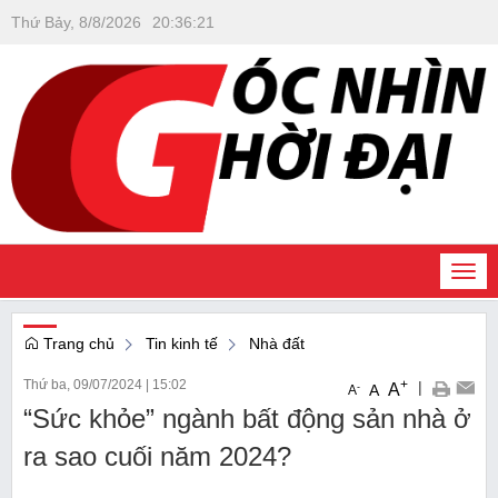
Thứ Bảy, 8/8/2026
20
:
36
:
21
Togg
navi
Trang chủ
Tin kinh tế
Nhà đất
Thứ ba, 09/07/2024
|
15:02
+
|
A
-
A
A
“Sức khỏe” ngành bất động sản nhà ở
ra sao cuối năm 2024?