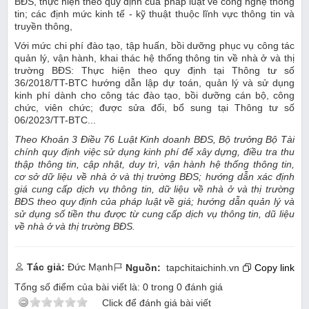
BĐS, thực hiện theo quy định của pháp luật về công nghệ thông
tin; các định mức kinh tế - kỹ thuật thuộc lĩnh vực thông tin và
truyền thông,
Với mức chi phí đào tạo, tập huấn, bồi dưỡng phục vụ công tác
quản lý, vận hành, khai thác hệ thống thông tin về nhà ở và thị
trường BĐS: Thực hiện theo quy định tại Thông tư số
36/2018/TT-BTC hướng dẫn lập dự toán, quản lý và sử dụng
kinh phí dành cho công tác đào tạo, bồi dưỡng cán bộ, công
chức, viên chức; được sửa đổi, bổ sung tại Thông tư số
06/2023/TT-BTC...
Theo Khoản 3 Điều 76 Luật Kinh doanh BĐS, Bộ trưởng Bộ Tài
chính quy định việc sử dụng kinh phí để xây dựng, điều tra thu
thập thông tin, cập nhật, duy trì, vận hành hệ thống thông tin,
cơ sở dữ liệu về nhà ở và thị trường BĐS; hướng dẫn xác định
giá cung cấp dịch vụ thông tin, dữ liệu về nhà ở và thị trường
BĐS theo quy định của pháp luật về giá; hướng dẫn quản lý và
sử dụng số tiền thu được từ cung cấp dịch vụ thông tin, dũ liệu
về nhà ở và thị trường BĐS.
Tác giả:
Đức Mạnh
Nguồn:
tapchitaichinh.vn
Copy link
Tổng số điểm của bài viết là:
0
trong
0
đánh giá
Click để đánh giá bài viết