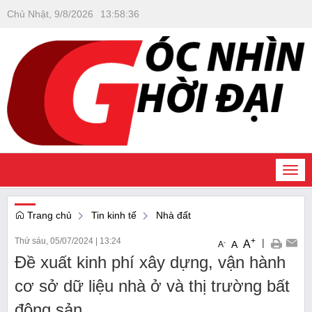
Chủ Nhật, 9/8/2026
13
:
58
:
36
Togg
navi
Trang chủ
Tin kinh tế
Nhà đất
Thứ sáu, 05/07/2024
|
13:24
+
|
A
-
A
A
Đề xuất kinh phí xây dựng, vận hành
cơ sở dữ liệu nhà ở và thị trường bất
động sản