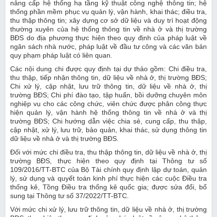
nâng cấp hệ thống hạ tầng kỹ thuật công nghệ thông tin; hệ
thống phần mềm phục vụ quản lý, vận hành, khai thác; điều tra,
thu thập thông tin; xây dựng cơ sở dữ liệu và duy trì hoạt động
thường xuyên của hệ thống thông tin về nhà ở và thị trường
BĐS do địa phương thực hiện theo quy định của pháp luật về
ngân sách nhà nước, pháp luật về đầu tư công và các văn bản
quy phạm pháp luật có liên quan.
Các nội dung chi được quy định tại dự thảo gồm: Chi điều tra,
thu thập, tiếp nhận thông tin, dữ liệu về nhà ở, thị trường BĐS;
Chi xử lý, cập nhật, lưu trữ thông tin, dữ liệu về nhà ở, thị
trường BĐS; Chi phí đào tạo, tập huấn, bồi dưỡng chuyên môn
nghiệp vụ cho các công chức, viên chức được phân công thực
hiện quản lý, vận hành hệ thống thông tin về nhà ở và thị
trường BĐS; Chi hướng dẫn việc chia sẻ, cung cấp, thu thập,
cập nhật, xử lý, lưu trữ, bảo quản, khai thác, sử dụng thông tin
dữ liệu về nhà ở và thị trường BĐS.
Đối với mức chi điều tra, thu thập thông tin, dữ liệu về nhà ở, thị
trường BĐS, thực hiện theo quy định tại Thông tư số
109/2016/TT-BTC của Bộ Tài chính quy định lập dự toán, quản
lý, sử dụng và quyết toán kinh phí thực hiện các cuộc Điều tra
thống kê, Tồng Điều tra thống kê quốc gia; được sửa đổi, bổ
sung tại Thông tư số 37/2022/TT-BTC.
Với mức chi xử lý, lưu trữ thông tin, dữ liệu về nhà ở, thị trường