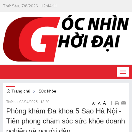
Thứ Sáu, 7/8/2026
12
:
44
:
13
Togg
navi
Trang chủ
Sức khỏe
Thứ ba, 08/04/2025
|
13:20
+
|
A
-
A
A
Phòng khám Đa khoa 5 Sao Hà Nội -
Tiên phong chăm sóc sức khỏe doanh
nghiệp và người dân