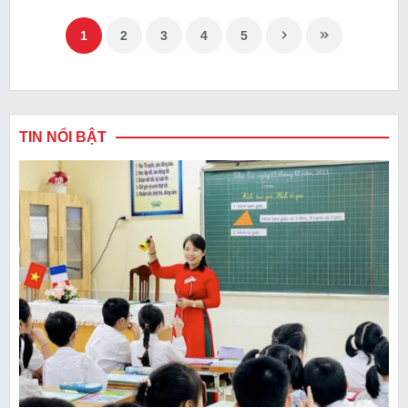
1
2
3
4
5
TIN NỔI BẬT