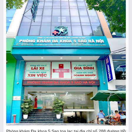
Phòng khám Đa khoa 5 Sao tọa lạc tại địa chỉ số 288 đường Hồ