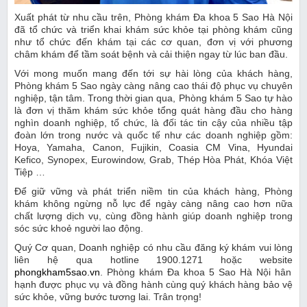
Xuất phát từ nhu cầu trên, Phòng khám Đa khoa 5 Sao Hà Nội
đã tổ chức và triển khai khám sức khỏe tại phòng khám cũng
như tổ chức đến khám tại các cơ quan, đơn vị với phương
châm khám để tầm soát bệnh và cải thiện ngay từ lúc ban đầu.
Với mong muốn mang đến tới sự hài lòng của khách hàng,
Phòng khám 5 Sao ngày càng nâng cao thái độ phục vụ chuyên
nghiệp, tận tâm. Trong thời gian qua, Phòng khám 5 Sao tự hào
là đơn vị thăm khám sức khỏe tổng quát hàng đầu cho hàng
nghìn doanh nghiệp, tổ chức, là đối tác tin cậy của nhiều tập
đoàn lớn trong nước và quốc tế như các doanh nghiệp gồm:
Hoya, Yamaha, Canon, Fujikin, Coasia CM Vina, Hyundai
Kefico, Synopex, Eurowindow, Grab, Thép Hòa Phát, Khóa Việt
Tiệp …
Để giữ vững và phát triển niềm tin của khách hàng, Phòng
khám không ngừng nỗ lực để ngày càng nâng cao hơn nữa
chất lượng dịch vụ, cùng đồng hành giúp doanh nghiệp trong
sóc sức khoẻ người lao động.
Quý Cơ quan, Doanh nghiệp có nhu cầu đăng ký khám vui lòng
liên hệ qua hotline 1900.1271 hoặc website
phongkham5sao.vn
. Phòng khám Đa khoa 5 Sao Hà Nội hân
hạnh được phục vụ và đồng hành cùng quý khách hàng bảo vệ
sức khỏe, vững bước tương lai. Trân trọng!