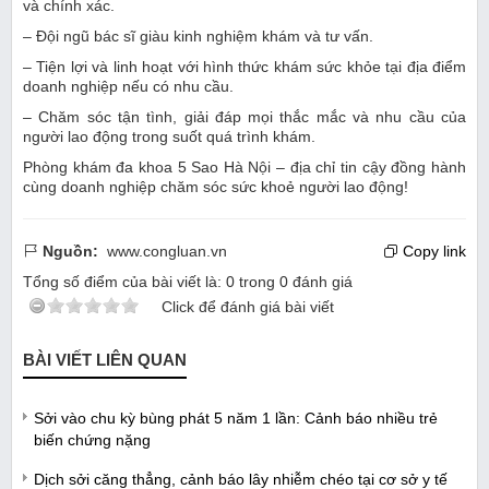
và chính xác.
– Đội ngũ bác sĩ giàu kinh nghiệm khám và tư vấn.
– Tiện lợi và linh hoạt với hình thức khám sức khỏe tại địa điểm
doanh nghiệp nếu có nhu cầu.
– Chăm sóc tận tình, giải đáp mọi thắc mắc và nhu cầu của
người lao động trong suốt quá trình khám.
Phòng khám đa khoa 5 Sao Hà Nội – địa chỉ tin cậy đồng hành
cùng doanh nghiệp chăm sóc sức khoẻ người lao động!
Nguồn:
www.congluan.vn
Copy link
Tổng số điểm của bài viết là:
0
trong
0
đánh giá
Click để đánh giá bài viết
BÀI VIẾT LIÊN QUAN
Sởi vào chu kỳ bùng phát 5 năm 1 lần: Cảnh báo nhiều trẻ
biến chứng nặng
Dịch sởi căng thẳng, cảnh báo lây nhiễm chéo tại cơ sở y tế