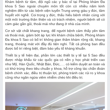
Khám bệnh từ tâm, đội ngũ các y bác sĩ tại Phòng khám Đa
khoa 5 Sao ngoài chuyên môn tốt còn có nhiều năm kinh
nghiệm đến từ các bệnh viện tuyến Trung ương giàu y đức, tâm
huyết với nghề. Coi trọng y đức, thấu hiểu bệnh nhân cùng với
một môi trường thân thiện và có trách nhiệm, người bệnh sẽ có
cảm giác gần gũi, thoải mái như đang ở nhà của mình.
Cơ sở vật chất khang trang, để người bệnh cảm thấy yên tâm
và thoải mái, giảm bớt áp lực khi khám chữa bệnh, Phòng khám
Đa khoa 5 Sao có bố trí không gian thăm khám rộng rãi, khang
trang, thoáng mát với đầy đủ tiện nghi. Tất cả phòng ban đều
được bố trí riêng biệt, đảm bảo yếu tố kháng khuẩn.
Thiết bị y tế hiện đại, phần lớn các thiết bị y tế tại 5 Sao đều
được nhập khẩu từ các quốc gia có nền y học phát triển cao
như Mỹ, Hàn Quốc, Nhật Bản, Đức,…. có kiểm duyệt an toàn và
có khử trùng theo tiêu chuẩn y khoa, hỗ trợ công tác chẩn đoán
bệnh chính xác, điều trị thuận lợi, phòng tránh các rủi ro y khoa
cũng như ngăn ngừa viêm nhiễm chéo khi điều trị.