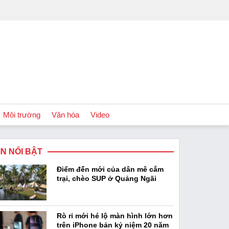
Môi trường
Văn hóa
Video
IN NỔI BẬT
Chính sách
Điểm đến mới của dân mê cắm
Podcast
trại, chèo SUP ở Quảng Ngãi
Rò rỉ mới hé lộ màn hình lớn hơn
trên iPhone bản kỷ niệm 20 năm