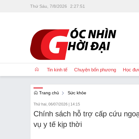
Thứ Sáu, 7/8/2026
2
:
27
:
52
Tin kinh tế
Chuyện bốn phương
Học đư
Trang chủ
Sức khỏe
OCOP
Thứ hai, 06/07/2026
|
14:15
Quốc tế
Chính sách hỗ trợ cấp cứu ngoại
Tài chính
vụ y tế kịp thời
Nhà đất