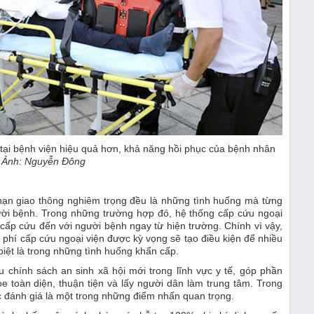
eo tại bệnh viện hiệu quả hơn, khả năng hồi phục của bệnh nhân
Ảnh: Nguyễn Đông
 nạn giao thông nghiêm trọng đều là những tình huống mà từng
gười bệnh. Trong những trường hợp đó, hệ thống cấp cứu ngoại
ụ cấp cứu đến với người bệnh ngay từ hiện trường. Chính vì vậy,
i phí cấp cứu ngoại viện được kỳ vọng sẽ tạo điều kiện để nhiều
biệt là trong những tình huống khẩn cấp.
u chính sách an sinh xã hội mới trong lĩnh vực y tế, góp phần
e toàn diện, thuận tiện và lấy người dân làm trung tâm. Trong
ợc đánh giá là một trong những điểm nhấn quan trọng.