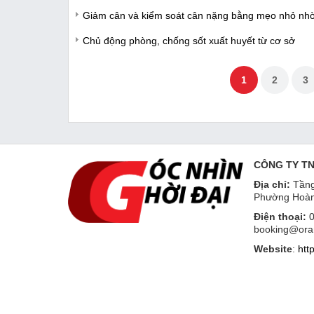
Giảm cân và kiểm soát cân nặng bằng mẹo nhỏ nhờ
Chủ động phòng, chống sốt xuất huyết từ cơ sở
1
2
3
CÔNG TY T
Địa chỉ:
Tầng
Phường Hoàn
Điện thoại:
0
booking@ora
Website
:
htt