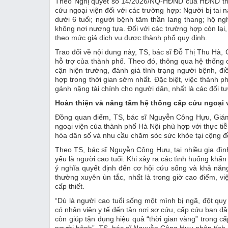
Theo Nghị quyết số 14/2026/NQ-HĐND của HĐND thàn
cứu ngoại viện đối với các trường hợp: Người bị tai 
dưới 6 tuổi; người bệnh tâm thần lang thang; hộ ng
không nơi nương tựa. Đối với các trường hợp còn lại,
theo mức giá dịch vụ được thành phố quy định.
Trao đổi về nội dung này, TS, bác sĩ Đỗ Thị Thu Hà
hỗ trợ của thành phố. Theo đó, thông qua hệ thống 
cận hiện trường, đánh giá tình trạng người bệnh, đ
hợp trong thời gian sớm nhất. Đặc biệt, việc thành p
gánh nặng tài chính cho người dân, nhất là các đối t
Hoàn thiện và nâng tầm hệ thống cấp cứu ngoại 
Đồng quan điểm, TS, bác sĩ Nguyễn Công Hựu, Giám 
ngoại viện của thành phố Hà Nội phù hợp với thực tiễ
hóa dân số và nhu cầu chăm sóc sức khỏe tại cộng đ
Theo TS, bác sĩ Nguyễn Công Hựu, tại nhiều gia đìn
yếu là người cao tuổi. Khi xảy ra các tình huống khẩn
ý nghĩa quyết định đến cơ hội cứu sống và khả năn
thường xuyên ùn tắc, nhất là trong giờ cao điểm, v
cấp thiết.
“Dù là người cao tuổi sống một mình bị ngã, đột qu
có nhân viên y tế đến tận nơi sơ cứu, cấp cứu ban đầ
còn giúp tận dụng hiệu quả “thời gian vàng” trong 