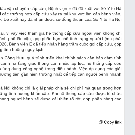
ác vận chuyển cấp cứu, Bệnh viện E đã đề xuất với Sở Y tế Hà
 các trường hợp cấp cứu xảy ra tại khu vực lân cận bệnh viện,
rợ. Đề xuất này đã nhận được sự đồng thuận của Sở Y tế Hà Nội
ại, vì vậy việc tham gia hệ thống cấp cứu ngoại viện không chỉ
hành phố lân cận, góp phần hạn chế tình trạng người bệnh phải
026, Bệnh viện E đã tiếp nhận hàng trăm cuộc gọi cấp cứu, góp
g tình huống nguy kịch.
ễn Công Hựu, quá trình triển khai chính sách cần bảo đảm tính
i cảnh hạ tầng giao thông còn nhiều áp lực, hệ thống cấp cứu
 ứng dụng công nghệ trong điều hành. Việc áp dụng các giải
 phương tiện gần hiện trường nhất để tiếp cận người bệnh nhanh
à Nội không chỉ là giải pháp chia sẻ chi phí mà quan trọng hơn
những tình huống khẩn cấp. Khi hệ thống cấp cứu được tổ chức
mạng người bệnh sẽ được cải thiện rõ rệt, góp phần nâng cao
Copy link