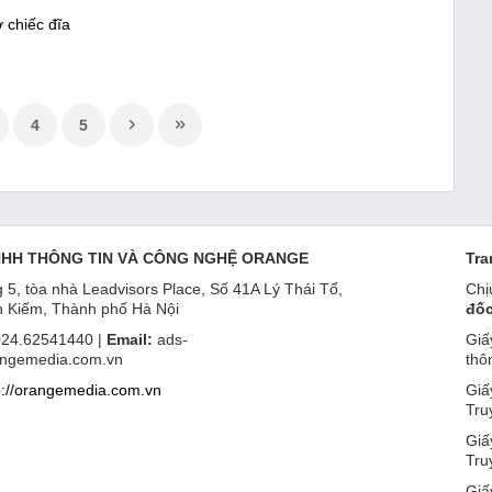
 chiếc đĩa
4
5
NHH THÔNG TIN VÀ CÔNG NGHỆ ORANGE
Tra
 5, tòa nhà Leadvisors Place, Số 41A Lý Thái Tổ,
Chị
 Kiếm, Thành phố Hà Nội
đốc
24.62541440 |
Email:
ads-
Giấ
ngemedia.com.vn
thô
p://orangemedia.com.vn
Giấ
Tru
Giấ
Tru
Giấ