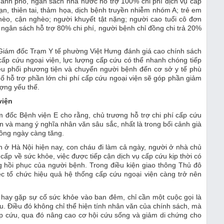
h phố, ngân sách nhà nước hỗ trợ 100% chi phí dịch vụ cấp
nạn, thiên tai, thảm họa, dịch bệnh truyền nhiễm nhóm A; trẻ em
hèo, cận nghèo; người khuyết tật nặng; người cao tuổi cô đơn
 ngân sách hỗ trợ 80% chi phí, người bệnh chỉ đồng chi trả 20%
, Giám đốc Trạm Y tế phường Việt Hưng đánh giá cao chính sách
cấp cứu ngoại viện, lực lượng cấp cứu có thể nhanh chóng tiếp
iều phối phương tiện và chuyển người bệnh đến cơ sở y tế phù
hố hỗ trợ phần lớn chi phí cấp cứu ngoại viện sẽ góp phần giảm
ượng yếu thế.
viện
đốc Bệnh viện E cho rằng, chủ trương hỗ trợ chi phí cấp cứu
n và mang ý nghĩa nhân văn sâu sắc, nhất là trong bối cảnh già
ồng ngày càng tăng.
h ở Hà Nội hiện nay, con cháu đi làm cả ngày, người ở nhà chủ
 cấp về sức khỏe, việc được tiếp cận dịch vụ cấp cứu kịp thời có
g hồi phục của người bệnh. Trong điều kiện giao thông Thủ đô
iệc tổ chức hiệu quả hệ thống cấp cứu ngoại viện càng trở nên
ỵ hay gặp sự cố sức khỏe vào ban đêm, chỉ cần một cuộc gọi là
u. Điều đó không chỉ thể hiện tính nhân văn của chính sách, mà
cấp cứu, qua đó nâng cao cơ hội cứu sống và giảm di chứng cho