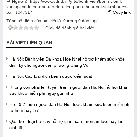
Nguồn:
https://www.qdnd.vn/y-te/benh-vien/benh-vien-k-
khai-giang-khoa-dao-tao-dau-tien-phau-thuat-noi-soi-robot-co-
ban-1047317
Copy link
Tổng số điểm của bài viết là:
0
trong
0
đánh giá
Click để đánh giá bài viết
BÀI VIẾT LIÊN QUAN
Hà Nội: Bệnh viện Đa khoa Hòe Nhai hỗ trợ khám sức khỏe
định kỳ cho người dân phường Giảng Võ
Hà Nội: Các loại dịch bệnh được kiểm soát
Không còn phải lên tuyến trên, người dân Hà Nội hồ hởi khám
sức khỏe miễn phí ngay gần nhà
Hơn 9,2 triệu người dân Hà Nội được khám sức khỏe miễn phí
từ hôm nay 1/7
Quả bơ - loại trái cây hỗ trợ giảm cân - nên ăn tươi hay làm
sinh tố