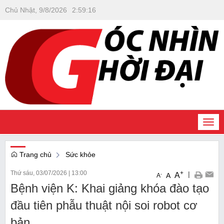
Chủ Nhật, 9/8/2026
2
:
59
:
16
Togg
navi
Trang chủ
Sức khỏe
Thứ sáu, 03/07/2026
|
13:00
+
|
A
-
A
A
Bệnh viện K: Khai giảng khóa đào tạo
đầu tiên phẫu thuật nội soi robot cơ
bản