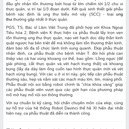
đầu ghi nhận tổn thương loét hoại tử lớn chiếm tới 1/2 chu vi
thực quản, vị trí tại 1/3 đoạn dưới. Kết quả sinh thiết giải phẫu
bệnh xác định là ung thư biểu mô vảy (SCC) - loại
ung
thư
thường gặp nhất ở thực quản.
PGS, TS, Bác sĩ Lâm Việt Trung đã phối hợp với Khoa Ngoại
Tiêu hóa 2, Bệnh viện K thực hiện ca phẫu thuật lấy trọn vẹn
tổn thương ung thư thực quản, nạo vét hạch dọc dây thần kinh
quặt ngược hai bên triệt để mà không làm tổn thương thần kinh,
đảm bảo tối đa tổ chức lành tính xung quanh. Ekip phẫu thuật
nhận định, ca phẫu thuật cho bệnh nhân T. đòi hỏi phải can
thiệp vào cả hai vùng khoang cơ thể, bao gồm: Lồng ngực (để
giải phóng, cắt thực quản và vét hạch trung thất) và khoang
bụng (lấy dạ dày làm ống cuốn tạo hình thực quản mới và vét
hạch vùng bụng). Với các u ở vị trí này, góc tiếp cận phẫu thuật
thường sâu, hẹp và nằm sát các mạch máu lớn, tim, màng phổi.
Phẫu thuật nội soi bằng robot chính là "chìa khóa vàng" giúp
các phẫu thuật viên vượt qua các giới hạn của phương pháp
mổ mở hay mổ nội soi thông thường.
Với sự chuẩn bị kỹ càng, hội chẩn chuyên môn của ekip, cùng
sự hỗ trợ của hệ thống Robot Davinci thế hệ XI hiện đại nhất
hiện nay, ca phẫu thuật đã diễn ra thành công.