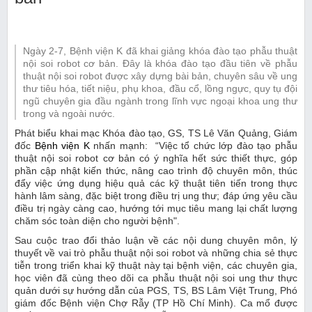
Ngày 2-7, Bệnh viện K đã khai giảng khóa đào tạo phẫu thuật
nội soi robot cơ bản. Đây là khóa đào tạo đầu tiên về phẫu
thuật nội soi robot được xây dựng bài bản, chuyên sâu về ung
thư tiêu hóa, tiết niệu, phụ khoa, đầu cổ, lồng ngực, quy tụ đội
ngũ chuyên gia đầu ngành trong lĩnh vực ngoại khoa ung thư
trong và ngoài nước.
Phát biểu khai mạc Khóa đào tạo, GS, TS Lê Văn Quảng, Giám
đốc
Bệnh viện K
nhấn mạnh: “Việc tổ chức lớp đào tạo phẫu
thuật nội soi robot cơ bản có ý nghĩa hết sức thiết thực, góp
phần cập nhật kiến thức, nâng cao trình độ chuyên môn, thúc
đẩy việc ứng dụng hiệu quả các kỹ thuật tiên tiến trong thực
hành lâm sàng, đặc biệt trong điều trị ung thư; đáp ứng yêu cầu
điều trị ngày càng cao, hướng tới mục tiêu mang lại chất lượng
chăm sóc toàn diện cho người bệnh".
Sau cuộc trao đổi thảo luận về các nội dung chuyên môn, lý
thuyết về vai trò phẫu thuật nội soi robot và những chia sẻ thực
tiễn trong triển khai kỹ thuật này tại bệnh viện, các chuyên gia,
học viên đã cùng theo dõi ca phẫu thuật nội soi ung thư thực
quản dưới sự hướng dẫn của PGS, TS, BS Lâm Việt Trung, Phó
giám đốc Bệnh viện Chợ Rẫy (TP Hồ Chí Minh). Ca mổ được